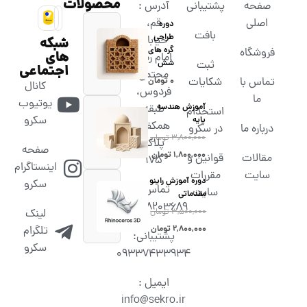
محصولات
صفحه
پشتیبانی
آدرس :
اصلی
قم،
دوره
بافت
طراحی
خیابان
شبکه
گره های
فروشگاه
های
امام رضا،
شش
ثبت
اجتماعی
مجتمع
تماس با
شکایات
۰
تومان
کانال
فردوس،
ما
یوتیوب
آموزش هندسه
طبقه
استخدام
سکرو
پایه
همکف،
درباره ما
در سکرو
۳,۸۰۰,۰۰۰
تومان
پلاک
صفحه
۱,۸۰۰,۰۰۰
تومان
مقالات
قوانین و
۱۷۵
اینستاگرام
سایت
مقررات
دوره آموزش راینو
سکرو
تماس :
سایت
مقدماتی
02538203689
۳,۵۰۰,۰۰۰
تومان
لینک
۲,۸۰۰,۰۰۰
تومان
تلگرام
پشتیبانی:
سکرو
09337433934
ایمیل :
info@sekro.ir