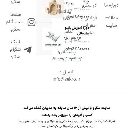
سکرو
پایه
همکف،
درباره ما
در سکرو
۳,۸۰۰,۰۰۰
تومان
پلاک
صفحه
۱,۸۰۰,۰۰۰
تومان
مقالات
قوانین و
۱۷۵
اینستاگرام
سایت
مقررات
دوره آموزش راینو
سکرو
تماس :
سایت
مقدماتی
02538203689
۳,۵۰۰,۰۰۰
تومان
لینک
۲,۸۰۰,۰۰۰
تومان
تلگرام
پشتیبانی:
سکرو
09337433934
ایمیل :
info@sekro.ir
سایت سکرو با بیش از 16 سال سابقه به مدیران کمک می‌کند
کسب‌و‌کارشان را سریع‌تر رشد بدهند.
زمینه فعالیت ما آموزش کسب‌وکار به مدیران و کارآفرینان و همراهی مدرس‌ها
برای رسیدن به جایگاه واقعی خودشان است.