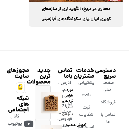
معماری در مریخ: الگوبرداری از سازه‌های
کویری ایران برای سکونتگاه‌های فرازمینی
دسترسی
خدمات
تماس
جدید
مجوزهای
سریع
مشتریان
باما
ترین
سایت
محصولات
صفحه
پشتیبانی
آدرس :
اصلی
قم،
دوره
بافت
طراحی
خیابان
شبکه
گره های
فروشگاه
های
امام رضا،
شش
ثبت
اجتماعی
مجتمع
تماس با
شکایات
۰
تومان
کانال
فردوس،
ما
یوتیوب
آموزش هندسه
طبقه
استخدام