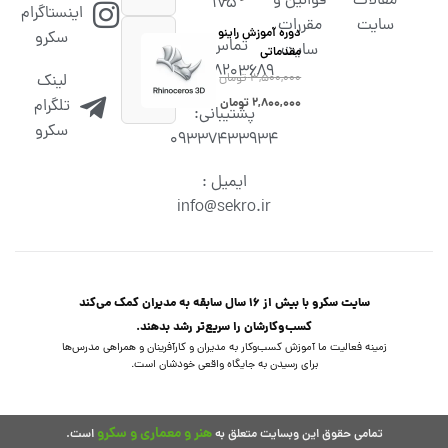
مقالات
قوانین و
۱۷۵
اینستاگرام
سایت
مقررات
دوره آموزش راینو
سکرو
تماس :
سایت
مقدماتی
02538203689
۳,۵۰۰,۰۰۰
تومان
لینک
۲,۸۰۰,۰۰۰
تومان
تلگرام
پشتیبانی:
سکرو
09337433934
ایمیل :
info@sekro.ir
سایت سکرو با بیش از 16 سال سابقه به مدیران کمک می‌کند
کسب‌و‌کارشان را سریع‌تر رشد بدهند.
زمینه فعالیت ما آموزش کسب‌وکار به مدیران و کارآفرینان و همراهی مدرس‌ها
برای رسیدن به جایگاه واقعی خودشان است.
هنر و معماری و سکرو
تمامی حقوق این وبسایت متعلق به
است.