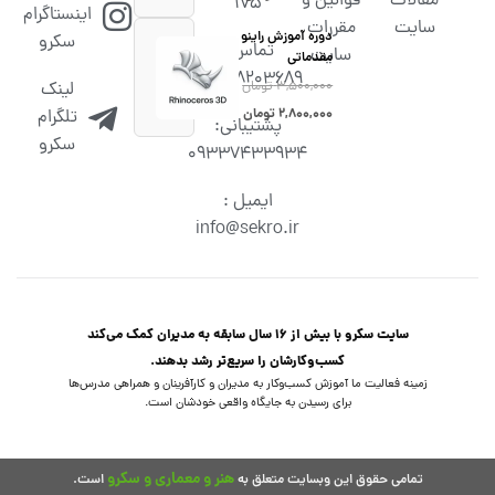
مقالات
قوانین و
۱۷۵
اینستاگرام
سایت
مقررات
دوره آموزش راینو
سکرو
تماس :
سایت
مقدماتی
02538203689
۳,۵۰۰,۰۰۰
تومان
لینک
۲,۸۰۰,۰۰۰
تومان
تلگرام
پشتیبانی:
سکرو
09337433934
ایمیل :
info@sekro.ir
سایت سکرو با بیش از 16 سال سابقه به مدیران کمک می‌کند
کسب‌و‌کارشان را سریع‌تر رشد بدهند.
زمینه فعالیت ما آموزش کسب‌وکار به مدیران و کارآفرینان و همراهی مدرس‌ها
برای رسیدن به جایگاه واقعی خودشان است.
هنر و معماری و سکرو
تمامی حقوق این وبسایت متعلق به
است.