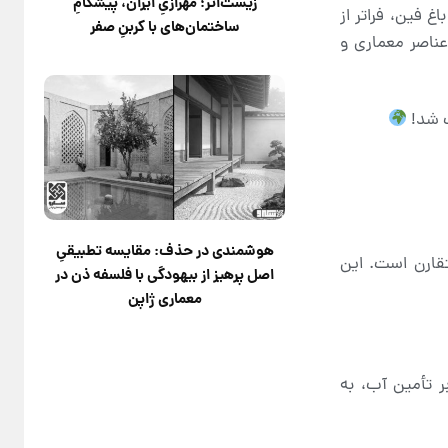
زیست‌اثر؛ مهرازیِ ایران، پیشگامِ
غ فین، فراتر از
ساختمان‌های با کربنِ صفر
عناصر معماری و
هوشمندی در حذف: مقایسه تطبیقیِ
قارن است. این
اصل پرهیز از بیهودگی با فلسفه ذن در
معماری ژاپن
 تأمین آب، به