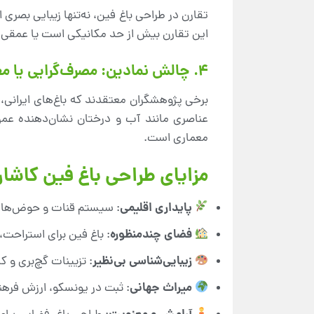
تقارن در طراحی باغ فین، نه‌تنها زیبایی بصری 
این تقارن بیش از حد مکانیکی است یا عمقی 
4. چالش نمادین: مصرف‌گرایی یا معنویت؟
برخی پژوهشگران معتقدند که باغ‌های ایرانی، 
عناصری مانند آب و درختان نشان‌دهنده عم
معماری است.
مزایای طراحی باغ فین کاشا
پایداری اقلیمی
: سیستم قنات و حوض‌ها 
فضای چندمنظوره
: باغ فین برای استراحت
زیبایی‌شناسی بی‌نظیر
: تزیینات گچ‌بری و کا
میراث جهانی
: ثبت در یونسکو، ارزش فرهنگ