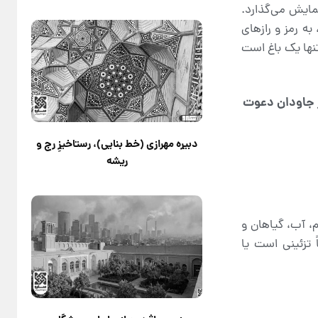
مایش می‌گذارد.
ه رمز و رازهای
تنها یک باغ است
ر جاودان دعوت
دبیره مهرازی (خط بنایی)، رستاخیزِ رج و
ریشه
م، آب، گیاهان و
 تزئینی است یا