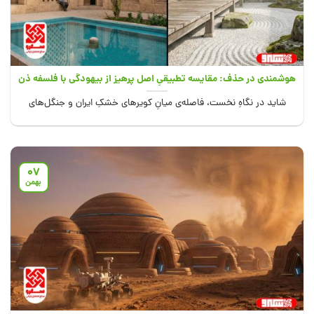
هوشمندی در حذف: مقایسه تطبیقیِ اصل پرهیز از بیهودگی با فلسفه ذن
در معماری ژاپن
شاید در نگاهِ نخست، فاصله‌ی میانِ کویرهای خشکِ ایران و جنگل‌های
بارانیِ ژاپن، پرناشدنی به...
07
بهمن