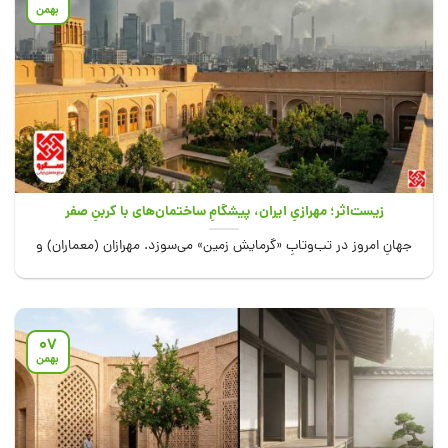
بهمن
زیست‌اثر؛ مهرازیِ ایران، پیشگامِ ساختمان‌های با کربنِ صفر
جهانِ امروز در تب‌وتابِ «گرمایش زمین» می‌سوزد. مهرازان (معماران) و
مهندسان در اروپا و آمریکا...
07
بهمن