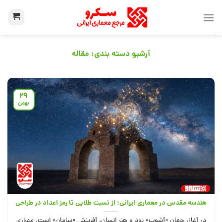
آرشیو دسته بندی:
مقاله
29
بهمن
هندسه مقدس در معماری ایرانی؛ از نسبت طلایی تا رمز اعداد در طراحی
فضایی
در آغاز، جهان «آشوب» بود و هنرِ انسان، آفرینشِ «سامان» است. مهرازی