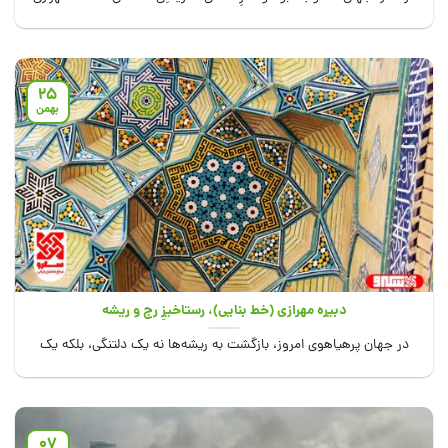
(معماری) ایران، بیش...
25
بهمن
دبیره مهرازی (خط بنایی)، رستاخیزِ رج و ریشه
در جهان پرهیاهوی امروز، بازگشت به ریشه‌ها نه یک دلتنگی، بلکه یک
بایستگی (ضرورت) برای...
07