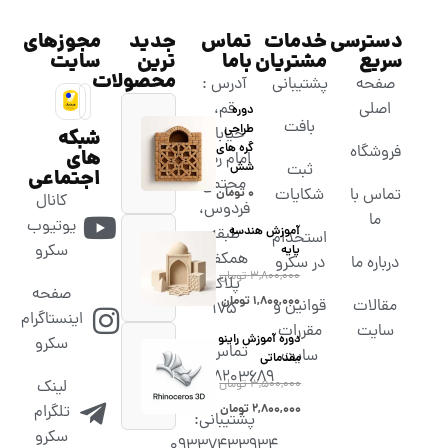
دسترسی
خدمات
تماس
جدید
مجوزهای
سریع
مشتریان
باما
ترین
سایت
محصولات
صفحه
پشتیبانی
آدرس :
اصلی
قم،
دوره
بافت
طراحی
خیابان
شبکه
گره های
فروشگاه
های
امام رضا،
شش
ثبت
اجتماعی
مجتمع
تماس با
شکایات
۰
تومان
کانال
فردوس،
ما
یوتیوب
آموزش هندسه
طبقه
استخدام
سکرو
پایه
همکف،
درباره ما
در سکرو
۳,۸۰۰,۰۰۰
تومان
پلاک
صفحه
۱,۸۰۰,۰۰۰
تومان
مقالات
قوانین و
۱۷۵
اینستاگرام
سایت
مقررات
دوره آموزش راینو
سکرو
تماس :
سایت
مقدماتی
02538203689
۳,۵۰۰,۰۰۰
تومان
لینک
۲,۸۰۰,۰۰۰
تومان
تلگرام
پشتیبانی:
سکرو
09337433934