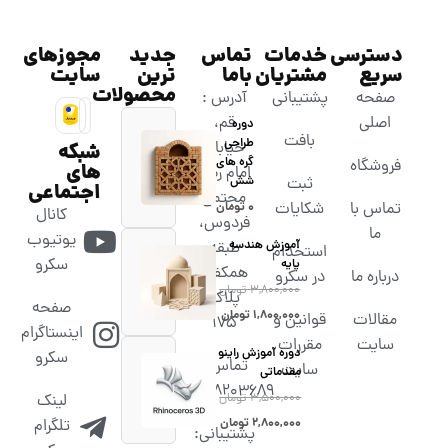
دسترسی
خدمات
تماس
جدید
مجوزهای
سریع
مشتریان
باما
ترین
سایت
محصولات
صفحه
پشتیبانی
آدرس :
اصلی
قم،
دوره
بافت
طراحی
خیابان
شبکه
گره های
فروشگاه
های
امام رضا،
شش
ثبت
اجتماعی
مجتمع
تماس با
شکایات
۰
تومان
کانال
فردوس،
ما
یوتیوب
آموزش هندسه
طبقه
استخدام
سکرو
پایه
همکف،
درباره ما
در سکرو
۳,۸۰۰,۰۰۰
تومان
پلاک
صفحه
۱,۸۰۰,۰۰۰
تومان
مقالات
قوانین و
۱۷۵
اینستاگرام
سایت
مقررات
دوره آموزش راینو
سکرو
تماس :
سایت
مقدماتی
02538203689
۳,۵۰۰,۰۰۰
تومان
لینک
۲,۸۰۰,۰۰۰
تومان
تلگرام
پشتیبانی: