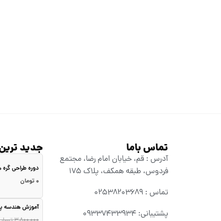
تماس باما
جدید ترین
آدرس : قم، خیابان امام رضا، مجتمع
دوره طراحی گره
فردوس، طبقه همکف، پلاک ۱۷۵
۰
تومان
تماس : 02538203689
آموزش هندسه پا
پشتیبانی: 09337433934
۳,۸۰۰,۰۰۰
تومان