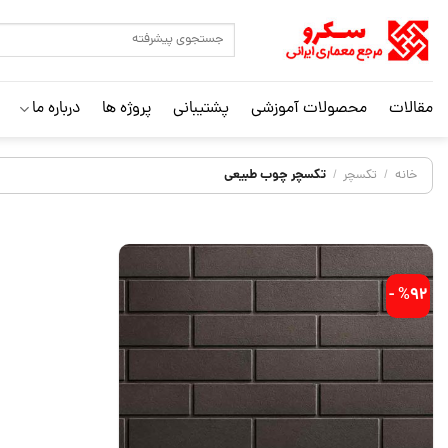
مقالات
محصولات آموزشی
پشتیبانی
پروژه ها
درباره ما
تکسچر چوب طبیعی
خانه
/
تکسچر
/
%92 -