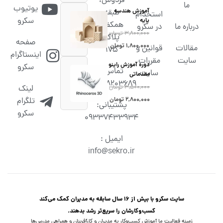
فردوس،
ما
یوتیوب
آموزش هندسه
طبقه
استخدام
سکرو
پایه
همکف،
درباره ما
در سکرو
۳,۸۰۰,۰۰۰
تومان
پلاک
صفحه
۱,۸۰۰,۰۰۰
تومان
مقالات
قوانین و
۱۷۵
اینستاگرام
سایت
مقررات
دوره آموزش راینو
سکرو
تماس :
سایت
مقدماتی
02538203689
۳,۵۰۰,۰۰۰
تومان
لینک
۲,۸۰۰,۰۰۰
تومان
تلگرام
پشتیبانی:
سکرو
09337433934
ایمیل :
info@sekro.ir
سایت سکرو با بیش از 16 سال سابقه به مدیران کمک می‌کند
کسب‌و‌کارشان را سریع‌تر رشد بدهند.
زمینه فعالیت ما آموزش کسب‌وکار به مدیران و کارآفرینان و همراهی مدرس‌ها