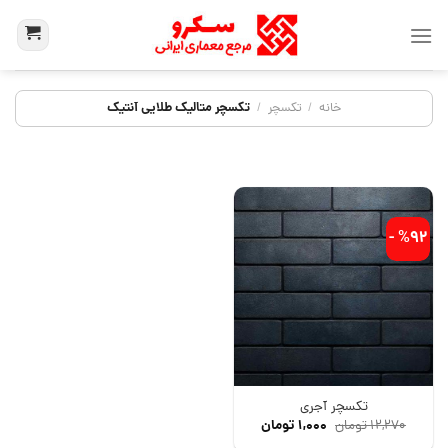
تکسچر متالیک طلایی آنتیک
خانه
/
تکسچر
/
%92 -
تکسچر آجری
۱۲,۲۷۰
تومان
۱,۰۰۰
تومان