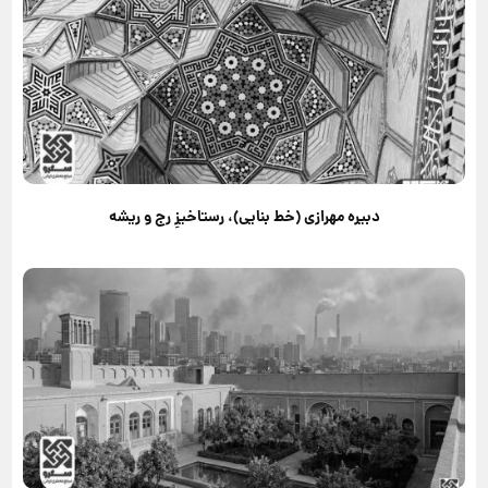
دبیره مهرازی (خط بنایی)، رستاخیزِ رج و ریشه