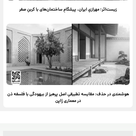
زیست‌اثر؛ مهرازیِ ایران، پیشگامِ ساختمان‌های با کربنِ صفر
هوشمندی در حذف: مقایسه تطبیقیِ اصل پرهیز از بیهودگی با فلسفه ذن
در معماری ژاپن