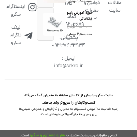
۱,۸۰۰,۰۰۰
تومان
مقالات
قوانین و
۱۷۵
اینستاگرام
سایت
مقررات
دوره آموزش راینو
سکرو
تماس :
سایت
مقدماتی
02538203689
۳,۵۰۰,۰۰۰
تومان
لینک
۲,۸۰۰,۰۰۰
تومان
تلگرام
پشتیبانی:
سکرو
09337433934
ایمیل :
info@sekro.ir
سایت سکرو با بیش از 16 سال سابقه به مدیران کمک می‌کند
کسب‌و‌کارشان را سریع‌تر رشد بدهند.
زمینه فعالیت ما آموزش کسب‌وکار به مدیران و کارآفرینان و همراهی مدرس‌ها
برای رسیدن به جایگاه واقعی خودشان است.
هنر و معماری و سکرو
تمامی حقوق این وبسایت متعلق به
است.