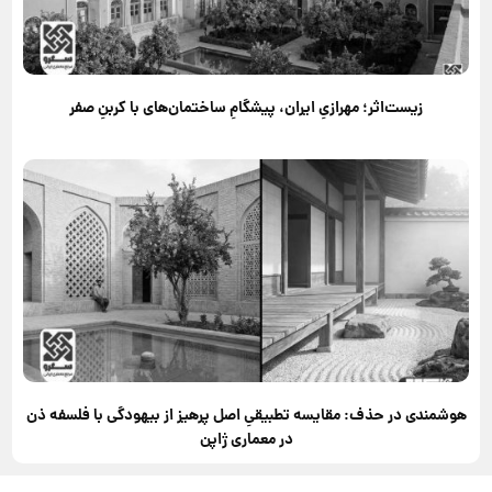
زیست‌اثر؛ مهرازیِ ایران، پیشگامِ ساختمان‌های با کربنِ صفر
هوشمندی در حذف: مقایسه تطبیقیِ اصل پرهیز از بیهودگی با فلسفه ذن
در معماری ژاپن