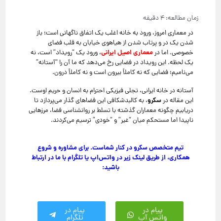
در معماری امروز، ورود به خانه اغلب یک اتفاق ناگهانی است؛ باز
شدن یک در و پرتاب شدن از هیاهوی خیابان به قلب فضای
معماری اصیل ایرانی
خصوصی. اما در
، ورود یک “رویداد” است، نه
یک لحظه. این رویداد در فضایی رخ می‌دهد که ما آن را “آستانه”
می‌نامیم؛ فضایی که نه کاملاً بیرون است و نه کاملاً درون.
آستانه در خانه ایرانی، تجلی فیزیکی احترام به انسان و حریم اوست.
سکرو
این مقاله در
، به کالبدشکافی این فضاهای گذار می‌پردازد تا
دریابیم چگونه معماران گذشته با تسلط بر روانشناسی فضا، مرزهایی
ناپیدا اما مستحکم میان “غیر” و “خودی” ترسیم می‌کردند.
تیم متخصص سکرو در کنار شماست. برای مشاوره و شروع
همکاری، از طریق لینک زیر در واتس‌اپ یا تلگرام با ما در ارتباط
باشید:
پیام در
پیام در
واتس آپ
تلگرام