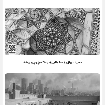
دبیره مهرازی (خط بنایی)، رستاخیزِ رج و ریشه