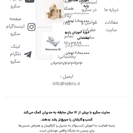
آموزش هندسه
طبقه
استخدام
سکرو
پایه
همکف،
درباره ما
در سکرو
۳,۸۰۰,۰۰۰
تومان
پلاک
صفحه
۱,۸۰۰,۰۰۰
تومان
مقالات
قوانین و
۱۷۵
اینستاگرام
سایت
مقررات
دوره آموزش راینو
سکرو
تماس :
سایت
مقدماتی
02538203689
۳,۵۰۰,۰۰۰
تومان
لینک
۲,۸۰۰,۰۰۰
تومان
تلگرام
پشتیبانی:
سکرو
09337433934
ایمیل :
info@sekro.ir
سایت سکرو با بیش از 16 سال سابقه به مدیران کمک می‌کند
کسب‌و‌کارشان را سریع‌تر رشد بدهند.
زمینه فعالیت ما آموزش کسب‌وکار به مدیران و کارآفرینان و همراهی مدرس‌ها
برای رسیدن به جایگاه واقعی خودشان است.