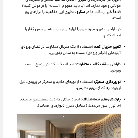
طولانی وجود ندارد. اما آیا باید مفهوم “آستانه” را فراموش کنیم؟
سکرو
قطعاً خیر. رسالت ما در
، تطبیق این مفاهیم با نیازهای روز
است.
در طراحی مدرن، می‌توانیم با ابزارهای جدید، همان حس گذار را
ایجاد کنیم:
تغییر متریال کف:
استفاده از یک متریال متفاوت در فضای ورودی
آپارتمان (فیلتر ورودی) نسبت به سالن پذیرایی.
طراحی سقف کاذب متفاوت:
ایجاد یک مکث در ارتفاع سقف
ورودی.
نورپردازی متمرکز:
استفاده از نورهای ملایم و متمرکز در ورودی، قبل
از ورود به فضای پرنور نشیمن.
پارتیشن‌های نیمه‌شفاف:
ایجاد حائلی که دید مستقیم را می‌بندد
اما نور را عبور می‌دهد (معادل مدرن دیوارهای حجاب).