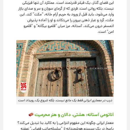
این فضای گذار، یک فیلتر قدرتمند است. عملکرد آن تنها فیزیکی
نیست، بلکه روانی است. فردی که از گرمای سوزان و سر و صدای بازار
وارد می‌شود، باید قبل از ورود به حریم آرام خانه، “مکث” کند. این
مکث، گرد و غبار ذهنی بیرون را می‌تکاند و او را آماده پذیرش
اتمسفر درون می‌کند. آستانه، مرز میان “قلمرو بیگانه” و “قلمرو
امن” است.
درب در معماری ایرانی فقط یک مانع نیست، بلکه شروع یک رویداد است
آناتومی آستانه: هشتی، دالان و هنر محرمیت
معمار ایرانی چگونه این مفهوم انتزاعی را به کالبد بنا تبدیل می‌کند؟
پاسخ در یک سیستم هوشمندانه از “سلسله‌مراتب فضایی” نهفته