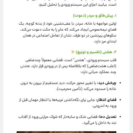
است. بیایید اجزای این سیستم ورودی را تحلیل کنیم:
۱. پیش‌طاق و سردر (دعوت)
اولین مواجهه با خانه. سردر، با عقب‌نشینی خود از بدنه کوچه، یک
فضای نیمه‌عمومی ایجاد می‌کند که عابر را به مکث دعوت می‌کند.
سکوهای پیرنشین در دو طرف، نشان از تعامل اجتماعی در همان
ابتدای مرز دارد.
۲. هشتی (تقسیم و توزیع)
قلب سیستم ورودی، “هشتی” است. فضایی معمولاً چندضلعی
(اغلب هشت‌ضلعی) که بلافاصله پس از در ورودی قرار دارد.
هشتی
چند عملکرد حیاتی دارد:
چرخش دید:
با تغییر محور حرکت، دید مستقیم از بیرون به درون
خانه را مسدود می‌کند (تأمین محرمیت).
فضای انتظار:
جایی برای نگه‌داشتن غریبه‌ها یا انتظار مهمان قبل از
ورود به اندرونی.
تعدیل دما:
فضایی خنک و سایه‌دار که شوک حرارتی ورود از آفتاب
تند به داخل را می‌گیرد.