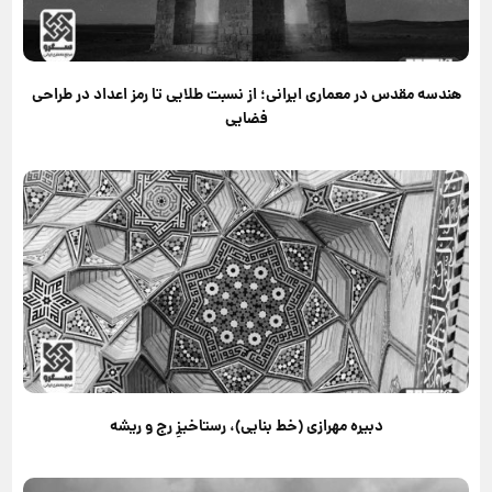
هندسه مقدس در معماری ایرانی؛ از نسبت طلایی تا رمز اعداد در طراحی
فضایی
دبیره مهرازی (خط بنایی)، رستاخیزِ رج و ریشه