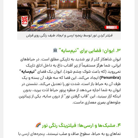
فیلتر کردن نور توسط پنجره ارسی و ایجاد طیف رنگی روی فرش
۳. ایوان؛ فضایی برای “نیم‌سایه”
ایوان شاهکار گذر از نور شدید به تاریکی مطلق است. در حیاط‌های
ایرانی، شما هرگز مستقیماً از زیر آفتاب داغ به داخل اتاق تاریک
“نیم‌سایه”
نمی‌روید (که باعث شوک چشم شود). ایوان یک فضای
(Penumbra)
ایجاد می‌کند. این فضا که سه طرف آن بسته و یک
طرف آن به حیاط باز است، شدت نور را تعدیل می‌کند. نشستن در
ایوان به شما اجازه می‌دهد از منظره پرنور حیاط لذت ببرید، بدون
اینکه آزار ببینید. این “قاب گرفتن نور” از درون سایه، یکی از زیباترین
جلوه‌های بصری معماری ماست.
۴. مشبک‌ها و ارسی‌ها؛ فیلترینگ رنگی نور
نماهای رو به حیاط، سطوح صاف و صلب نیستند.
پنجره‌های ارسی
با