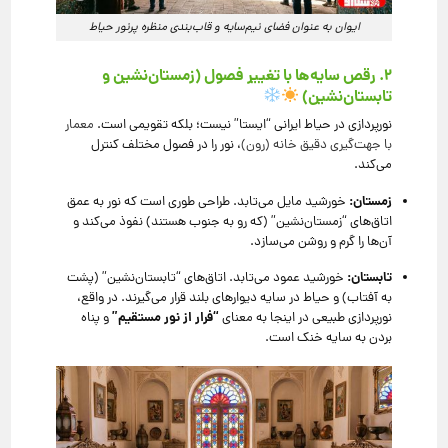
ایوان به عنوان فضای نیم‌سایه و قاب‌بندی منظره پرنور حیاط
۲. رقص سایه‌ها با تغییر فصول (زمستان‌نشین و
تابستان‌نشین)
نورپردازی در حیاط ایرانی “ایستا” نیست؛ بلکه تقویمی است.
معمار
با جهت‌گیری دقیق خانه (رون)
، نور را در فصول مختلف کنترل
می‌کند.
زمستان:
خورشید مایل می‌تابد. طراحی طوری است که نور به عمق
اتاق‌های “زمستان‌نشین” (که رو به جنوب هستند) نفوذ می‌کند و
آن‌ها را گرم و روشن می‌سازد.
تابستان:
خورشید عمود می‌تابد. اتاق‌های “تابستان‌نشین” (پشت
به آفتاب) و حیاط در سایه دیوارهای بلند قرار می‌گیرند. در واقع،
“فرار از نور مستقیم”
نورپردازی طبیعی در اینجا به معنای
و پناه
بردن به سایه خنک است.