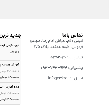
تماس باما
جدید ترین
آدرس : قم، خیابان امام رضا، مجتمع
دوره طراحی گره
فردوس، طبقه همکف، پلاک ۱۷۵
۰
تومان
تماس : 02538203689
آموزش هندسه پا
پشتیبانی: 09337433934
۳,۸۰۰,۰۰۰
تومان
۱,۸۰۰,۰۰۰
تومان
ایمیل : info@sekro.ir
دوره آموزش راین
۳,۵۰۰,۰۰۰
تومان
۲,۸۰۰,۰۰۰
تومان