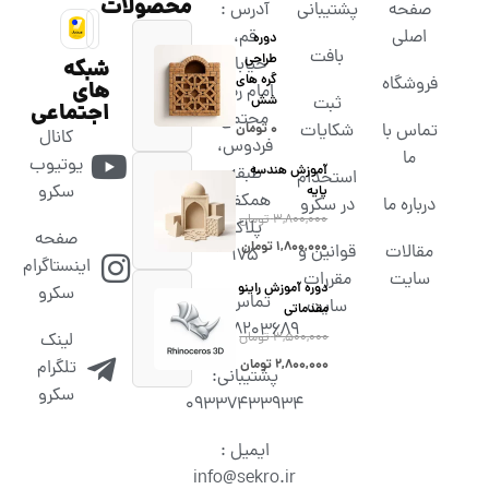
محصولات
صفحه
پشتیبانی
آدرس :
اصلی
قم،
دوره
بافت
طراحی
خیابان
شبکه
گره های
فروشگاه
های
امام رضا،
شش
ثبت
اجتماعی
مجتمع
تماس با
شکایات
۰
تومان
کانال
فردوس،
ما
یوتیوب
آموزش هندسه
طبقه
استخدام
سکرو
پایه
همکف،
درباره ما
در سکرو
۳,۸۰۰,۰۰۰
تومان
پلاک
صفحه
۱,۸۰۰,۰۰۰
تومان
مقالات
قوانین و
۱۷۵
اینستاگرام
سایت
مقررات
دوره آموزش راینو
سکرو
تماس :
سایت
مقدماتی
02538203689
۳,۵۰۰,۰۰۰
تومان
لینک
۲,۸۰۰,۰۰۰
تومان
تلگرام
پشتیبانی:
سکرو
09337433934
ایمیل :
info@sekro.ir