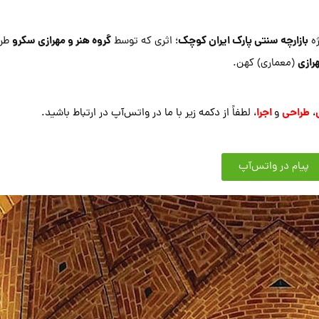
بازارچه سنتی پارک ایران کوچک
گروه هنر و مهرازی سکرو
ژه
؛ اثری که توسط
طرا
رازی
(معماری) کهن.
طراحی
اجرا
،
و
، لطفاً از دکمه زیر با ما در واتس‌آپ در ارتباط باشید.
پیام در واتس‌آپ