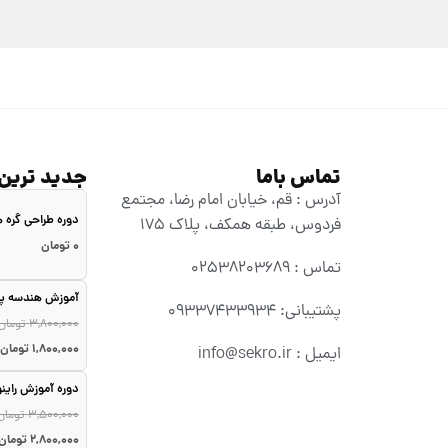
تماس باما
جدید ترین
آدرس : قم، خیابان امام رضا، مجتمع
دوره طراحی گره
فردوس، طبقه همکف، پلاک ۱۷۵
۰
تومان
تماس : 02538203689
آموزش هندسه پا
پشتیبانی: 09337433934
۳,۸۰۰,۰۰۰
تومان
۱,۸۰۰,۰۰۰
تومان
ایمیل : info@sekro.ir
دوره آموزش راین
۳,۵۰۰,۰۰۰
تومان
۲,۸۰۰,۰۰۰
تومان