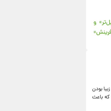
‌تر» و
فرینش»
یبا بودن
 که باعث