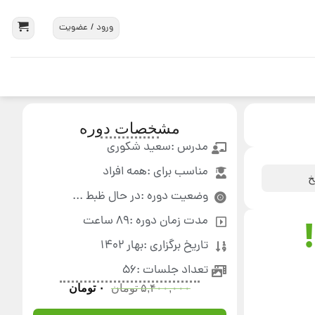
ورود / عضویت
مشخصات دوره
مدرس :سعید شکوری
مناسب برای :همه افراد
خ
وضعیت دوره :در حال ظبط ...
مدت زمان دوره :89 ساعت
تاریخ برگزاری :بهار 1402
تعداد جلسات :56
۵,۴۰۰,۰۰۰
تومان
۰
تومان