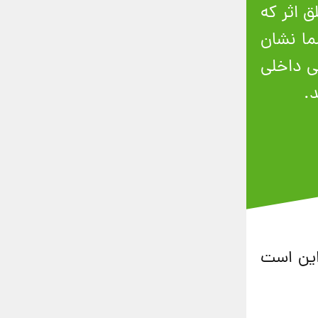
 اثر که
ما نشان
حی داخلی
.
این است