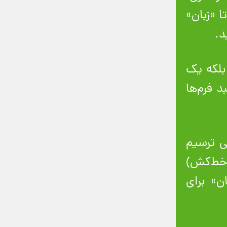
 «زبان»
د.
بلکه یک
د فرم‌ها
ی ترسیم
و خط‌کش)
ن» برای