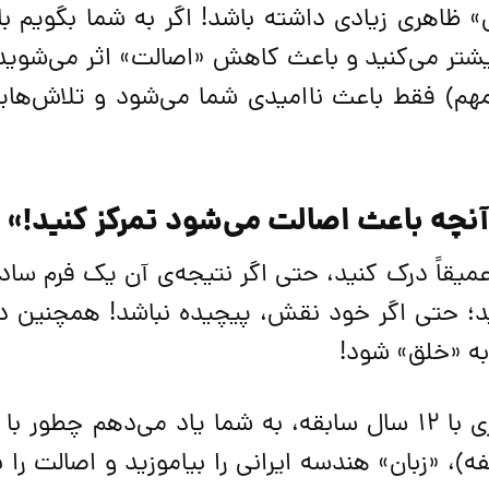
ی» ظاهری زیادی داشته باشد! اگر به شما بگویم با 
شتر می‌کنید و باعث کاهش «اصالت» اثر می‌شوید
مهم) فقط باعث ناامیدی شما می‌شود و تلاش‌هایت
 آنچه باعث اصالت می‌شود تمرکز کنید!»
میقاً درک کنید، حتی اگر نتیجه‌ی آن یک فرم ساده
د؛ حتی اگر خود نقش، پیچیده نباشد! همچنین در
 به «خلق» شود!
من، سعید شکوری، پژوهشگر هنر و معماری با 12 سال سابقه، به شما یاد می‌دهم چ
)، «زبان» هندسه ایرانی را بیاموزید و اصالت را به