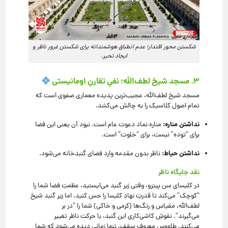
شکستن محور اقتدار؛ عدم انطباق هوشمندانه برای شکستن غرور ناظر و
ایجاد تحیر.
۳. مسجد شیخ لطف‌الله؛ نفیِ تقارنِ اومانیستی
مسجد شیخ لطف‌الله، عجیب‌ترین پدیده معماری صفوی است که
تمام اصول کلاسیک را به چالش می‌کشد.
نداشتن مناره:
مناره نماد دعوت عام است.
نبود آن یعنی این فضا
برای “توده” نیست، برای “خلوت” است.
نداشتن حیاط:
ناظر بدون مقدمه وارد فضای گنبدخانه می‌شود.
نقد جایگاه ناظر
در کلیسای سن پیترو، وقتی زیر گنبد می‌ایستید، عظمتِ فضا شما را
“کوچک” می‌کند تا قدرتِ نهادِ کلیسا را حس کنید.
اما زیر گنبد شیخ
لطف‌الله، مقیاس و رنگ‌ها (کرمی و خاکی) شما را “در بر
می‌گیرند”.
نقوشِ کاشی‌کاری این گنبد، با حرکت ناظر تغییر
می‌کنند.
طاووسِ معروفِ سقف، تنها زمانی دیده می‌شود که شما