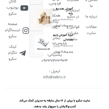
تماس با
شکایات
کانال
فردوس،
ما
یوتیوب
آموزش هندسه
طبقه
استخدام
سکرو
پایه
همکف،
درباره ما
در سکرو
۳,۸۰۰,۰۰۰
تومان
پلاک
صفحه
۱,۸۰۰,۰۰۰
تومان
مقالات
قوانین و
۱۷۵
اینستاگرام
سایت
مقررات
دوره آموزش راینو
سکرو
تماس :
سایت
مقدماتی
02538203689
۳,۵۰۰,۰۰۰
تومان
لینک
۲,۸۰۰,۰۰۰
تومان
تلگرام
پشتیبانی:
سکرو
09337433934
ایمیل :
info@sekro.ir
سایت سکرو با بیش از 16 سال سابقه به مدیران کمک می‌کند
کسب‌و‌کارشان را سریع‌تر رشد بدهند.