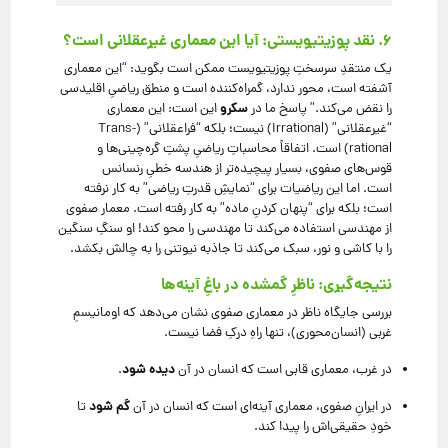
۶. نقد پوزیتیویستی: آیا این معماری غیرعقلانی است؟
یک منتقدِ سرسختِ پوزیتیویست ممکن است بگوید:
“این معماری
آشفته است، محور ندارد، گمراه‌کننده است و منطق ریاضیِ اقلیدسی
سکرو
را نقض می‌کند.
” پاسخ ما در
این است:
این معماری
“غیرعقلانی” (Irrational) نیست؛ بلکه “فراعقلانی” (Trans-
rational) است.
اتفاقاً محاسباتِ ریاضیِ پشتِ گره‌چینی‌ها و
قوس‌های صفوی، بسیار پیچیده‌تر از هندسه خطیِ رنسانس
است.
اما این ریاضیات برای “نمایشِ قدرتِ ریاضی” به کار نرفته
است؛ بلکه برای “پنهان کردنِ ماده” به کار رفته است.
معمار صفوی
از مهندسی استفاده می‌کند تا مهندسی را محو کند!
او سنگِ سنگین
را با کاشی و نور، سبک می‌کند تا جاذبه نیوتنی را به چالش بکشد.
نتیجه‌گیری: ناظرِ گمشده در باغِ آینه‌ها
بررسی جایگاه ناظر در معماری صفوی نشان می‌دهد که اومانیسمِ
غربی (انسان‌محوری)، تنها راهِ درکِ فضا نیست.
دیده شود
در غرب، معماری قابی است که انسان در آن
.
گم شود
در ایرانِ صفوی، معماری آینه‌ای است که انسان در آن
تا
خودِ حقیقی‌اش را پیدا کند.