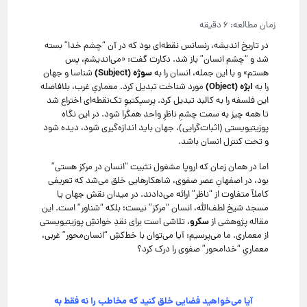
در تاریخ اندیشه، رنسانس نقطه‌ای بود که در آن “چشم خدا” بسته
شد و “چشم انسان” باز شد.
دکارت گفت:
«می‌اندیشم، پس
سوژه (Subject)
هستم» و با این جمله، انسان را به
شناسا و جهان
ابژه (Object)
را به
مورد شناخت تبدیل کرد.
معماریِ غرب، بلافاصله
این فلسفه را به کالبد تبدیل کرد.
پرسپکتیوِ تک‌نقطه‌ای اختراع شد
تا همه چیز به سمت چشمِ ناظرِ واحد همگرا شود.
در این نگاه
پوزیتیویستی (اثبات‌گرایی)، جهان باید اندازه‌گیری شود، دیده شود
و تحت کنترل انسان باشد.
اما در همان زمان که اروپا مشغول تثبیت “انسان در مرکز هستی”
بود، در اصفهانِ عصر صفوی، شاهکارهایی خلق می‌شد که تعریفی
کاملاً متفاوت از “ناظر” ارائه می‌دادند.
در میدان نقش جهان یا
مسجد شیخ لطف‌الله، انسان “مرکز” نیست؛ بلکه “شناور” است.
این
سکرو
مقاله پژوهشی از
، تلاشی است برای نقدِ خوانشِ پوزیتیویستی
از معماری.
ما می‌پرسیم:
آیا می‌توان با خط‌کشِ “انسان‌محور” غربی،
معماریِ “خدا‌محور” صفوی را درک کرد؟
آیا می‌خواهید فضایی خلق کنید که مخاطب را نه فقط به