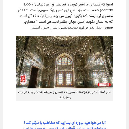
امروز که معماری ما اسیرِ فرم‌های نمایشی و “خودنمایی” (Ego-
centric) شده است، بازخوانیِ این درسِ بزرگ ضروری است:
شاهکار
معماری آن نیست که بگوید “ببین من چقدر بزرگم”، بلکه آن است
که به انسان بگوید “ببین جهان چقدر لایتناهی است.
” معماری
صفوی، نقدِ ابدی بر غرورِ پوزیتیویستیِ انسانِ مدرن است.
ناظر گمشده در باغ آینه‌ها؛ معماری که انسان را می‌شکند تا او را به ابدیت
وصل کند.
آیا می‌خواهید پروژه‌ای بسازید که مخاطب را درگیر کند؟
پروژه‌ای که بر اساسِ قوانینِ ادراکِ حسی و بصری طراحی