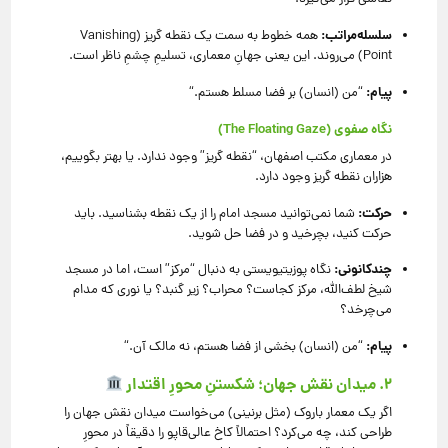
سلسله‌مراتب:
همه خطوط به سمت یک نقطه گریز (Vanishing
Point) می‌روند.
این یعنی جهانِ معماری، تسلیمِ چشمِ ناظر است.
پیام:
“من (انسان) بر فضا مسلط هستم.
“
نگاه صفوی (The Floating Gaze)
در معماری مکتب اصفهان، “نقطه گریز” وجود ندارد.
یا بهتر بگوییم،
هزاران نقطه گریز وجود دارد.
حرکت:
شما نمی‌توانید مسجد امام را از یک نقطه بشناسید.
باید
حرکت کنید، بچرخید و در فضا حل شوید.
چندکانونی:
نگاه پوزیتیویستی به دنبال “مرکز” است، اما در مسجد
شیخ لطف‌الله، مرکز کجاست؟ محراب؟ زیر گنبد؟ یا نوری که مدام
می‌چرخد؟
پیام:
“من (انسان) بخشی از فضا هستم، نه مالک آن.
“
۲. میدان نقش جهان؛ شکستنِ محورِ اقتدار
اگر یک معمار باروک (مثل برنینی) می‌خواست میدان نقش جهان را
طراحی کند، چه می‌کرد؟ احتمالاً کاخ عالی‌قاپو را دقیقاً در محورِ