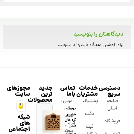
دیدگاهتان را بنویسید
برای نوشتن دیدگاه باید
وارد بشوید
.
دسترسی
خدمات
تماس
جدید
مجوزهای
سریع
مشتریان
باما
ترین
سایت
محصولات
صفحه
پشتیبانی
آدرس :
اصلی
قم،
دوره
بافت
طراحی
خیابان
شبکه
گره های
فروشگاه
های
امام رضا،
شش
ثبت
اجتماعی
مجتمع
۰
تومان