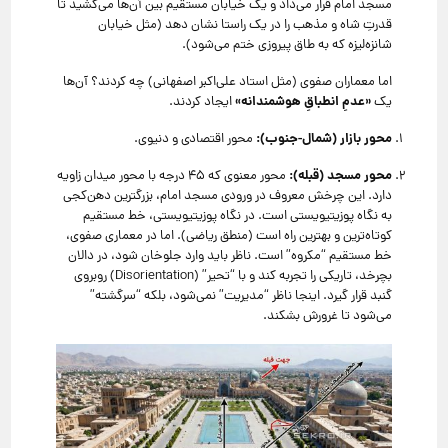
مسجد امام قرار می‌داد و یک خیابان مستقیم بین آن‌ها می‌کشید تا
قدرتِ شاه و مذهب را در یک راستا نشان دهد (مثل خیابان
شانزه‌لیزه که به طاق پیروزی ختم می‌شود).
اما معماران صفوی (مثل استاد علی‌اکبر اصفهانی) چه کردند؟ آن‌ها
«عدمِ انطباقِ هوشمندانه»
یک
ایجاد کردند.
محور بازار (شمال-جنوب):
محور اقتصادی و دنیوی.
محور مسجد (قبله):
محور معنوی که ۴۵ درجه با محور میدان زاویه
دارد.
این چرخش معروف در ورودی مسجد امام، بزرگترین دهن‌کجی
به نگاه پوزیتیویستی است.
در نگاه پوزیتیویستی، خط مستقیم
کوتاه‌ترین و بهترین راه است (منطق ریاضی).
اما در معماری صفوی،
خط مستقیم “مکروه” است.
ناظر باید وارد جلوخان شود، در دالان
بچرخد، تاریکی را تجربه کند و با “تحیر” (Disorientation) روبروی
گنبد قرار گیرد.
اینجا ناظر “مدیریت” نمی‌شود، بلکه “سرگشته”
می‌شود تا غرورش بشکند.