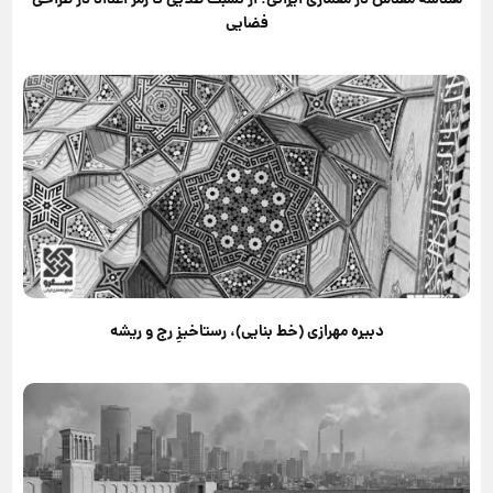
هندسه مقدس در معماری ایرانی؛ از نسبت طلایی تا رمز اعداد در طراحی
فضایی
دبیره مهرازی (خط بنایی)، رستاخیزِ رج و ریشه