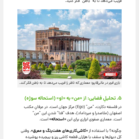
فریب می‌دهد تا به “باطن” فکر کنید.
بازی فرم در عالی‌قاپو؛ معماری که ناظر را فریب می‌دهد تا به باطن فکر کند.
۵. تحلیلِ فضایی: از «من» به «او» (استحاله سوژه)
در فلسفه دکارت، “من” (Ego) مرکز جهان است.
در عرفانِ مکتب
اصفهان (ملاصدرا و میرداماد)، هدف “فنا” شدنِ این “من”
«استحاله»
است.
معماری صفوی ابزاری برای این
است.
«کاشی‌کاری‌های هفت‌رنگ و معرق»
چگونه؟ با استفاده از
.
وقتی
کلِ دیوارها و سقف با هزاران قطعه کاشیِ ریز و پیچیده پوشیده