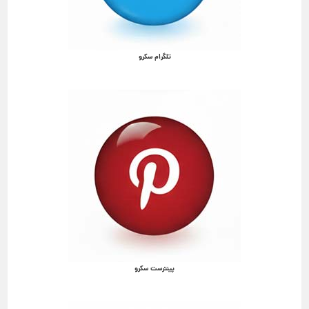
تلگرام سکرو
پینترست سکرو