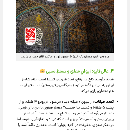
طاووس نور؛ معماری که تنها با حضور نور و حرکت ناظر معنا می‌یابد.
۴. عالی‌قاپو؛ ایوانِ معلق و تسلطِ نسبی
شاید بگویید کاخ عالی‌قاپو نماد قدرت و تسلط است.
بله، شاه از
ایوان به میدان نگاه می‌کرد (جایگاه پوزیتیویستی).
اما حتی اینجا
هم معماری بازی می‌کند.
تعدد طبقات:
از بیرون ۲ طبقه دیده می‌شود، از روبرو ۳ طبقه، و از
پشت ۵ طبقه!
واقعیت بنا چیست؟ معمار صفوی با این بازیِ فرمی،
به ناظر می‌گوید:
“آنچه می‌بینی، تمامِ حقیقت نیست.
” در تفکر
پوزیتیویستی، “حقیقت” چیزی است که دیده و اندازه‌گیری شود.
اما
در تفکر صفوی، حقیقت در “لایه پنهان” است.
معماری دائماً شما را