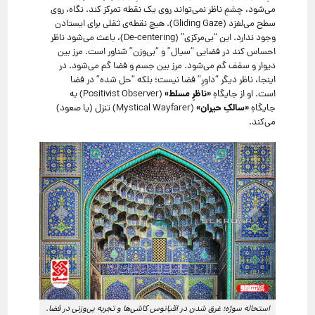
می‌شود، چشمِ ناظر نمی‌تواند روی یک نقطه تمرکز کند.
نگاه، روی
سطح می‌لغزد (Gliding Gaze).
هیچ نقطه‌ی ثقلی برای ایستادن
وجود ندارد.
این “بی‌مرکزی” (De-centering)، باعث می‌شود ناظر
احساس کند در فضایی “سیال” و “بی‌وزن” شناور است.
مرز بین
دیوار و سقف گم می‌شود.
مرز بین جسم و فضا گم می‌شود.
در
اینجا، ناظر دیگر “داورِ” فضا نیست؛ بلکه “حل شده” در فضا
«ناظرِ مسلط»
است.
او از جایگاهِ
(Positivist Observer) به
«سالکِ حیران»
جایگاهِ
(Mystical Wayfarer) تنزل (یا صعود)
می‌کند.
استحاله سوژه؛ غرق شدن در اقیانوس کاشی‌ها و تجربه بی‌وزنی در فضا.