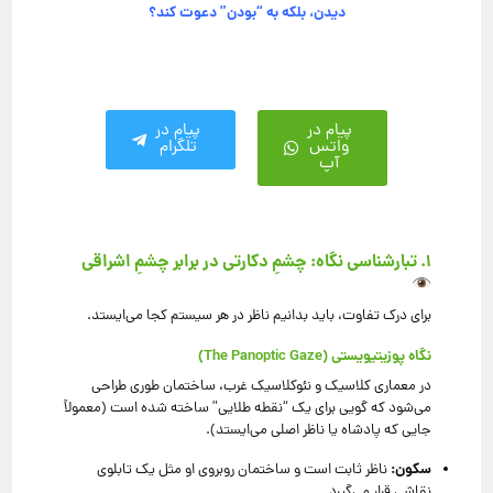
دیدن، بلکه به “بودن” دعوت کند؟
پیام در
پیام در
واتس
تلگرام
آپ
۱. تبارشناسی نگاه: چشمِ دکارتی در برابر چشمِ اشراقی
برای درک تفاوت، باید بدانیم ناظر در هر سیستم کجا می‌ایستد.
نگاه پوزیتیویستی (The Panoptic Gaze)
در معماری کلاسیک و نئوکلاسیک غرب، ساختمان طوری طراحی
می‌شود که گویی برای یک “نقطه طلایی” ساخته شده است (معمولاً
جایی که پادشاه یا ناظر اصلی می‌ایستد).
سکون:
ناظر ثابت است و ساختمان روبروی او مثل یک تابلوی
نقاشی قرار می‌گیرد.