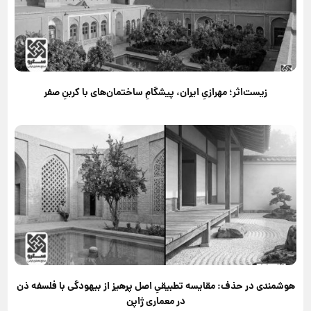
زیست‌اثر؛ مهرازیِ ایران، پیشگامِ ساختمان‌های با کربنِ صفر
هوشمندی در حذف: مقایسه تطبیقیِ اصل پرهیز از بیهودگی با فلسفه ذن
در معماری ژاپن