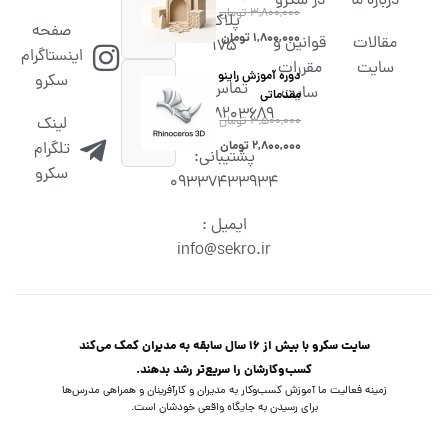
درباره ما
در سکرو
۳,۸۰۰,۰۰۰
تومان
پلاک
صفحه
۱,۸۰۰,۰۰۰
تومان
مقالات
قوانین و
۱۷۵
اینستاگرام
سایت
مقررات
دوره آموزش راینو
سکرو
تماس :
سایت
مقدماتی
02538203689
۳,۵۰۰,۰۰۰
تومان
لینک
۲,۸۰۰,۰۰۰
تومان
تلگرام
پشتیبانی:
سکرو
09337433934
ایمیل :
info@sekro.ir
سایت سکرو با بیش از 16 سال سابقه به مدیران کمک می‌کند
کسب‌و‌کارشان را سریع‌تر رشد بدهند.
زمینه فعالیت ما آموزش کسب‌وکار به مدیران و کارآفرینان و همراهی مدرس‌ها
برای رسیدن به جایگاه واقعی خودشان است.