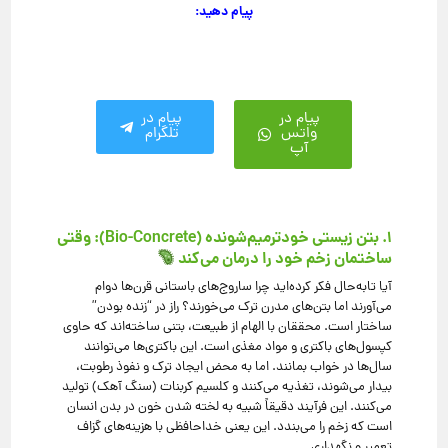
پیام دهید:
پیام در
پیام در
واتس
تلگرام
آپ
۱. بتن زیستی خودترمیم‌شونده (Bio-Concrete): وقتی
ساختمان زخم خود را درمان می‌کند
آیا تا‌به‌حال فکر کرده‌اید چرا ساروج‌های باستانی قرن‌ها دوام
می‌آورند اما بتن‌های مدرن ترک می‌خورند؟ راز در “زنده بودن”
ساختار است. محققان با الهام از طبیعت، بتنی ساخته‌اند که حاوی
کپسول‌های باکتری و مواد مغذی است. این باکتری‌ها می‌توانند
سال‌ها در خواب بمانند. اما به محض ایجاد ترک و نفوذ رطوبت،
بیدار می‌شوند، تغذیه می‌کنند و کلسیم کربنات (سنگ آهک) تولید
می‌کنند. این فرآیند دقیقاً شبیه به لخته شدن خون در بدن انسان
است که زخم را می‌بندد. این یعنی خداحافظی با هزینه‌های گزاف
تعمیر و نگهداری.