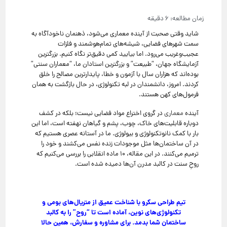
شاید وقتی صحبت از آینده معماری می‌شود، ذهنمان ناخودآگاه به
سمت شهرهای فضایی، شیشه‌های تمام‌هوشمند و فلزات
عجیب‌وغریب می‌رود. اما بیایید کمی دقیق‌تر نگاه کنیم. بزرگترین
آزمایشگاه جهان، “طبیعت” و بزرگترین استادان ما، “معماران سنتی”
بوده‌اند که هزاران سال با آزمون و خطا، پایدارترین مصالح را خلق
کردند. امروز، دانشمندان در لبه تکنولوژی، در حال بازگشت به همان
فرمول‌های کهن هستند.
آینده
معماری
در گروی اختراع مواد فضایی نیست؛ بلکه در کشف
دوباره قابلیت‌های خاک، چوب، پشم و گیاهان نهفته است، اما این
بار با کمک نانوتکنولوژی و بیولوژی. ما در آستانه عصری هستیم که
در آن ساختمان‌ها مثل موجودات زنده نفس می‌کشند و خود را
ترمیم می‌کنند. در این مقاله، ۱۰ ماده انقلابی را بررسی می‌کنیم که
روحِ سنت در کالبد مدرن آن‌ها دمیده شده است.
تیم طراحی سکرو با شناخت عمیق از متریال‌های بومی و
تکنولوژی‌های نوین، آماده است تا “روح” را به کالبد
ساختمان شما بدمد. برای مشاوره و سفارش، همین حالا