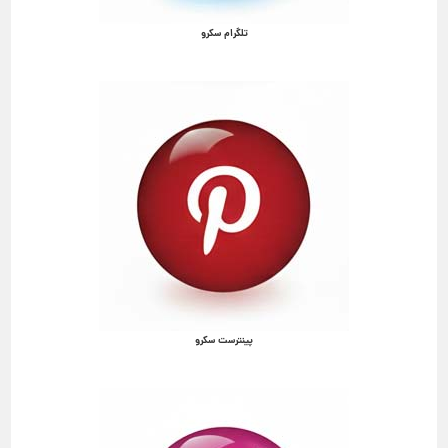
تلگرام سکرو
پینترست سکرو