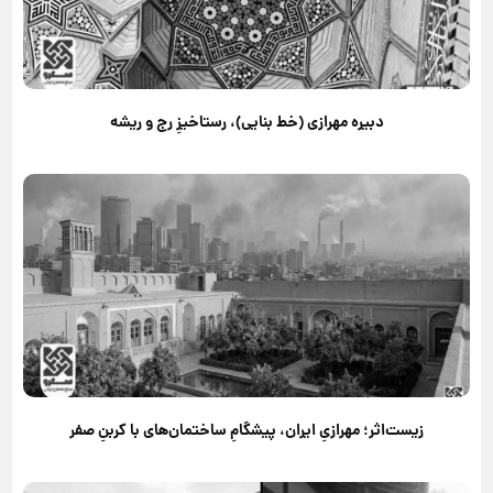
دبیره مهرازی (خط بنایی)، رستاخیزِ رج و ریشه
زیست‌اثر؛ مهرازیِ ایران، پیشگامِ ساختمان‌های با کربنِ صفر