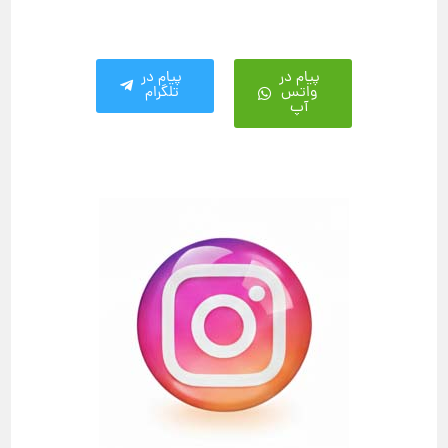
پیام در
پیام در
واتس
تلگرام
آپ