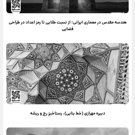
هندسه مقدس در معماری ایرانی؛ از نسبت طلایی تا رمز اعداد در طراحی
فضایی
دبیره مهرازی (خط بنایی)، رستاخیزِ رج و ریشه