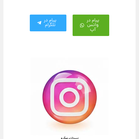
پیام در
پیام در
واتس
تلگرام
آپ
سکرو
اینستاگرام