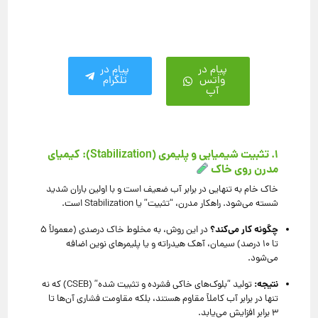
پیام در
پیام در
واتس
تلگرام
آپ
۱. تثبیت شیمیایی و پلیمری (Stabilization): کیمیای
مدرن روی خاک
خاک خام به تنهایی در برابر آب ضعیف است و با اولین باران شدید
شسته می‌شود. راهکار مدرن، “تثبیت” یا Stabilization است.
چگونه کار می‌کند؟
در این روش، به مخلوط خاک درصدی (معمولاً ۵
تا ۱۰ درصد) سیمان، آهک هیدراته و یا پلیمرهای نوین اضافه
می‌شود.
نتیجه:
تولید “بلوک‌های خاکی فشرده و تثبیت شده” (CSEB) که نه
تنها در برابر آب کاملاً مقاوم هستند، بلکه مقاومت فشاری آن‌ها تا
۳ برابر افزایش می‌یابد.