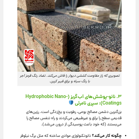
تصویری که راز مقاومت کششی دیوار را فاش می‌کند. تضاد رنگ قرمز آجر
با رنگ سیاه و براق فیبر کربن.
۳. نانو-پوشش‌های آب‌گریز (Hydrophobic Nano-
Coatings): سپری نامرئی
بزرگترین دشمن مصالح بومی، رطوبت و یخ‌زدگی است. رزین‌های
قدیمی سطح را براق و غیرطبیعی می‌کردند و راه تنفس مصالح را
می‌بستند (که خود باعث پوسیدگی از درون می‌شد).
چگونه کار می‌کند؟
نانوتکنولوژی موادی ساخته که مثل برگ نیلوفر