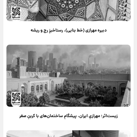
دبیره مهرازی (خط بنایی)، رستاخیزِ رج و ریشه
زیست‌اثر؛ مهرازیِ ایران، پیشگامِ ساختمان‌های با کربنِ صفر