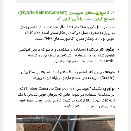
۲. کامپوزیت‌های هیبریدی (Hybrid Reinforcement):
مسلح کردن سنت با فیبر کربن
مصالحی مثل آجر و سنگ در فشار عالی هستند اما در کشش (مثل
زمان زلزله) ضعیف عمل می‌کنند. راهکار سنتی استفاده از کلاف
چوبی بود، اما راهکار مدرن “کامپوزیت‌های FRP” است.
چگونه کار می‌کند؟
استفاده از میلگردهای بامبو که با رزین اپوکسی
فرآوری شده‌اند، یا استفاده از شبکه‌های الیاف کربن و شیشه
(Mesh) در لایه‌های ملات دیوارهای آجری.
نتیجه:
دیواری که ظاهرش کاملاً سنتی است، اما رفتاری شکل‌پذیر
(Ductile) شبیه به بتن مسلح دارد و در زلزله فرو نمی‌ریزد.
نوآوری:
تکنیک “چوب‌بتن” (Timber-Concrete Composite) که
در سقف‌ها استفاده می‌شود؛ جایی که تیرهای چوبی قدیمی با یک
لایه نازک بتن در بالا ترکیب می‌شوند تا هم زیبایی چوب حفظ شود
و هم لرزش و خیز سقف کنترل گردد.