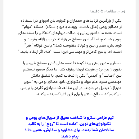
یکی از بزرگترین تردیدهای معماران و کارفرمایان امروزی در استفاده
از مصالح بومی (مثل خشت، چوب، بامبو و سنگ)، مسئله “دوام”
است. همه ما عاشق زیبایی و اصالت دیوارهای کاهگلی یا سقف‌های
چوبی هستیم، اما آیا این مصالح می‌توانند در برابر زلزله، رطوبت و
فرسایش، همپای بتن و فولاد مقاومت کنند؟ پاسخ کوتاه “خیر”
است، اما پاسخ کامل‌تر و مهندسی این است: “بله، اگر ارتقاء یابند.”
معماری مدرن راهی پیدا کرده تا ضعف‌های ذاتی مصالح طبیعی را
بدون از بین بردن هویت آن‌ها برطرف کند. ما دیگر مجبور نیستیم
بین “اصالت” و “ایمنی” یکی را انتخاب کنیم. با تلفیق دانش
مهندسی سازه، علم مواد و تکنولوژی نانو، مصالح بومی به “سوپر
متریال” تبدیل می‌شوند. در این مقاله، ۵ استراتژی کلیدی را بررسی
می‌کنیم که مصالح سنتی را برای قرن ۲۱ واکسینه می‌کنند.
تیم طراحی سکرو با شناخت عمیق از متریال‌های بومی و
تکنولوژی‌های نوین، آماده است تا “روح” را به کالبد
ساختمان شما بدمد. برای مشاوره و سفارش، همین حالا
پیام دهید: