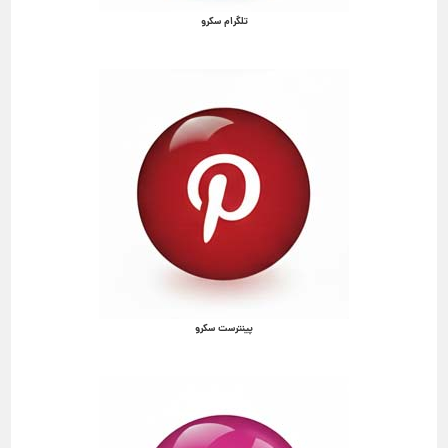
تلگرام سکرو
پینترست سکرو