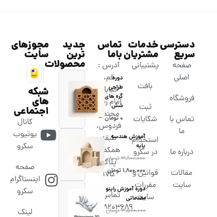
دسترسی
خدمات
تماس
جدید
مجوزهای
سریع
مشتریان
باما
ترین
سایت
محصولات
صفحه
پشتیبانی
آدرس :
اصلی
قم،
دوره
بافت
طراحی
خیابان
شبکه
گره های
فروشگاه
های
امام رضا،
شش
ثبت
اجتماعی
مجتمع
تماس با
شکایات
۰
تومان
کانال
فردوس،
ما
یوتیوب
آموزش هندسه
طبقه
استخدام
سکرو
پایه
همکف،
درباره ما
در سکرو
۳,۸۰۰,۰۰۰
تومان
پلاک
صفحه
۱,۸۰۰,۰۰۰
تومان
مقالات
قوانین و
۱۷۵
اینستاگرام
سایت
مقررات
دوره آموزش راینو
سکرو
تماس :
سایت
مقدماتی
02538203689
۳,۵۰۰,۰۰۰
تومان
لینک