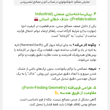
نمایش عملکرد نانوتکنولوژی در ضدآب کردن مصالح تنفس‌پذیر
۴. پیش‌ساخته‌سازی صنعتی (Industrial
Prefabrication): حذف خطای انسانی
یکی از دلایل ضعف مصالح سنتی، عدم قطعیت در کیفیت اجرا
(مهارت بنا) و شرایط کارگاه است. راهکار ارتقاء دوام، انتقال فرآیند
ساخت از “سایت” به “کارخانه” است.
چگونه کار می‌کند؟
به جای اینکه دیوار گلی (Rammed Earth) لایه
به لایه در باد و آفتاب ساخته شود، قطعات بزرگ دیوار در کارخانه با
پرس‌های هیدرولیک قدرتمند و تحت نظارت دقیق رطوبت و تراکم
تولید می‌شوند.
نتیجه:
مصالحی با تراکم یکنواخت، بدون ترک‌های ناشی از خشک
شدن سریع و با ابعاد دقیق میلی‌متری. این روش، “خاک” را به یک
متریال مهندسی دقیق تبدیل می‌کند.
۵. طراحی فرم‌یافته (Form-Finding Geometry):
مقاومت از طریق هندسه
گاهی مشکل از جنس مصالح نیست، بلکه از فرم نامناسب است.
مصالح بومی (فاقد فولاد) باید فقط فشار را تحمل کنند.