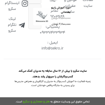
مقالات
قوانین و
۱۷۵
اینستاگرام
سایت
مقررات
دوره آموزش راینو
سکرو
تماس :
سایت
مقدماتی
02538203689
۳,۵۰۰,۰۰۰
تومان
لینک
۲,۸۰۰,۰۰۰
تومان
تلگرام
پشتیبانی:
سکرو
09337433934
ایمیل :
info@sekro.ir
سایت سکرو با بیش از 16 سال سابقه به مدیران کمک می‌کند
کسب‌و‌کارشان را سریع‌تر رشد بدهند.
زمینه فعالیت ما آموزش کسب‌وکار به مدیران و کارآفرینان و همراهی مدرس‌ها
برای رسیدن به جایگاه واقعی خودشان است.
هنر و معماری و سکرو
تمامی حقوق این وبسایت متعلق به
است.