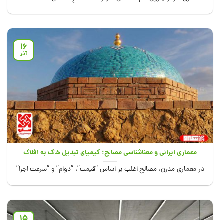
وقتی از...
16
آذر
معماری ایرانی و معناشناسی مصالح؛ کیمیای تبدیل خاک به افلاک
در معماری مدرن، مصالح اغلب بر اساس “قیمت”، “دوام” و “سرعت اجرا”
انتخاب می‌شوند. بتن،...
15