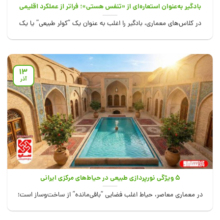
بادگیر به‌عنوان استعاره‌ای از «تنفس هستی»؛ فراتر از عملکرد اقلیمی
در کلاس‌های معماری، بادگیر را اغلب به عنوان یک “کولر طبیعی” یا یک
سیستم تهویه...
13
آذر
۵ ویژگی نورپردازی طبیعی در حیاط‌های مرکزی ایرانی
در معماری معاصر، حیاط اغلب فضایی “باقی‌مانده” از ساخت‌وساز است؛
تکه‌ای زمین که آسمانش باز...