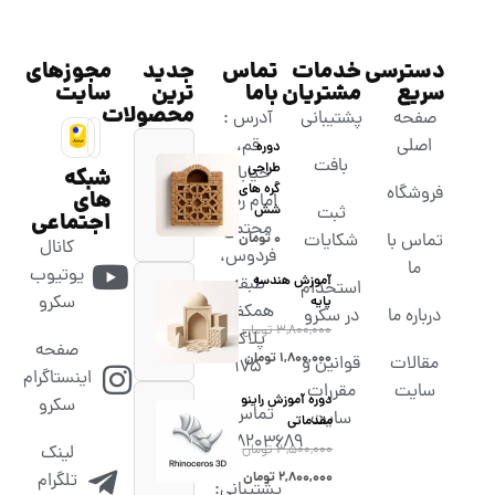
دسترسی
خدمات
تماس
جدید
مجوزهای
سریع
مشتریان
باما
ترین
سایت
محصولات
صفحه
پشتیبانی
آدرس :
اصلی
قم،
دوره
بافت
طراحی
خیابان
شبکه
گره های
فروشگاه
های
امام رضا،
شش
ثبت
اجتماعی
مجتمع
تماس با
شکایات
۰
تومان
کانال
فردوس،
ما
یوتیوب
آموزش هندسه
طبقه
استخدام
سکرو
پایه
همکف،
درباره ما
در سکرو
۳,۸۰۰,۰۰۰
تومان
پلاک
صفحه
۱,۸۰۰,۰۰۰
تومان
مقالات
قوانین و
۱۷۵
اینستاگرام
سایت
مقررات
دوره آموزش راینو
سکرو
تماس :
سایت
مقدماتی
02538203689
۳,۵۰۰,۰۰۰
تومان
لینک
۲,۸۰۰,۰۰۰
تومان
تلگرام
پشتیبانی: