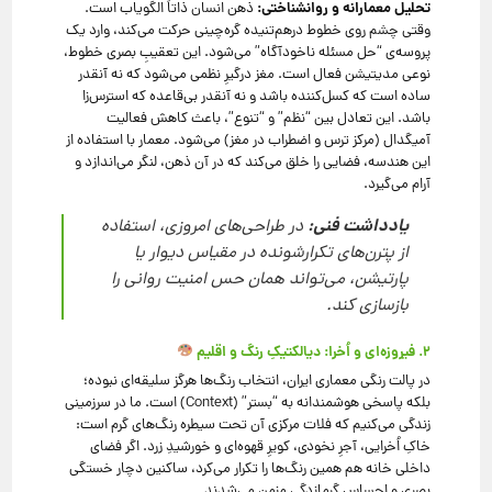
تحلیل معمارانه و روانشناختی:
ذهن انسان ذاتاً الگویاب است.
وقتی چشم روی خطوط درهم‌تنیده گره‌چینی حرکت می‌کند، وارد یک
پروسه‌ی “حل مسئله ناخودآگاه” می‌شود. این تعقیبِ بصری خطوط،
نوعی مدیتیشن فعال است. مغز درگیرِ نظمی می‌شود که نه آنقدر
ساده است که کسل‌کننده باشد و نه آنقدر بی‌قاعده که استرس‌زا
باشد. این تعادل بین “نظم” و “تنوع”، باعث کاهش فعالیت
آمیگدال (مرکز ترس و اضطراب در مغز) می‌شود. معمار با استفاده از
این هندسه، فضایی را خلق می‌کند که در آن ذهن، لنگر می‌اندازد و
آرام می‌گیرد.
یادداشت فنی:
در طراحی‌های امروزی، استفاده
از پترن‌های تکرار‌شونده در مقیاس دیوار یا
پارتیشن، می‌تواند همان حس امنیت روانی را
بازسازی کند.
۲. فیروزه‌ای و اُخرا: دیالکتیکِ رنگ و اقلیم
در پالت رنگی معماری ایران، انتخاب رنگ‌ها هرگز سلیقه‌ای نبوده؛
بلکه پاسخی هوشمندانه به “بستر” (Context) است. ما در سرزمینی
زندگی می‌کنیم که فلات مرکزی آن تحت سیطره رنگ‌های گرم است:
خاکِ اُخرایی، آجرِ نخودی، کویرِ قهوه‌ای و خورشیدِ زرد. اگر فضای
داخلی خانه هم همین رنگ‌ها را تکرار می‌کرد، ساکنین دچار خستگی
بصری و احساس گرمازدگی مزمن می‌شدند.