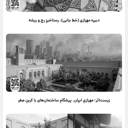
دبیره مهرازی (خط بنایی)، رستاخیزِ رج و ریشه
زیست‌اثر؛ مهرازیِ ایران، پیشگامِ ساختمان‌های با کربنِ صفر