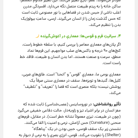
سردتر می‌شوند. عصر، بازی تغییر می‌کند. این تغییر مداوم اتمسفر،
ساکن خانه را به ریتم طبیعت متصل نگه می‌دارد. افسردگی مدرن
اغلب ناشی از حبس شدن در فضاهایی با نور مصنوعی ثابت است
که حس گذشت زمان را از انسان می‌گیرند. ارسی، ساعتِ بیولوژیک
بدن را تنظیم می‌کند.
۴. سیالیتِ فرم و قوس‌ها: معماریِ در آغوش‌گیرنده
اگر پلان‌های معماری معاصر را بررسی کنیم، با سلطه خطوط راست،
کنج‌های ۹۰ درجه و باکس‌های صلب مواجهیم. این فرم‌ها نماد
منطق، سرعت و صنعت هستند. اما بدن انسان و طبیعت، فاقد خط
راست است.
معماری بومی ما، معماریِ “قوس” و “انحنا” است. طاق‌های ضربی،
کلیل‌ها، گنبدها و تویزه‌ها. سقف در معماری سنتی صرفاً یک
پوشش نیست؛ بلکه عنصری است که فضا را “تعریف” و “تلطیف”
می‌کند.
تأثیر روانشناختی:
در نوروساینس (عصب‌شناسی) ثابت شده که
مغز انسان در برابر اشیاء تیز و زاویه‌دار، حالت دفاعی خفیفی می‌گیرد
(چون در طبیعت، تیزی معمولاً نشانه خطر است). در مقابل، فرم‌های
منحنی (Curvature) حس آرامش، نرمی و امنیت را القا می‌کنند.
نشستن زیر یک سقف قوسی، حسِ بودن در یک “پناهگاه”
(Shelter) را تقویت می‌کند. قوس، انرژی بصری را به نرمی از دیوار به