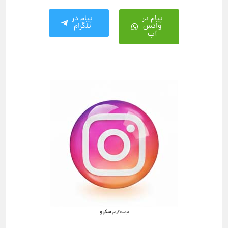
پیام در
پیام در
واتس
تلگرام
آپ
سکرو
اینستاگرام