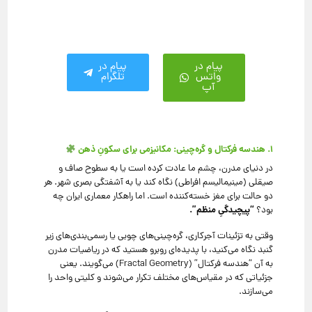
پیام در
پیام در
واتس
تلگرام
آپ
۱. هندسه فرکتال و گره‌چینی: مکانیزمی برای سکونِ ذهن
در دنیای مدرن، چشم ما عادت کرده است یا به سطوح صاف و
صیقلی (مینیمالیسم افراطی) نگاه کند یا به آشفتگی بصری شهر. هر
دو حالت برای مغز خسته‌کننده است. اما راهکار معماری ایران چه
“پیچیدگیِ منظم”.
بود؟
وقتی به تزئینات آجرکاری، گره‌چینی‌های چوبی یا رسمی‌بندی‌های زیر
گنبد نگاه می‌کنید، با پدیده‌ای روبرو هستید که در ریاضیات مدرن
به آن “هندسه فرکتال” (Fractal Geometry) می‌گویند. یعنی
جزئیاتی که در مقیاس‌های مختلف تکرار می‌شوند و کلیتی واحد را
می‌سازند.