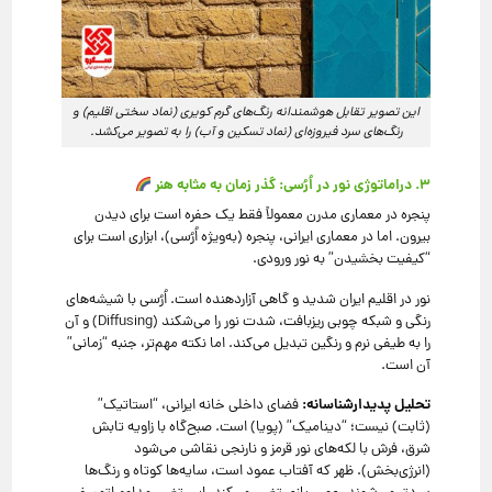
این تصویر تقابل هوشمندانه رنگ‌های گرم کویری (نماد سختی اقلیم) و
رنگ‌های سرد فیروزه‌ای (نماد تسکین و آب) را به تصویر می‌کشد.
۳. دراماتوژی نور در اُرُسی: گذر زمان به مثابه هنر
پنجره در معماری مدرن معمولاً فقط یک حفره است برای دیدن
بیرون. اما در معماری ایرانی، پنجره (به‌ویژه اُرُسی)، ابزاری است برای
“کیفیت بخشیدن” به نور ورودی.
نور در اقلیم ایران شدید و گاهی آزاردهنده است. اُرُسی با شیشه‌های
رنگی و شبکه چوبی ریزبافت، شدت نور را می‌شکند (Diffusing) و آن
را به طیفی نرم و رنگین تبدیل می‌کند. اما نکته مهم‌تر، جنبه “زمانی”
آن است.
تحلیل پدیدارشناسانه:
فضای داخلی خانه ایرانی، “استاتیک”
(ثابت) نیست؛ “دینامیک” (پویا) است. صبح‌گاه با زاویه تابش
شرق، فرش با لکه‌های نور قرمز و نارنجی نقاشی می‌شود
(انرژی‌بخش). ظهر که آفتاب عمود است، سایه‌ها کوتاه و رنگ‌ها