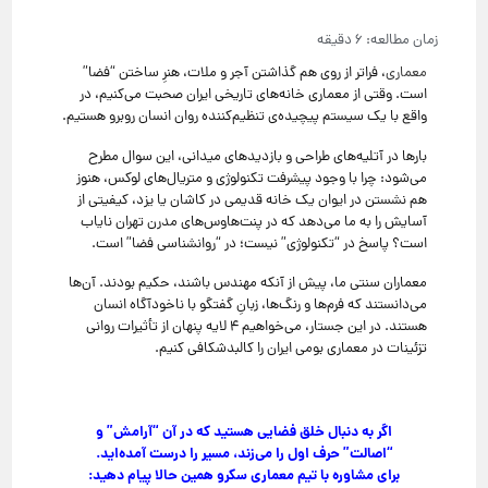
معماری
، فراتر از روی هم گذاشتن آجر و ملات، هنرِ ساختن “فضا”
است. وقتی از معماری خانه‌های تاریخی ایران صحبت می‌کنیم، در
واقع با یک سیستم پیچیده‌ی تنظیم‌کننده روان انسان روبرو هستیم.
بارها در آتلیه‌های طراحی و بازدیدهای میدانی، این سوال مطرح
می‌شود: چرا با وجود پیشرفت تکنولوژی و متریال‌های لوکس، هنوز
هم نشستن در ایوان یک خانه قدیمی در کاشان یا یزد، کیفیتی از
آسایش را به ما می‌دهد که در پنت‌هاوس‌های مدرن تهران نایاب
است؟ پاسخ در “تکنولوژی” نیست؛ در “روانشناسی فضا” است.
معماران سنتی ما، پیش از آنکه مهندس باشند، حکیم بودند. آن‌ها
می‌دانستند که فرم‌ها و رنگ‌ها، زبانِ گفتگو با ناخودآگاه انسان
هستند. در این جستار، می‌خواهیم ۴ لایه پنهان از تأثیرات روانی
تزئینات در معماری بومی ایران را کالبدشکافی کنیم.
اگر به دنبال خلق فضایی هستید که در آن “آرامش” و
“اصالت” حرف اول را می‌زند، مسیر را درست آمده‌اید.
برای مشاوره با تیم معماری سکرو همین حالا پیام دهید: