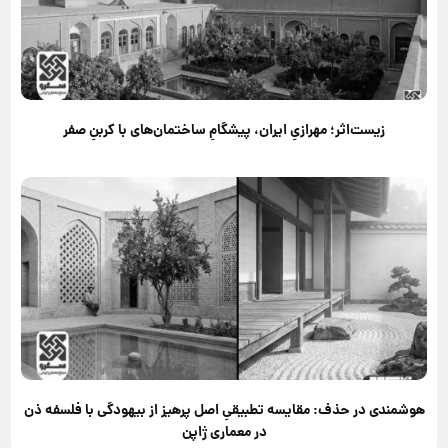
زیست‌اثر؛ مهرازیِ ایران، پیشگامِ ساختمان‌های با کربنِ صفر
هوشمندی در حذف: مقایسه تطبیقیِ اصل پرهیز از بیهودگی با فلسفه ذن
در معماری ژاپن