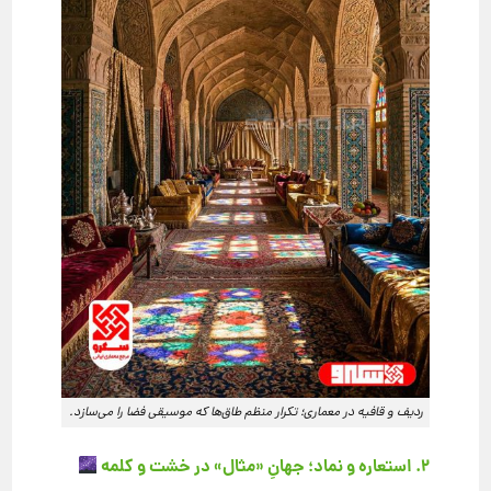
ردیف و قافیه در معماری؛ تکرار منظم طاق‌ها که موسیقی فضا را می‌سازد.
۲. استعاره و نماد؛ جهانِ «مثال» در خشت و کلمه