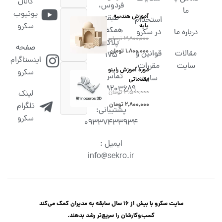
کانال
فردوس،
ما
یوتیوب
آموزش هندسه
طبقه
استخدام
سکرو
پایه
همکف،
درباره ما
در سکرو
۳,۸۰۰,۰۰۰
تومان
پلاک
صفحه
۱,۸۰۰,۰۰۰
تومان
مقالات
قوانین و
۱۷۵
اینستاگرام
سایت
مقررات
دوره آموزش راینو
سکرو
تماس :
سایت
مقدماتی
02538203689
۳,۵۰۰,۰۰۰
تومان
لینک
۲,۸۰۰,۰۰۰
تومان
تلگرام
پشتیبانی:
سکرو
09337433934
ایمیل :
info@sekro.ir
سایت سکرو با بیش از 16 سال سابقه به مدیران کمک می‌کند
کسب‌و‌کارشان را سریع‌تر رشد بدهند.