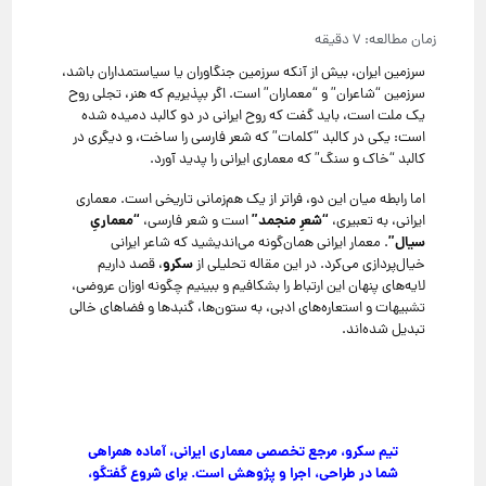
سرزمین ایران، بیش از آنکه سرزمین جنگاوران یا سیاستمداران باشد،
سرزمین “شاعران” و “معماران” است. اگر بپذیریم که هنر، تجلی روح
یک ملت است، باید گفت که روح ایرانی در دو کالبد دمیده شده
است: یکی در کالبد “کلمات” که شعر فارسی را ساخت، و دیگری در
کالبد “خاک و سنگ” که معماری ایرانی را پدید آورد.
اما رابطه میان این دو، فراتر از یک هم‌زمانی تاریخی است. معماری
“شعرِ منجمد”
“معماریِ
ایرانی، به تعبیری،
است و شعر فارسی،
سیال”
. معمار ایرانی همان‌گونه می‌اندیشید که شاعر ایرانی
سکرو
خیال‌پردازی می‌کرد. در این مقاله تحلیلی از
، قصد داریم
لایه‌های پنهان این ارتباط را بشکافیم و ببینیم چگونه اوزان عروضی،
تشبیهات و استعاره‌های ادبی، به ستون‌ها، گنبدها و فضاهای خالی
تبدیل شده‌اند.
تیم سکرو، مرجع تخصصی معماری ایرانی، آماده همراهی
شما در طراحی، اجرا و پژوهش است. برای شروع گفتگو،