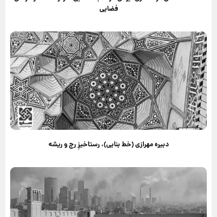
فضایی
دبیره مهرازی (خط بنایی)، رستاخیزِ رج و ریشه