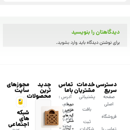
دیدگاهتان را بنویسید
برای نوشتن دیدگاه باید
وارد بشوید
.
دسترسی
خدمات
تماس
جدید
مجوزهای
سریع
مشتریان
باما
ترین
سایت
محصولات
صفحه
پشتیبانی
آدرس :
اصلی
قم،
دوره
بافت
طراحی
خیابان
شبکه
گره های
فروشگاه
های
امام رضا،
شش
ثبت
اجتماعی
مجتمع
تماس با
شکایات
۰
تومان