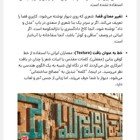
استفاده نشده است.
تغییر معنای فضا:
شعری که روی دیوار نوشته می‌شود، کاربریِ فضا را
تعریف می‌کند. اگر بر سردرِ یک بنا شعری از سعدی در بابِ “عدل و
داد” نوشته شود، آنجا کاخ دادگستری یا دارالحکومه است. اگر
ابیاتی در وصف “ساقی و کوثر” باشد، آنجا سقاخانه یا آب‌انبار
است.
خط به عنوان بافت (Texture):
معماران ایرانی با استفاده از خط
کوفی بنایی (معقلی)، کلمات مقدس یا ابیات شعر را چنان در بافت
آجرکاری حل می‌کردند که در نگاه اول شبیه به یک الگوی هندسی به
نظر می‌رسید. در اینجا، “کلمه” تبدیل به “مصالح ساختمانی”
می‌شود. دیوار با شما حرف می‌زند، اما زبانی از جنس آجر و لعاب
دارد.