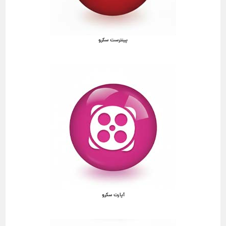
پینترست سکرو
آپارت سکرو