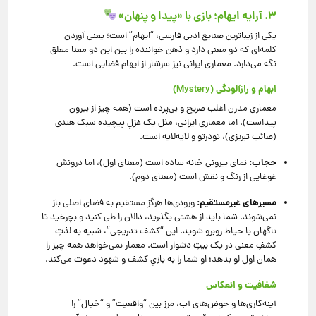
۳. آرایه ایهام؛ بازی با «پیدا و پنهان»
یکی از زیباترین صنایع ادبی فارسی، “ایهام” است؛ یعنی آوردن
کلمه‌ای که دو معنی دارد و ذهن خواننده را بین این دو معنا معلق
نگه می‌دارد. معماری ایرانی نیز سرشار از ایهام فضایی است.
ابهام و رازآلودگی (Mystery)
معماری مدرن اغلب صریح و بی‌پرده است (همه چیز از بیرون
پیداست). اما معماری ایرانی، مثل یک غزلِ پیچیده سبک هندی
(صائب تبریزی)، تودرتو و لایه‌لایه است.
حجاب:
نمای بیرونی خانه ساده است (معنای اول)، اما درونش
غوغایی از رنگ و نقش است (معنای دوم).
مسیرهای غیرمستقیم:
ورودی‌ها هرگز مستقیم به فضای اصلی باز
نمی‌شوند. شما باید از هشتی بگذرید، دالان را طی کنید و بچرخید تا
ناگهان با حیاط روبرو شوید. این “کشف تدریجی”، شبیه به لذتِ
کشفِ معنی در یک بیتِ دشوار است. معمار نمی‌خواهد همه چیز را
همان اول لو بدهد؛ او شما را به بازیِ کشف و شهود دعوت می‌کند.
شفافیت و انعکاس
آینه‌کاری‌ها و حوض‌های آب، مرز بین “واقعیت” و “خیال” را