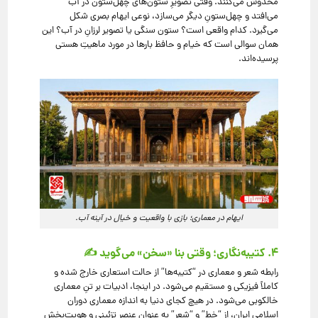
مخدوش می‌کنند. وقتی تصویرِ ستون‌های چهل‌ستون در آب
می‌افتد و چهل‌ستونِ دیگر می‌سازد، نوعی ایهام بصری شکل
می‌گیرد. کدام واقعی است؟ ستون سنگی یا تصویر لرزانِ در آب؟ این
همان سوالی است که خیام و حافظ بارها در مورد ماهیتِ هستی
پرسیده‌اند.
ایهام در معماری؛ بازی با واقعیت و خیال در آینه آب.
۴. کتیبه‌نگاری؛ وقتی بنا «سخن» می‌گوید ✍️
رابطه شعر و معماری در “کتیبه‌ها” از حالت استعاری خارج شده و
کاملاً فیزیکی و مستقیم می‌شود. در اینجا، ادبیات بر تنِ معماری
خالکوبی می‌شود. در هیچ کجای دنیا به اندازه معماری دوران
اسلامی ایران، از “خط” و “شعر” به عنوان عنصر تزئینی و هویت‌بخش