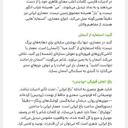
در ادبیات فارسی، کلمات اغلب معنای ظاهری خود را از دست
می‌دهند و به نماد تبدیل می‌شوند. “می” همیشه شراب انگور
نیست، و “یار” همیشه معشوق زمینی نیست. معماری ایرانی نیز
دقیقاً همین‌گونه عمل می‌کند. اجزای معماری، “استعاره”هایی
هستند از مفاهیم والاتر.
گنبد؛ استعاره از آسمان
گنبد در معماری، تنها یک پوشش سازه‌ای برای دهانه‌های بزرگ
نیست؛ بلکه استعاره‌ای از “گنبد مینا” (آسمان) است. معمار با
کاشی‌کاری‌های فیروزه‌ای و نقوش ستاره‌ای (شمسه) زیر گنبد، تلاش
می‌کند آسمان را به زمین بیاورد. شاعر می‌گوید:
“آسمان بار امانت
نتوانست کشید”
و معمار، بارِ این امانت را بر دوشِ جرزهایِ ستبر
می‌گذارد تا گنبدی به سبک‌بالی آسمان بسازد.
باغ؛ تجلی فیزیکی «پردیس»
شاید هیچ عنصری به اندازه “باغ ایرانی”، تحت تأثیر ادبیات نباشد.
توصیفاتی که فردوسی، سعدی و حافظ از بهشت (پردیس) کرده‌اند
—جوی‌های روان، درختان سایه‌گستر، کوشک‌های زرنگار—دقیقاً
دستورالعملِ ساختِ باغ ایرانی است. معمار ایرانی با ساختن
“چهارباغ”، عملاً دارد شعر را می‌سازد. او کلماتِ شاعر را که در وصفِ
جویبار و سرو و گل گفته شده، به واقعیتِ ملموس تبدیل می‌کند.
باغ ایرانی، شعری است که می‌توان در آن قدم زد، بویید و لمس کرد.