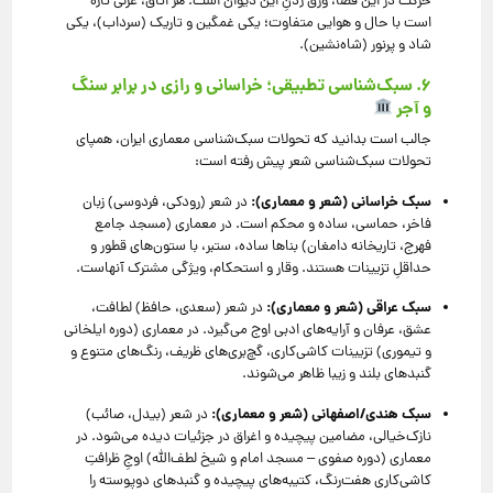
حرکت در این فضا، ورق زدنِ این دیوان است. هر اتاق، غزلی تازه
است با حال و هوایی متفاوت؛ یکی غمگین و تاریک (سرداب)، یکی
شاد و پرنور (شاه‌نشین).
۶. سبک‌شناسی تطبیقی؛ خراسانی و رازی در برابر سنگ
و آجر
جالب است بدانید که تحولات سبک‌شناسی معماری ایران، همپای
تحولات سبک‌شناسی شعر پیش رفته است:
سبک خراسانی (شعر و معماری):
در شعر (رودکی، فردوسی) زبان
فاخر، حماسی، ساده و محکم است. در معماری (مسجد جامع
فهرج، تاریخانه دامغان) بناها ساده، ستبر، با ستون‌های قطور و
حداقلِ تزیینات هستند. وقار و استحکام، ویژگی مشترک آنهاست.
سبک عراقی (شعر و معماری):
در شعر (سعدی، حافظ) لطافت،
عشق، عرفان و آرایه‌های ادبی اوج می‌گیرد. در معماری (دوره ایلخانی
و تیموری) تزیینات کاشی‌کاری، گچ‌بری‌های ظریف، رنگ‌های متنوع و
گنبدهای بلند و زیبا ظاهر می‌شوند.
سبک هندی/اصفهانی (شعر و معماری):
در شعر (بیدل، صائب)
نازک‌خیالی، مضامین پیچیده و اغراق در جزئیات دیده می‌شود. در
معماری (دوره صفوی – مسجد امام و شیخ لطف‌الله) اوجِ ظرافتِ
کاشی‌کاری هفت‌رنگ، کتیبه‌های پیچیده و گنبدهای دوپوسته را