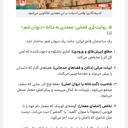
کتیبه‌نگاری؛ وقتی ادبیات بر تنِ معماری خالکوبی می‌شود.
۵. روایت‌گری فضایی؛ معماری به مثابه «دیوان شعر»
یک ساختمان فاخر ایرانی، مانند یک دیوان شعر ساختار دارد:
مطلع (پیش‌طاق و ورودی):
آغازی باشکوه و دعوت‌کننده که لحنِ
کلِ اثر را مشخص می‌کند.
ابیات میانی (دالان و فضاهای خدماتی):
فضاهای گذار که داستان
را پیش می‌برند و مقدمه‌چینی می‌کنند.
شاه‌بیت (گنبدخانه یا ایوان اصلی):
نقطه اوجِ اثر. جایی که سقف
مرتفع می‌شود، تزیینات به کمال می‌رسند و پیام اصلیِ معمار منتقل
می‌شود.
تخلص (امضای معمار):
گوشه‌ای کوچک که معمار نام خود را با
فروتنی (معمولاً با عنوان “العبد” یا “الحقیر”) ثبت می‌کند، درست
مثل شاعری که نامش را در بیت آخر می‌آورد.