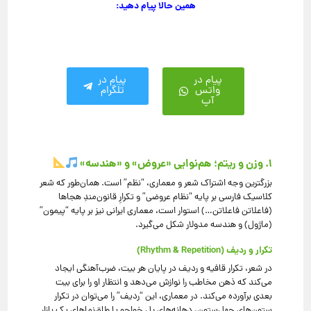
همین حالا پیام دهید:
پیام در
پیام در
واتس
تلگرام
آپ
۱. وزن و ریتم؛ هم‌نوایی «عروض» و «هندسه»
بزرگترین وجه اشتراک شعر و معماری، “نظم” است. همان‌طور که شعر
کلاسیک فارسی بر پایه “نظام عروضی” و تکرارِ قانون‌مندِ هجاها
(فاعلاتن فاعلاتن…) استوار است، معماری ایرانی نیز بر پایه “پیمون”
(ماژول) و هندسه مدولار شکل می‌گیرد.
تکرار و ردیف (Rhythm & Repetition)
در شعر، تکرار قافیه و ردیف در پایان هر بیت، ضرب‌آهنگی ایجاد
می‌کند که ذهن مخاطب را نوازش می‌دهد و انتظار او را برای بیت
بعدی برآورده می‌کند. در معماری، این “ردیف” را می‌توان در تکرار
ستون‌های چهل‌ستون، دهانه‌های پل خواجو یا طاق‌نماهای یک بازار