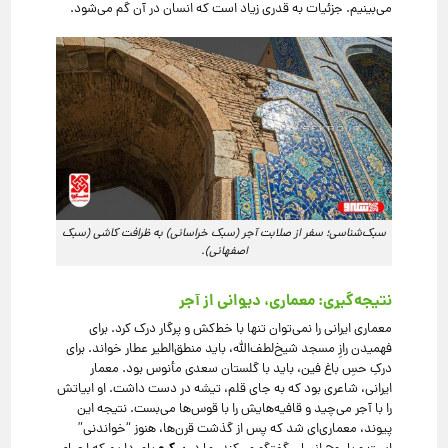
می‌بینیم. جزئیات به قدری زیاد است که انسان در آن گم می‌شود.
سبک‌شناسی؛ سفر از صلابت آجر (سبک خراسانی) به ظرافت کاشی (سبک
اصفهانی).
نتیجه‌گیری: معماری، دیوانی از آجر
معماری ایرانی را نمی‌توان تنها با خط‌کش و پرگار درک کرد. برای
فهمیدن رازِ مسجد شیخ‌لطف‌الله، باید منطق‌الطیر عطار خواند. برای
درکِ حسِ باغ فین، باید با گلستان سعدی مأنوس بود. معمار
ایرانی، شاعری بود که به جای قلم، تیشه در دست داشت. او ابیاتش
را با آجر می‌چید و قافیه‌هایش را با قوس‌ها می‌بست. نتیجه این
پیوند، معماری‌ای شد که پس از گذشت قرن‌ها، هنوز “خواندنی”