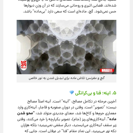
شده‌اند، فضایی اثیری و روحانی می‌سازند که در آن وزنِ دیوارها
حس نمی‌شود. گچ، ماده‌ای است که سعی دارد “بی‌ماده” باشد.
گچ و مقرنس؛ تلاش ماده برای تبدیل شدن به نور خالص
۵. آینه؛ فنا و بی‌کرانگی
آخرین مرحله در تکامل مصالح، “آینه” است. آینه اصلاً مصالح
نیست؛ “تصویر” است. وقتی در دوران صفویه و قاجار، آینه‌کاری وارد
“محو شدن
معماری حرم‌ها و کاخ‌ها شد، معنای جدیدی متولد شد:
ماده”
. آینه‌کاری‌های ریز (جام)، تصویر یکپارچه را خرد می‌کنند. وقتی
زیر سقف آینه‌کاری می‌ایستید، دیگر سقفی نمی‌بینید؛ بلکه هزاران
تکه نور می‌بینید. این نمادِ مقام “فنا” در عرفان است. جایی که