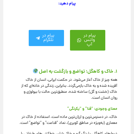
پیام دهید:
پیام در
پیام در
واتس
تلگرام
آپ
۱. خاک و کاهگل؛ تواضع و بازگشت به اصل
همه چیز از خاک آغاز می‌شود. در حکمت ایرانی، انسان از خاک
آفریده شده و به خاک بازمی‌گردد. بنابراین، زندگی در خانه‌ای که از
خاک (خشت و گل) ساخته شده، منطبق‌ترین حالت با بیولوژی و
روان انسان است.
معنای وجودی: “فنا” و “یکرنگی”
خاک، در دسترس‌ترین و ارزان‌ترین ماده است. استفاده از خاک در
معماری (به‌ویژه در مناطق کویری)، نماد “قناعت” و “تواضع” است.
دیوارهای کاهگلی با رنگ گرم و خاکی‌شان، خط‌کشی‌های طبقاتی را