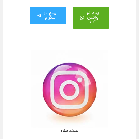
پیام در
پیام در
واتس
تلگرام
آپ
سکرو
اینستاگرام