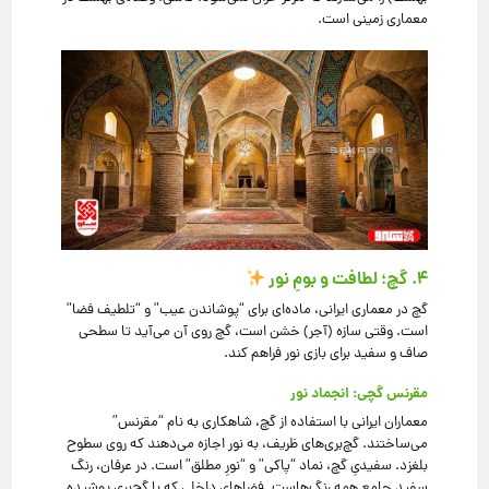
معماری زمینی است.
۴. گچ؛ لطافت و بومِ نور
گچ در معماری ایرانی، ماده‌ای برای “پوشاندن عیب” و “تلطیف فضا”
است. وقتی سازه (آجر) خشن است، گچ روی آن می‌آید تا سطحی
صاف و سفید برای بازی نور فراهم کند.
مقرنس گچی: انجماد نور
معماران ایرانی با استفاده از گچ، شاهکاری به نام “مقرنس”
می‌ساختند. گچ‌بری‌های ظریف، به نور اجازه می‌دهند که روی سطوح
بلغزد. سفیدیِ گچ، نماد “پاکی” و “نورِ مطلق” است. در عرفان، رنگ
سفید جامعِ همه رنگ‌هاست. فضاهای داخلی که با گچ‌بری پوشیده