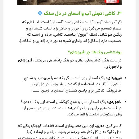
۳. کاشی؛ تجلی آب و آسمان در دل سنگ
اگر آجر نماد “زمین” است، کاشی نماد “آسمان” است. لحظه‌ای که
معمار تصمیم می‌گیرد روی آجرِ زبر و خاکی را با لعابِ شیشه‌ای و
رنگین بپوشاند، لحظه “عروج” بناست. کاشی، ماده‌ای است که
جسمیت دارد (سفال) اما رفتاری شبیه به نور دارد (لعابی و شفاف).
روانشناسی رنگ‌ها: چرا فیروزه‌ای؟
فیروزه‌ای
در پالت رنگی کاشی‌های ایرانی، دو رنگ پادشاهی می‌کنند:
لاجوردی
و
.
فیروزه‌ای:
رنگِ آسمانِ روز است. رنگی که غم را می‌زداید و شادیِ
معنوی می‌آفریند. استفاده از گنبدهای فیروزه‌ای در دل کویرِ
خاکی‌رنگ، تلاشی برای پایین کشیدن آسمان به زمین است.
لاجوردی:
رنگِ آسمانِ شب و عمقِ کهکشان است. این رنگ معمولاً
در قسمت‌های پایین‌تر یا در کتیبه‌ها استفاده می‌شود و حسی از
وقار، سکوت و ابدیت را القا می‌کند.
کاشی‌کاری معرق، اوجِ این معناپردازی است. قطعات کوچکِ رنگی که
مثل گلبرگ‌های گل کنار هم چیده می‌شوند، باغی جاودانه (باغ
بهشت) را می‌سازند که هرگز خزان نمی‌شود. کاشی، وعده‌ی بهشت در