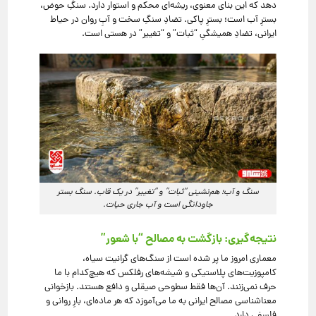
دهد که این بنای معنوی، ریشه‌ای محکم و استوار دارد. سنگِ حوض،
بسترِ آب است؛ بسترِ پاکی. تضادِ سنگِ سخت و آبِ روان در حیاط
ایرانی، تضادِ همیشگیِ “ثبات” و “تغییر” در هستی است.
سنگ و آب؛ هم‌نشینی “ثبات” و “تغییر” در یک قاب. سنگ بستر
جاودانگی است و آب جاری حیات.
نتیجه‌گیری: بازگشت به مصالح “با شعور”
معماری امروز ما پر شده است از سنگ‌های گرانیت سیاه،
کامپوزیت‌های پلاستیکی و شیشه‌های رفلکس که هیچ‌کدام با ما
حرف نمی‌زنند. آن‌ها فقط سطوحی صیقلی و دافع هستند. بازخوانی
معناشناسی مصالح ایرانی به ما می‌آموزد که هر ماده‌ای، بارِ روانی و
فلسفی دارد.