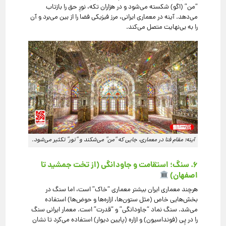
“من” (اگو) شکسته می‌شود و در هزاران تکه، نورِ حق را بازتاب
می‌دهد. آینه در معماری ایرانی، مرز فیزیکی فضا را از بین می‌برد و آن
را به بی‌نهایت متصل می‌کند.
آینه؛ مقام فنا در معماری، جایی که “من” می‌شکند و “نور” تکثیر می‌شود.
۶. سنگ؛ استقامت و جاودانگی (از تخت جمشید تا
اصفهان)
هرچند معماری ایران بیشتر معماری “خاک” است، اما سنگ در
بخش‌هایی خاص (مثل ستون‌ها، ازاره‌ها و حوض‌ها) استفاده
می‌شد. سنگ نماد “جاودانگی” و “قدرت” است. معمار ایرانی سنگ
را در پِی (فونداسیون) و ازاره (پایین دیوار) استفاده می‌کرد تا نشان