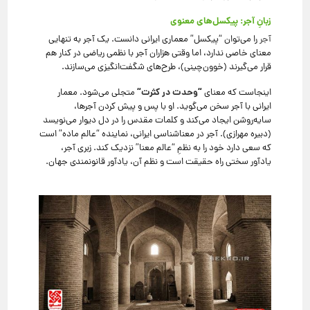
زبانِ آجر: پیکسل‌های معنوی
آجر
را می‌توان “پیکسل” معماری ایرانی دانست. یک آجر به تنهایی
معنای خاصی ندارد، اما وقتی هزاران آجر با نظمی ریاضی در کنار هم
قرار می‌گیرند (خوون‌چینی)، طرح‌های شگفت‌انگیزی می‌سازند.
“
وحدت در کثرت
“
اینجاست که معنای
متجلی می‌شود. معمار
ایرانی با آجر سخن می‌گوید. او با پس و پیش کردن آجرها،
سایه‌روشن ایجاد می‌کند و کلمات مقدس را در دل دیوار می‌نویسد
(دبیره مهرازی). آجر در معناشناسی ایرانی، نماینده “عالم ماده” است
که سعی دارد خود را به نظمِ “عالم معنا” نزدیک کند. زبری آجر،
یادآور سختی راه حقیقت است و نظم آن، یادآور قانونمندی جهان.