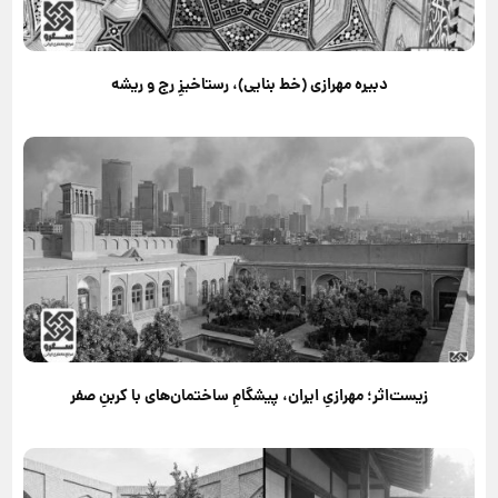
دبیره مهرازی (خط بنایی)، رستاخیزِ رج و ریشه
زیست‌اثر؛ مهرازیِ ایران، پیشگامِ ساختمان‌های با کربنِ صفر