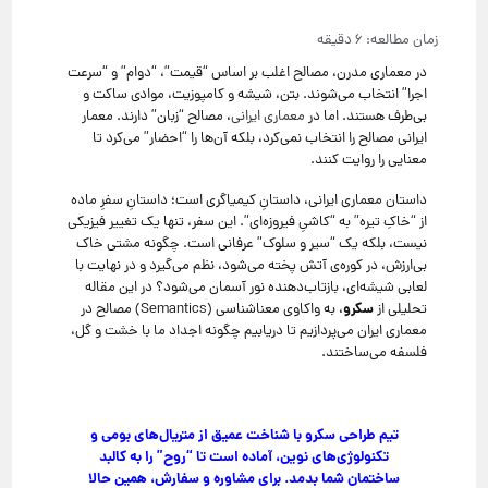
در معماری مدرن، مصالح اغلب بر اساس “قیمت”، “دوام” و “سرعت
اجرا” انتخاب می‌شوند. بتن، شیشه و کامپوزیت، موادی ساکت و
بی‌طرف هستند. اما در
معماری ایرانی
، مصالح “زبان” دارند. معمار
ایرانی مصالح را انتخاب نمی‌کرد، بلکه آن‌ها را “احضار” می‌کرد تا
معنایی را روایت کنند.
داستان معماری ایرانی، داستانِ کیمیاگری است؛ داستانِ سفرِ ماده
از “خاکِ تیره” به “کاشیِ فیروزه‌ای”. این سفر، تنها یک تغییر فیزیکی
نیست، بلکه یک “سیر و سلوک” عرفانی است. چگونه مشتی خاک
بی‌ارزش، در کوره‌ی آتش پخته می‌شود، نظم می‌گیرد و در نهایت با
لعابی شیشه‌ای، بازتاب‌دهنده نور آسمان می‌شود؟ در این مقاله
سکرو
تحلیلی از
، به واکاوی معناشناسی (Semantics) مصالح در
معماری ایران می‌پردازیم تا دریابیم چگونه اجداد ما با خشت و گل،
فلسفه می‌ساختند.
تیم طراحی سکرو با شناخت عمیق از متریال‌های بومی و
تکنولوژی‌های نوین، آماده است تا “روح” را به کالبد
ساختمان شما بدمد. برای مشاوره و سفارش، همین حالا