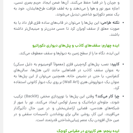
و جریان را در فضا حفظ می‌کنند. آن‌ها ضمن ایجاد حریم بصری نسبی،
اجازه عبور نور و هوا را می‌دهند و به لطف ظرافت طرح‌هایشان، خود به
یک عنصر دکوراتیو شاخص تبدیل می‌شوند.
نکته طراحی
:
این پنل‌ها را می‌توان در قاب‌های ساده فلزی قرار داد یا به
صورت معلق از سقف آویزان کرد تا حسی مدرن‌تر و مینیمال‌تر داشته
باشند.
ایده چهارم: سقف‌های کاذب و پنل‌های دیواری دکوراتیو
این ایده، نگاه ما را از سطح زمین به دیوارها و سقف معطوف می‌کند.
کاربرد
:
نصب پنل‌های گره‌چینی فلزی (معمولاً آلومینیوم به دلیل سبکی)
به عنوان سقف کاذب در فضاهایی مانند لابی هتل‌ها، سالن‌های
کنفرانس، یا حتی در نشیمن خانه. همچنین می‌توان از این پنل‌ها به
عنوان یک دیوارپوش هنری (Wall Art) بر روی یک دیوار کانونی استفاده
کرد.
چرا کار می‌کند؟
وقتی این پنل‌ها با نورپردازی مخفی (Backlit) ترکیب
شوند، جلوه‌ای دراماتیک و بسیار لوکس ایجاد می‌کنند. نور با عبور از
شبکه‌های هندسی، فضایی آرامش‌بخش و در عین حال تأثیرگذار
می‌آفریند. این کار، روشی عالی برای پوشاندن تأسیسات سقفی و در
عین حال افزودن یک عنصر زیبایی‌شناختی قدرتمند است.
ایده پنجم: هنر کاربردی در مقیاس کوچک