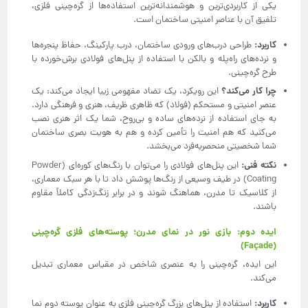
یکی از کاربردی‌ترین و هوشمندانه‌ترین استفاده‌ها از گره‌چینی فلزی،
تلفیق آن با عناصر امنیتی ساختمان است.
کاربرد
:
طراحی درب‌های ورودی ساختمان، درب پارکینگ، حفاظ پنجره‌ها
و نرده‌های راه‌پله و بالکن با استفاده از پنل‌های فولادی برش‌خورده با
طرح گره‌چینی.
چرا کار می‌کند؟
این رویکرد، یک تضاد مفهومی زیبا ایجاد می‌کند: یک
عنصر امنیتی و مستحکم (فولاد) که ظاهری ظریف، هنری و فرهنگی دارد.
به جای استفاده از نرده‌های ساده و بی‌روح، شما یک اثر هنری نصب
می‌کنید که هم امنیت را تأمین کرده و هم به هویت بصری ساختمان
شما شخصیتی منحصربه‌فرد می‌بخشد.
نکته فنی
:
این پنل‌های فولادی را می‌توان با رنگ‌های کوره‌ای (Powder
Coating) در طیف وسیعی از رنگ‌ها پوشش داد تا با هر سبک معماری،
از کلاسیک تا مدرن، هماهنگ شوند و در برابر زنگ‌زدگی کاملاً مقاوم
باشند.
ایده دوم: بازی نور در نمای مدرن؛ پوسته‌های فلزی گره‌چینی
(Façade)
این ایده، گره‌چینی را به عنصری شاخص در مقیاس معماری تبدیل
می‌کند.
کاربرد
:
استفاده از پنل‌های بزرگ گره‌چینی فلزی به عنوان پوسته دوم نما