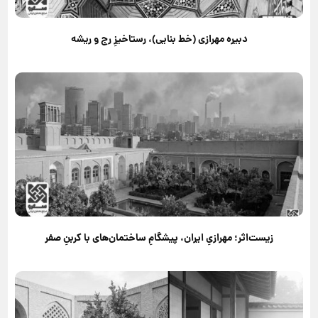
دبیره مهرازی (خط بنایی)، رستاخیزِ رج و ریشه
زیست‌اثر؛ مهرازیِ ایران، پیشگامِ ساختمان‌های با کربنِ صفر