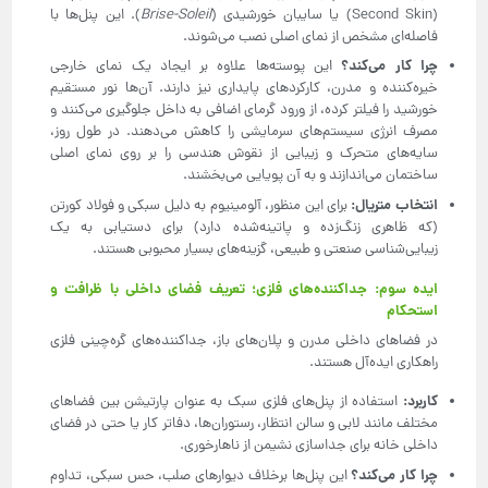
(Second Skin) یا سایبان خورشیدی (
Brise-Soleil
). این پنل‌ها با
فاصله‌ای مشخص از نمای اصلی نصب می‌شوند.
چرا کار می‌کند؟
این پوسته‌ها علاوه بر ایجاد یک نمای خارجی
خیره‌کننده و مدرن، کارکردهای پایداری نیز دارند. آن‌ها نور مستقیم
خورشید را فیلتر کرده، از ورود گرمای اضافی به داخل جلوگیری می‌کنند و
مصرف انرژی سیستم‌های سرمایشی را کاهش می‌دهند. در طول روز،
سایه‌های متحرک و زیبایی از نقوش هندسی را بر روی نمای اصلی
ساختمان می‌اندازند و به آن پویایی می‌بخشند.
انتخاب متریال
:
برای این منظور، آلومینیوم به دلیل سبکی و فولاد کورتن
(که ظاهری زنگ‌زده و پاتینه‌شده دارد) برای دستیابی به یک
زیبایی‌شناسی صنعتی و طبیعی، گزینه‌های بسیار محبوبی هستند.
ایده سوم: جداکننده‌های فلزی؛ تعریف فضای داخلی با ظرافت و
استحکام
در فضاهای داخلی مدرن و پلان‌های باز، جداکننده‌های گره‌چینی فلزی
راهکاری ایده‌آل هستند.
کاربرد
:
استفاده از پنل‌های فلزی سبک به عنوان پارتیشن بین فضاهای
مختلف مانند لابی و سالن انتظار، رستوران‌ها، دفاتر کار یا حتی در فضای
داخلی خانه برای جداسازی نشیمن از ناهارخوری.
چرا کار می‌کند؟
این پنل‌ها برخلاف دیوارهای صلب، حس سبکی، تداوم