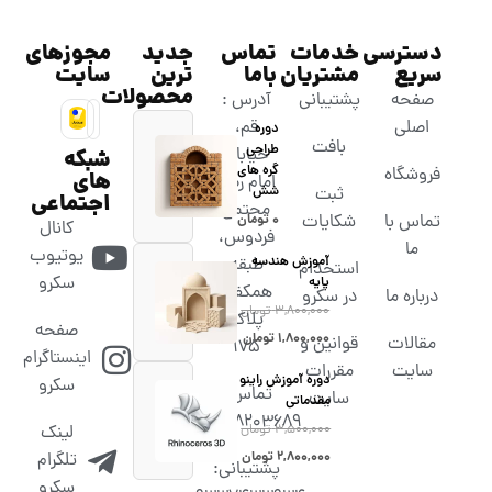
دسترسی
خدمات
تماس
جدید
مجوزهای
سریع
مشتریان
باما
ترین
سایت
محصولات
صفحه
پشتیبانی
آدرس :
اصلی
قم،
دوره
بافت
طراحی
خیابان
شبکه
گره های
فروشگاه
های
امام رضا،
شش
ثبت
اجتماعی
مجتمع
تماس با
شکایات
۰
تومان
کانال
فردوس،
ما
یوتیوب
آموزش هندسه
طبقه
استخدام
سکرو
پایه
همکف،
درباره ما
در سکرو
۳,۸۰۰,۰۰۰
تومان
پلاک
صفحه
۱,۸۰۰,۰۰۰
تومان
مقالات
قوانین و
۱۷۵
اینستاگرام
سایت
مقررات
دوره آموزش راینو
سکرو
تماس :
سایت
مقدماتی
02538203689
۳,۵۰۰,۰۰۰
تومان
لینک
۲,۸۰۰,۰۰۰
تومان
تلگرام
پشتیبانی:
سکرو