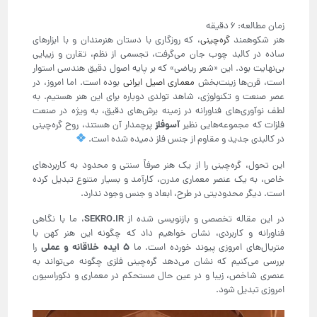
هنر شکوهمند
گره‌چینی
، که روزگاری با دستان هنرمندان و با ابزارهای
ساده در کالبد چوب جان می‌گرفت، تجسمی از نظم، تقارن و زیبایی
بی‌نهایت بود. این «شعر ریاضی» که بر پایه اصول دقیق هندسی استوار
است، قرن‌ها زینت‌بخش
معماری اصیل ایرانی
بوده است. اما امروز، در
عصر صنعت و تکنولوژی، شاهد تولدی دوباره برای این هنر هستیم. به
لطف نوآوری‌های فناورانه در زمینه برش‌های دقیق، به ویژه در صنعت
آسوفلز
فلزات که مجموعه‌هایی نظیر
پرچمدار آن هستند، روح گره‌چینی
در کالبدی جدید و مقاوم از جنس فلز دمیده شده است.
این تحول، گره‌چینی را از یک هنر صرفاً سنتی و محدود به کاربردهای
خاص، به یک عنصر معماری مدرن، کارآمد و بسیار متنوع تبدیل کرده
است. دیگر محدودیتی در طرح، ابعاد و جنس وجود ندارد.
SEKRO.IR
در این مقاله تخصصی و بازنویسی شده از
، ما با نگاهی
فناورانه و کاربردی، نشان خواهیم داد که چگونه این هنر کهن با
5
ایده خلاقانه و عملی
متریال‌های امروزی پیوند خورده است. ما
را
بررسی می‌کنیم که نشان می‌دهد گره‌چینی فلزی چگونه می‌تواند به
عنصری شاخص، زیبا و در عین حال مستحکم در معماری و دکوراسیون
امروزی تبدیل شود.