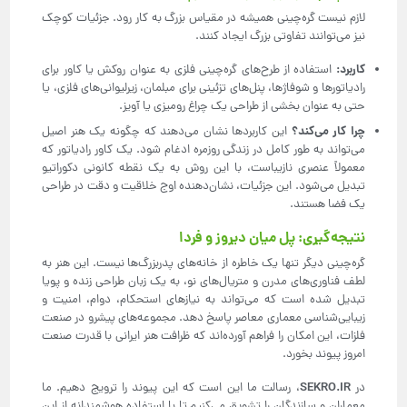
لازم نیست گره‌چینی همیشه در مقیاس بزرگ به کار رود. جزئیات کوچک
نیز می‌توانند تفاوتی بزرگ ایجاد کنند.
کاربرد
:
استفاده از طرح‌های گره‌چینی فلزی به عنوان روکش یا کاور برای
رادیاتورها و شوفاژها، پنل‌های تزئینی برای مبلمان، زیرلیوانی‌های فلزی، یا
حتی به عنوان بخشی از طراحی یک چراغ رومیزی یا آویز.
چرا کار می‌کند؟
این کاربردها نشان می‌دهند که چگونه یک هنر اصیل
می‌تواند به طور کامل در زندگی روزمره ادغام شود. یک کاور رادیاتور که
معمولاً عنصری نازیباست، با این روش به یک نقطه کانونی دکوراتیو
تبدیل می‌شود. این جزئیات، نشان‌دهنده اوج خلاقیت و دقت در طراحی
یک فضا هستند.
نتیجه‌گیری: پل میان دیروز و فردا
گره‌چینی دیگر تنها یک خاطره از خانه‌های پدربزرگ‌ها نیست. این هنر به
لطف فناوری‌های مدرن و متریال‌های نو، به یک زبان طراحی زنده و پویا
تبدیل شده است که می‌تواند به نیازهای استحکام، دوام، امنیت و
زیبایی‌شناسی معماری معاصر پاسخ دهد. مجموعه‌های پیشرو در صنعت
فلزات، این امکان را فراهم آورده‌اند که ظرافت هنر ایرانی با قدرت صنعت
امروز پیوند بخورد.
SEKRO.IR
در
، رسالت ما این است که این پیوند را ترویج دهیم. ما
معماران و سازندگان را تشویق می‌کنیم تا با استفاده هوشمندانه از این