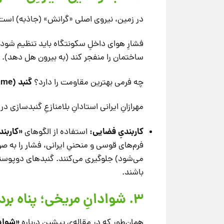
در زمین، نیروی اصلی «گرانش» (جاذبه) است 
فشارِ هوای داخلِ سکونتگاه باید تنظیم شود (
ساختمان را منفجر کند (به بیرون هل دهد).
گنبد (Dome).
چه فرمی بهترین مقاومت را دارد؟
مهرازانِ ایرانی استادانِ بلامنازعِ گنبدسازی د
کاربندیِ فضایی:
«کاربند
استفاده از الگوهای
فرم‌های قوسی و منحنیِ ایرانی، فشار را به ص
می‌شود) جلوگیری می‌کنند. گنبدهای دوپوسته (
باشند.
۳. شوادانِ مریخی؛ پناه بردن به دلِ خاک
«شواد
همان‌طور که در مقاله‌ی پیشین درباره