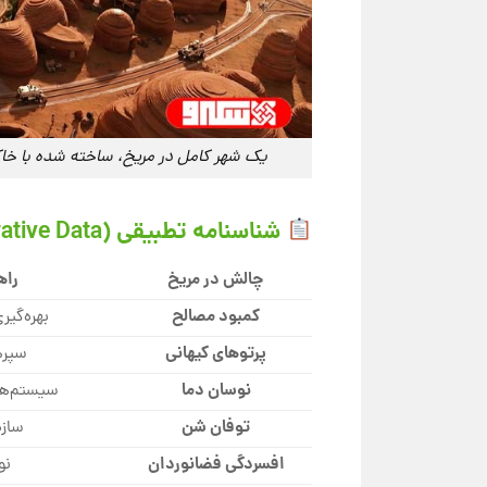
یک شهر کامل در مریخ، ساخته شده با خاک 
شناسنامه تطبیقی (Comparative Data)
چالش در مریخ
راهکا
کمبود مصالح
بهره‌گیری 
پرتوهای کیهانی
سپره
نوسان دما
سیستم‌های 
توفان شن
سازه
افسردگی فضانوردان
نو