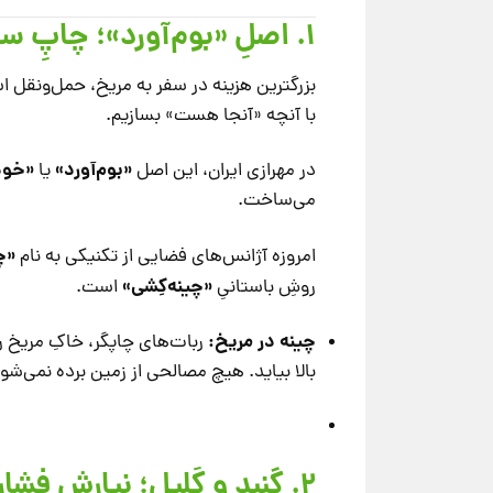
۱. اصلِ «بوم‌آورد»؛ چاپِ سه بُعدی با «چینه»
بزرگترین هزینه در سفر به مریخ، حمل‌ونقل اس
با آنچه «آنجا هست» بسازیم.
«بوم‌آورد»
«خود
در مهرازی ایران، این اصل
یا
می‌ساخت.
«چ
امروزه آژانس‌های فضایی از تکنیکی به نام
«چینه‌کِشی»
روشِ باستانیِ
است.
چینه در مریخ:
ربات‌های چاپگر، خاکِ مریخ را 
بالا بیاید. هیچ مصالحی از زمین برده نمی‌شو
۲. گنبد و کَلیل؛ نیارشِ فشار در برابرِ خلاء