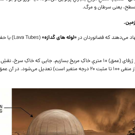
ِ سطح، یعنی سرطان و مرگ.
زمین.
«لوله‎ های گدازه»
اد می‌دهند که فضانوردان در
(Lava Tubes) 
ما می‌توانیم شهرهایی در ژرفای (عمق) ۱۰ متریِ خاکِ مریخ بسازیم. جایی که خاکِ سرخ
بازی می‌کند و نوساناتِ دمایی (که در سطح از منفی ۱۰۰ تا مثبت ۲۰ درجه متغیر است) تعدیل می‌شود