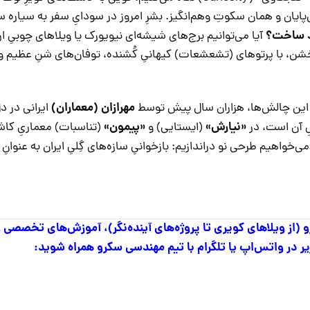
پایان و همان سکوتِ وهم‌انگیز. بشرِ امروز در سودایِ سفر به سیاره 
د ساخت؟
آیا می‌توانیم برج‌های شیشه‌ای نیویورک یا ویلاهای چوبیِ اروپ
ن، با پرتوهای (تشعشعات) کیهانیِ کُشنده، توفان‌های شنِ عظیم و 
مهرازان (معماران)
با این چالش‌ها، هزاران سال پیش توسط
ایرانی در دل
«نیارش»
«پیمون»
(ایستایی) و
(تناسبات) معماریِ کاش
می‌خواهیم طرحی نو دراندازیم: بازخوانیِ سازه‌های گِلیِ ایران به عنوانِ
از ویلاهای کویری تا پروژه‌های آینده‌نگر)، آموزش‌های تخصصی و 
ر در واتس‌اپ یا تلگرام با تیم مهندسی سکرو همراه شوید: