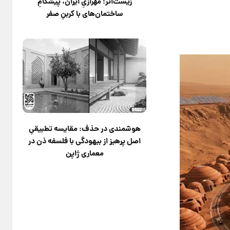
زیست‌اثر؛ مهرازیِ ایران، پیشگامِ
ساختمان‌های با کربنِ صفر
هوشمندی در حذف: مقایسه تطبیقیِ
اصل پرهیز از بیهودگی با فلسفه ذن در
معماری ژاپن