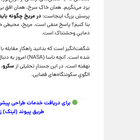
یزد می‌نگریم. همان خاکِ سرخ، همان افقِ بی‌
در مریخ چگونه بای
پرسشِ بزرگ اینجاست:
بنا کنیم؟ پاسخ منفی است. مریخ، محیطی خش
دماییِ وحشتناک است.
شگفت‌انگیز است که بدانید راهکارِ مقابله 
شده است. آنچه ناسا (NASA) امروز به دنبالِ آن است، در
سکرو
نهفته است. در این جستارِ تحلیلی از
، 
الگویِ سکونتگاه‌های فضایی.
برای دریافت خدمات طراحی پیشرو (
طریق پیوند (لینک) زی