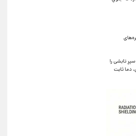
یا حفره‌های
، نقشِ سپرِ تابشی را
. در آن عمق، دما ثابت