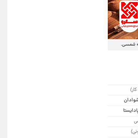
مه شمسی.
کار)
وادان
ادایستا
ی
نی)