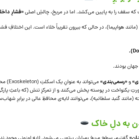
«فشارِ داخل
که سقف را به پایین می‌کشد. اما در مریخ، چالشِ اصلی
مانند هواپیما)، در حالی که بیرون تقریباً خلاء است. این اختلافِ فش
ر جهان بودند.
ی»
«رسمی‌بندی»
و
می‌تواند به عن
ورتِ یکنواخت در پوسته پخش می‌کنند و از تمرکزِ تنش (که باعثِ پارگی
مانند گنبد سلطانیه)، می‌توانند لایه‌ی محافظِ عالی در برابرِ شهاب‌
ان»
گفتیم، سطحِ مریخ بمبارانِ پرتویی می‌شود. لایه اوزونی وجود ندا