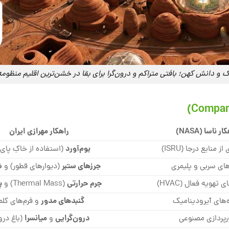
و دانش کهن؛ بافتی متراکم و درون‌گرا برای بقا در خشن‌ترین اقلیم منظو
ر ناسا (NASA)
راهکار مهرازی ایران
بوم‌آورد
از منابع درجا (ISRU)
(استفاده از خاکِ پای 
جرزهای ستبر
ش
ای سربی و پلیمری
(دیوارهای قطور) و
جرم حرارتی
پ
تهویه فعال (HVAC)
(Thermal Mass) و
گنبدهای مدور
‌های آیرودینامیک
و فرم‌های کلم
درون‌گرایی
میانسرا
رپردازی مصنوعی
و
(باغ درو