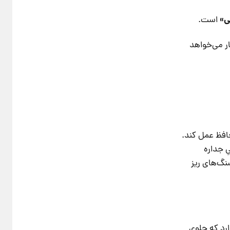
ی»
است.
ار می‌خواهد
وانِ یک اسکلتِ (Exoskeleton) محافظ عمل کند.
ِ جداره
سنگ‌های ریز
رد که جلویِ