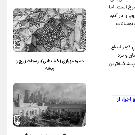
سرخ است. اما
ا را در آنجا
نوساناتِ
ِ کویر ابداع
ان و یزد
دبیره مهرازی (خط بنایی)، رستاخیزِ رج و
 پیشرفته‌ترین
ریشه
اجرا، از