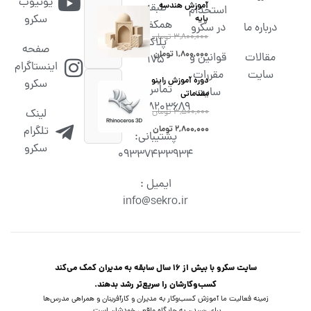
یوتیوب
آموزش هندسه
طبقه
استخدام
سکرو
پایه
همکف،
درباره ما
در سکرو
۳,۸۰۰,۰۰۰
تومان
پلاک
صفحه
۱,۸۰۰,۰۰۰
تومان
مقالات
قوانین و
۱۷۵
اینستاگرام
سایت
مقررات
دوره آموزش راینو
سکرو
تماس :
سایت
مقدماتی
02538203689
۳,۵۰۰,۰۰۰
تومان
لینک
۲,۸۰۰,۰۰۰
تومان
تلگرام
پشتیبانی:
سکرو
09337433934
ایمیل :
info@sekro.ir
سایت سکرو با بیش از 16 سال سابقه به مدیران کمک می‌کند
کسب‌و‌کارشان را سریع‌تر رشد بدهند.
زمینه فعالیت ما آموزش کسب‌وکار به مدیران و کارآفرینان و همراهی مدرس‌ها