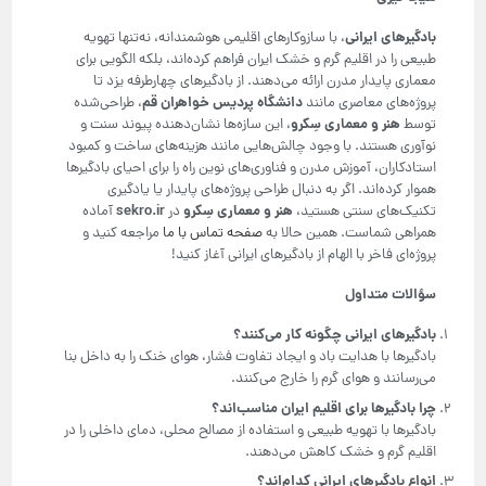
بادگیرهای ایرانی
، با سازوکارهای اقلیمی هوشمندانه، نه‌تنها تهویه
طبیعی را در اقلیم گرم و خشک ایران فراهم کرده‌اند، بلکه الگویی برای
معماری پایدار مدرن ارائه می‌دهند. از بادگیرهای چهارطرفه یزد تا
دانشگاه پردیس خواهران قم
پروژه‌های معاصری مانند
، طراحی‌شده
هنر و معماری سِکرو
توسط
، این سازه‌ها نشان‌دهنده پیوند سنت و
نوآوری هستند. با وجود چالش‌هایی مانند هزینه‌های ساخت و کمبود
استادکاران، آموزش مدرن و فناوری‌های نوین راه را برای احیای بادگیرها
هموار کرده‌اند. اگر به دنبال طراحی پروژه‌های پایدار یا یادگیری
هنر و معماری سِکرو
sekro.ir
تکنیک‌های سنتی هستید،
در
آماده
همراهی شماست. همین حالا به
صفحه تماس با ما
مراجعه کنید و
پروژه‌ای فاخر با الهام از بادگیرهای ایرانی آغاز کنید!
سؤالات متداول
بادگیرهای ایرانی چگونه کار می‌کنند؟
بادگیرها با هدایت باد و ایجاد تفاوت فشار، هوای خنک را به داخل بنا
می‌رسانند و هوای گرم را خارج می‌کنند.
چرا بادگیرها برای اقلیم ایران مناسب‌اند؟
بادگیرها با تهویه طبیعی و استفاده از مصالح محلی، دمای داخلی را در
اقلیم گرم و خشک کاهش می‌دهند.
انواع بادگیرهای ایرانی کدام‌اند؟