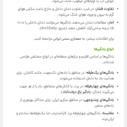
حوض آب یا کوزه‌های مرطوب خنک می‌شود.
تفاوت فشار
:
در شب، تفاوت دمای داخل و خارج باعث مکش هوای
گرم به بیرون و ورود هوای خنک می‌شود.
آمار
:
مطالعات نشان می‌دهند بادگیرها می‌توانند دمای داخلی را تا 10-
15 درجه سانتی‌گراد کاهش دهند (منبع: ArchDaily).
برای اطلاعات بیشتر، به
معماری سنتی ایرانی
مراجعه کنید.
انواع بادگیرها
بادگیرها بر اساس اقلیم و نیازهای منطقه‌ای در انواع مختلفی طراحی
شده‌اند.
بادگیرهای یک‌طرفه
:
در مناطق با بادهای تک‌جهت، مانند کاشان، برای
هدایت باد به داخل استفاده می‌شوند.
بادگیرهای چهارطرفه
:
در یزد، با کانال‌های متقاطع، باد را از هر جهت
بادگیر باغ دولت‌آباد
می‌گیرند (مثال:
).
بادگیرهای چندوجهی
:
در مناطق مرکزی ایران، برای حداکثر بهره‌وری از
بادهای متغیر.
مقایسه
:
بادگیرهای چهارطرفه یزد کارآمدترند، اما یک‌طرفه‌ها ساده‌تر و
ارزان‌ترند.