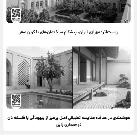
زیست‌اثر؛ مهرازیِ ایران، پیشگامِ ساختمان‌های با کربنِ صفر
هوشمندی در حذف: مقایسه تطبیقیِ اصل پرهیز از بیهودگی با فلسفه ذن
در معماری ژاپن