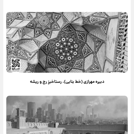
دبیره مهرازی (خط بنایی)، رستاخیزِ رج و ریشه