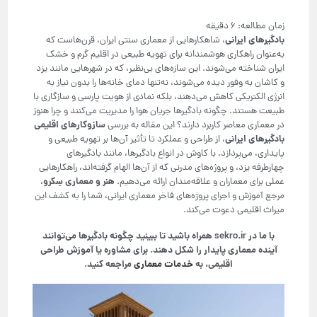
بادگیرهای ایرانی
، شاهکارهایی از معماری سنتی ایران، قرن‌هاست که
به‌عنوان راهکاری هوشمندانه برای تهویه طبیعی در اقلیم گرم و خشک
ایران شناخته می‌شوند. این سازه‌های بی‌نظیر، که در شهرهایی مانند یزد
و کاشان به وفور دیده می‌شوند، نه‌تنها دمای خانه‌ها را بدون نیاز به
انرژی الکتریکی کاهش می‌دهند، بلکه نمادی از هویت پارسی و سازگاری با
طبیعت هستند. چگونه بادگیرها جریان هوا را مدیریت می‌کنند و چرا هنوز
سازوکارهای اقلیمی
در معماری معاصر کاربرد دارند؟ این مقاله به بررسی
بادگیرهای ایرانی
، از طراحی و عملکرد تا تأثیر آن‌ها بر تهویه طبیعی و
پایداری، می‌پردازد. با کاوش در انواع بادگیرها، مانند بادگیرهای
چهارطرفه یزد، و پروژه‌های مدرنی که از آن‌ها الهام گرفته‌اند، راهکارهایی
هنر و معماری سِکرو
عملی برای معماران و علاقه‌مندان ارائه می‌دهیم.
،
مرجع آموزش و اجرای پروژه‌های فاخر معماری ایرانی، شما را به کشف این
میراث اقلیمی دعوت می‌کند.
با ما در sekro.ir همراه باشید تا ببینید چگونه بادگیرها می‌توانند
آینده معماری پایدار را شکل دهند. برای مشاوره یا آموزش طراحی
اقلیمی، به
خدمات معماری
مراجعه کنید.