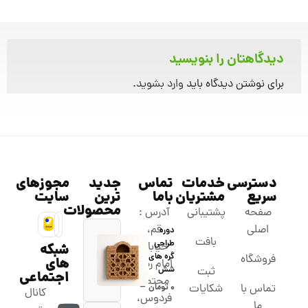
دیدگاهتان را بنویسید
برای نوشتن دیدگاه باید
وارد بشوید
.
دسترسی
خدمات
تماس
جدید
مجوزهای
سریع
مشتریان
باما
ترین
سایت
محصولات
صفحه
پشتیبانی
آدرس :
اصلی
قم،
دوره
بافت
طراحی
خیابان
شبکه
گره های
فروشگاه
های
امام رضا،
شش
ثبت
اجتماعی
مجتمع
تماس با
شکایات
۰
تومان
کانال
فردوس،
ما