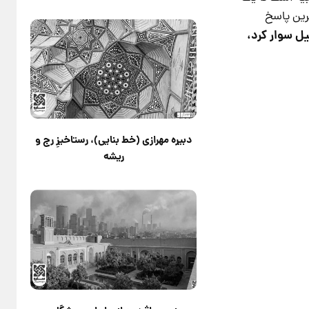
یبایی نیست. «کاربندی» (Karbandi)، نبوغ‌آمیزترین پاسخ
یل سوار کرد،
دبیره مهرازی (خط بنایی)، رستاخیزِ رج و
ریشه