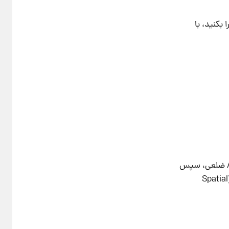
بکنید، با
در تیمچه امین‌الدوله، استاد علی مریم با مهارت تمام، پلان مربعی کف را طی یک فرآیند هندسی پیچیده، ابتدا به ۸ ضلعی، سپس
۱۶ ضلعی و در نهایت در شمسه مرکزی به ستاره‌ای درخشان تبدیل کرده است. این تغییر تدریجی، “تداوم فضایی” (Spatial