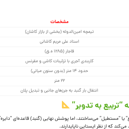
مشخصات
تیمچه امین‌الدوله (بخشی از بازار کاشان)
استاد علی مریم کاشانی
قاجار (۱۲۸۵ ه.ق)
کاربندی آجری با تزئینات کاشی و مقرنس
حدود ۱۴ متر (بدون ستون میانی)
۲۲ متر
انتقال بار گنبد به جرزهای جانبی و تبدیل پلان
ع” یا “مستطیل” می‌ساختند، اما پوشش نهایی (گنبد) قاعده‌ای “دایره”
ی‌کند که از نظر ایستایی ناپایدارند.