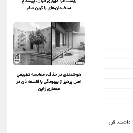
زیست‌اثر؛ مهرازیِ ایران، پیشگامِ
ساختمان‌های با کربنِ صفر
هوشمندی در حذف: مقایسه تطبیقیِ
اصل پرهیز از بیهودگی با فلسفه ذن در
معماری ژاپن
 داشت. قرار