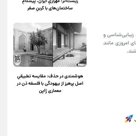
زیست‌اثر؛ مهرازیِ ایران، پیشگامِ
ساختمان‌های با کربنِ صفر
زیبایی‌شناسی و
ی امروزی مانند
شند.
هوشمندی در حذف: مقایسه تطبیقیِ
اصل پرهیز از بیهودگی با فلسفه ذن در
معماری ژاپن