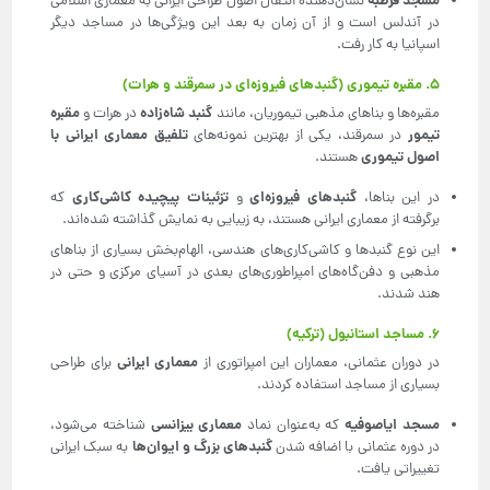
مسجد قرطبه
نشان‌دهنده انتقال اصول طراحی ایرانی به معماری اسلامی
در آندلس است و از آن زمان به بعد این ویژگی‌ها در مساجد دیگر
اسپانیا به کار رفت.
۵. مقبره تیموری (گنبدهای فیروزه‌ای در سمرقند و هرات)
گنبد شاه‌زاده
مقبره
مقبره‌ها و بناهای مذهبی تیموریان، مانند
در هرات و
تیمور
تلفیق معماری ایرانی با
در سمرقند، یکی از بهترین نمونه‌های
اصول تیموری
هستند.
گنبدهای فیروزه‌ای
تزئینات پیچیده کاشی‌کاری
در این بناها،
و
که
برگرفته از معماری ایرانی هستند، به زیبایی به نمایش گذاشته شده‌اند.
این نوع گنبدها و کاشی‌کاری‌های هندسی، الهام‌بخش بسیاری از بناهای
مذهبی و دفن‌گاه‌های امپراطوری‌های بعدی در آسیای مرکزی و حتی در
هند شدند.
۶. مساجد استانبول (ترکیه)
معماری ایرانی
در دوران عثمانی، معماران این امپراتوری از
برای طراحی
بسیاری از مساجد استفاده کردند.
مسجد ایاصوفیه
معماری بیزانسی
که به‌عنوان نماد
شناخته می‌شود،
گنبد‌های بزرگ و ایوان‌ها
در دوره عثمانی با اضافه شدن
به سبک ایرانی
تغییراتی یافت.