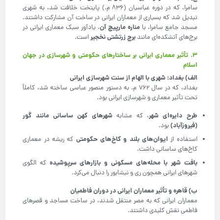
سامرا، که در دوره عباسیان (۸۳۶ م.) پایتخت خلافت شد، به شهری
تبدیل شد که بسیاری از معماران ایرانی در ساخت آن مشارکت داشتند.
مناره مارپیچ آن
مسجد جامع سامرا، با
، یادآور سبک معماری ایرانی در
برج زرتشتی نخجیر
برج‌های آتشکده‌ای مانند
است.
۳. تأثیر معماری ایرانی بر ساختارهای حکومتی و شهرسازی در جهان
اسلام
الف) بغداد: شهری با الهام از سنت شهرسازی ایرانی
بغداد، که در سال ۷۶۲ م. به دستور منصور عباسی ساخته شد، کاملاً
تحت تأثیر معماری و شهرسازی ایرانی بود.
طرح دایره‌ای شهر
شهرهای کهن ساسانی مانند گور
، که مشابه
(فیروزآباد)
بود.
ایوان‌های بلند و کاخ‌های حکومتی
استفاده از
که ریشه در معماری
کاخ‌های ساسانی داشت.
بافت شهر با محله‌های مسکونی و بازارهای سرپوشیده
که الگوی
شهرهای ایرانی همچون ری و نیشابور را دنبال می‌کرد.
ب) قاهره و تأثیر معماران ایرانی در دوران فاطمیان
معماران ایرانی که به مصر منتقل شدند، در ساخت مساجد و قصرهای
فاطمی نقش کلیدی داشتند.