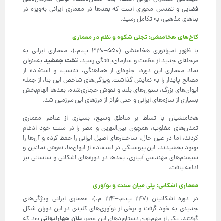
فضایی و تقدس محوری است که بعدها در معماری ایرانی به‌ویژه در
بناهای مذهبی، به تکامل رسید.
کاخ‌های هخامنشی: تجلی شکوه و نظم در معماری
با ظهور امپراتوری هخامنشی (۵۵۰–۳۳۰ پ.م.)، معماری ایرانی به
تخت جمشید
مرحله‌ای جدید از عظمت و سازمان‌یافتگی رسید.
به‌عنوان
نماد معماری این دوره، جلوه‌ای از هماهنگی، تناسب، و استفاده از
مصالح پایدار را به نمایش گذاشت. ویژگی‌های شاخص این بنا، از جمله
ایوان‌های بزرگ، ستون‌های بلند و نقوش حجاری‌شده، بعدها الهام‌بخش
بسیاری از سازه‌های ایرانی و حتی فراتر از مرزهای این سرزمین شد.
هخامنشیان با تسلط بر مناطق وسیع، بسیاری از عناصر معماری
تمدن‌های مغلوب، همچون بین‌النهرین و مصر را در سنت خود ادغام
کردند، اما در عین حال، ساختارهای اصیل ایرانی را حفظ کرده و آن‌ها را
بهبود بخشیدند. این پیوستگی در استفاده از ایوان‌ها، نقوش نمادین و
سیستم‌های مهندسی آبیاری، بعدها در دوره‌های اشکانی و ساسانی نیز
ادامه یافت.
معماری اشکانی: پلی میان سنت و نوآوری
در دوره اشکانیان (۲۴۷ پ.م.–۲۲۴ م.)، معماری ایرانی ویژگی‌های
جدیدی به خود گرفت و برخی از نوآوری‌های کلیدی در این دوران شکل
پلان چهارایوانی
گرفتند. یکی از مهم‌ترین دستاوردهای این عصر،
بود که