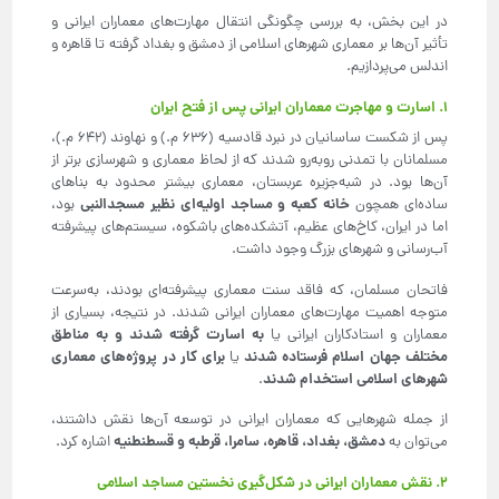
در این بخش، به بررسی چگونگی انتقال مهارت‌های معماران ایرانی و
تأثیر آن‌ها بر معماری شهرهای اسلامی از دمشق و بغداد گرفته تا قاهره و
اندلس می‌پردازیم.
۱. اسارت و مهاجرت معماران ایرانی پس از فتح ایران
پس از شکست ساسانیان در نبرد قادسیه (۶۳۶ م.) و نهاوند (۶۴۲ م.)،
مسلمانان با تمدنی روبه‌رو شدند که از لحاظ معماری و شهرسازی برتر از
آن‌ها بود. در شبه‌جزیره عربستان، معماری بیشتر محدود به بناهای
خانه کعبه و مساجد اولیه‌ای نظیر مسجدالنبی
ساده‌ای همچون
بود،
اما در ایران، کاخ‌های عظیم، آتشکده‌های باشکوه، سیستم‌های پیشرفته
آب‌رسانی و شهرهای بزرگ وجود داشت.
فاتحان مسلمان، که فاقد سنت معماری پیشرفته‌ای بودند، به‌سرعت
متوجه اهمیت مهارت‌های معماران ایرانی شدند. در نتیجه، بسیاری از
به اسارت گرفته شدند و به مناطق
معماران و استادکاران ایرانی یا
مختلف جهان اسلام فرستاده شدند
برای کار در پروژه‌های معماری
یا
شهرهای اسلامی استخدام شدند
.
از جمله شهرهایی که معماران ایرانی در توسعه آن‌ها نقش داشتند،
دمشق، بغداد، قاهره، سامرا، قرطبه و قسطنطنیه
می‌توان به
اشاره کرد.
۲. نقش معماران ایرانی در شکل‌گیری نخستین مساجد اسلامی