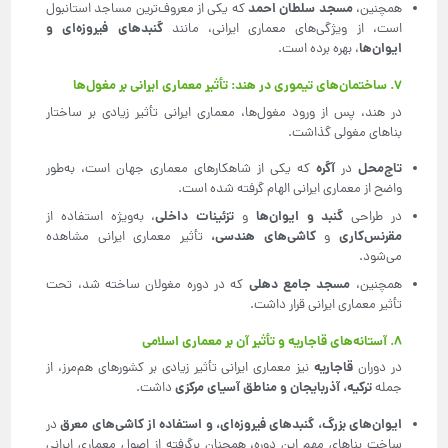
مسجد سلطان احمد
همچنین،
که یکی از معروف‌ترین مساجد استانبول
گنبدهای فیروزه‌ای و
است، از ویژگی‌های معماری ایرانی، مانند
ایوان‌ها
، بهره برده است.
۷. ساختمان‌های تیموری در هند: تأثیر معماری ایرانی بر مغول‌ها
در هند، پس از ورود مغول‌ها، معماری ایرانی تأثیر زیادی بر ساختار
بناهای مغولی گذاشت.
تاج‌محل
آگره
در
که یکی از شاهکارهای معماری جهان است، به‌طور
واضح از معماری ایرانی الهام گرفته شده است.
گنبد و ایوان‌ها
تزئینات داخلی
در طراحی
و
، به‌ویژه استفاده از
مقرنس‌کاری
کاشی‌های هندسی،
و
تأثیر معماری ایرانی مشاهده
می‌شود.
مسجد جامع دهلی
همچنین،
که در دوره مغولان ساخته شد، تحت
تأثیر معماری ایرانی قرار داشت.
۸. آستانه‌های قاجاریه و تأثیر آن بر معماری اسلامی
قاجاریه
در دوران
نیز معماری ایرانی تأثیر زیادی بر کشورهای هم‌مرز، از
ترکیه، آذربایجان و مناطق آسیای مرکزی
جمله
داشت.
ایوان‌های بزرگ، گنبدهای فیروزه‌ای، و استفاده از کاشی‌های معرق
در
ساخت بناهای مهم این دوره، همچنان برگرفته از اصول معماری ایرانی