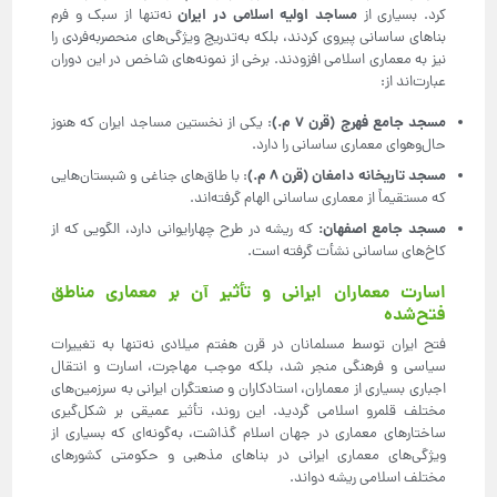
مساجد اولیه اسلامی در ایران
کرد. بسیاری از
نه‌تنها از سبک و فرم
بناهای ساسانی پیروی کردند، بلکه به‌تدریج ویژگی‌های منحصربه‌فردی را
نیز به معماری اسلامی افزودند. برخی از نمونه‌های شاخص در این دوران
عبارت‌اند از:
مسجد جامع فهرج (قرن
۷
م.)
: یکی از نخستین مساجد ایران که هنوز
حال‌وهوای معماری ساسانی را دارد.
مسجد تاریخانه دامغان (قرن
۸
م.)
: با طاق‌های جناغی و شبستان‌هایی
که مستقیماً از معماری ساسانی الهام گرفته‌اند.
مسجد جامع اصفهان
:
که ریشه در طرح چهارایوانی دارد، الگویی که از
کاخ‌های ساسانی نشأت گرفته است.
اسارت معماران ایرانی و تأثیر آن بر معماری مناطق
فتح‌شده
فتح ایران توسط مسلمانان در قرن هفتم میلادی نه‌تنها به تغییرات
سیاسی و فرهنگی منجر شد، بلکه موجب مهاجرت، اسارت و انتقال
اجباری بسیاری از معماران، استادکاران و صنعتگران ایرانی به سرزمین‌های
مختلف قلمرو اسلامی گردید. این روند، تأثیر عمیقی بر شکل‌گیری
ساختارهای معماری در جهان اسلام گذاشت، به‌گونه‌ای که بسیاری از
ویژگی‌های معماری ایرانی در بناهای مذهبی و حکومتی کشورهای
مختلف اسلامی ریشه دواند.