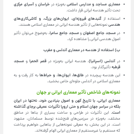
معماری مساجد و مدارس اسلامی
خراسان
آسیای مرکزی
به‌ویژه در
و
تحت تأثیر هندسه ایرانی قرار داشت.
گنبدهای فیروزه‌ای، ایوان‌های بزرگ، و کاشی‌کاری‌های
استفاده از
هندسی
نمونه‌هایی از تأثیر هندسه ایرانی در معماری اسلامی هستند.
مسجد جامع اصفهان
مسجد جامع سامرا،
در
و
به‌وضوح می‌توان تأثیر
اصول هندسی ایرانی را مشاهده کرد.
ب) استفاده از هندسه در معماری آندلس و مغرب
آندلس (اسپانیا)
قصر الحمرا
مسجد
در
، هندسه ایرانی به‌ویژه در
و
قرطبه
تأثیرگذار بود.
طاق‌ها، ایوان‌ها، و حیاط‌ها
این هندسه پیچیده در
به کار رفت و به
معماری اسلامی در آندلس جلوه‌ای خاص بخشید.
نمونه‌های شاخص تأثیر معماری ایرانی بر جهان
معماری ایرانی، با تاریخ کهن و اصول بنیادین خود، نه‌تنها در ایران
بلکه در سراسر جهان اسلام و حتی اروپا تأثیرات عمیقی برجای گذاشته
است
.
این تأثیرات در طراحی و ساخت بسیاری از بناها در مناطق
مختلف، به‌ویژه در سرزمین‌های فتح‌شده توسط مسلمانان، مشهود
است. در این بخش، به معرفی نمونه‌هایی از بناهایی خواهیم پرداخت
که مستقیم یا غیرمستقیم از معماری ایرانی الهام گرفته‌اند.