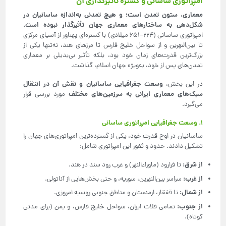
امپراتوری ساسانی و گستره تأثیرگذاری آن
معماری، ستون تمدن است؛ و هیچ تمدنی به‌اندازه ساسانیان در
شکل‌دهی به ساختارهای معماری جهان تأثیرگذار نبوده است
.
امپراتوری ساسانی (۲۲۴–۶۵۱ میلادی) با گستره‌ای پهناور از آسیای مرکزی
تا بین‌النهرین و از سواحل خلیج فارس تا مرزهای هند، نه‌تنها یکی از
بزرگ‌ترین قدرت‌های زمان خود بود، بلکه تأثیر بی‌بدیلی بر معماری
تمدن‌های پس از خود، به‌ویژه جهان اسلام، گذاشت.
وسعت جغرافیایی ساسانیان و نقش آن در انتقال
در این بخش،
سبک‌های معماری ایرانی به سرزمین‌های مختلف
مورد بررسی قرار
می‌گیرد.
۱. وسعت جغرافیایی امپراتوری ساسانی
ساسانیان در اوج قدرت خود، یکی از گسترده‌ترین امپراتوری‌های جهان را
تشکیل دادند. حدود و ثغور این امپراتوری شامل:
از شرق
:
تا فرارود (ماوراءالنهر) و غرب رود سند در هند.
از غرب
:
سراسر بین‌النهرین، سوریه، و حتی بخش‌هایی از آناتولی.
از شمال
:
تا قفقاز، ارمنستان و مناطق جنوبی روسیه امروزی.
از جنوب
:
تمامی فلات ایران، سواحل خلیج فارس، و یمن (برای مدتی
کوتاه).