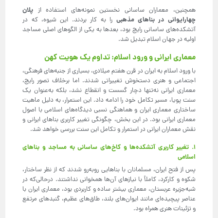
پلان
همچنین، معماران ساسانی نخستین نمونه‌های استفاده از
چهارایوانی در بناهای مذهبی
را به کار بردند. این شیوه، که در
آتشکده‌های ساسانی رایج بود، بعدها به یکی از الگوهای اصلی مساجد
اولیه در جهان اسلام تبدیل شد.
معماری ایرانی و ورود اسلام: تداوم یک هویت کهن
با ورود اسلام به ایران در قرن هفتم میلادی، بسیاری از جنبه‌های فرهنگی،
اجتماعی و هنری دستخوش تغییراتی شدند. اما برخلاف تصور رایج،
معماری ایرانی نه‌تنها دچار گسست و انقطاع نشد، بلکه به‌عنوان یک
سنت پویا، مسیر تکامل خود را ادامه داد. این استمرار، به دلیل ماهیت
ساختاری معماری ایران و هماهنگی نسبی دیدگاه‌های اسلامی با اصول
معماری ایرانی بود. در این بخش، چگونگی تغییر کاربری بناهای ایرانی و
نقش معماران ایرانی در استمرار و تکامل این سنت بررسی خواهد شد.
۱. تغییر کاربری آتشکده‌ها و کاخ‌های ساسانی به مساجد و بناهای
اسلامی
پس از فتح ایران، مسلمانان با بناهایی روبه‌رو شدند که از نظر ساختار،
شکوه و کارکرد، کاملاً با نیازهای آن‌ها همخوانی نداشتند. درحالی‌که در
شبه‌جزیره عربستان، معماری بیشتر ساده و کاربردی بود، معماری ایران با
عناصر پیچیده‌ای مانند ایوان‌های بلند، طاق‌های عظیم، گنبدهای مرتفع
و تزئینات هنری همراه بود.