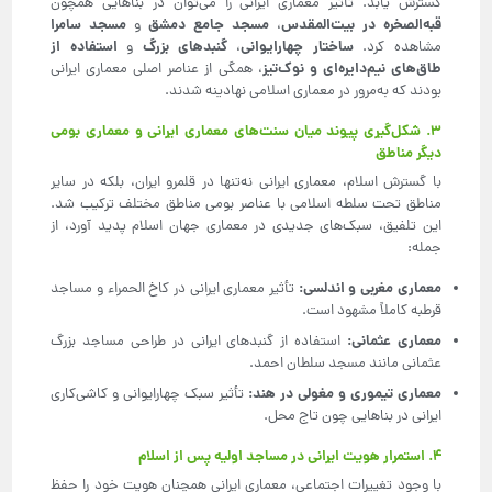
گسترش یابد. تأثیر معماری ایرانی را می‌توان در بناهایی همچون
قبه‌الصخره در بیت‌المقدس
مسجد جامع دمشق
مسجد سامرا
،
و
ساختار چهارایوانی
گنبدهای بزرگ
استفاده از
مشاهده کرد.
،
و
طاق‌های نیم‌دایره‌ای و نوک‌تیز
، همگی از عناصر اصلی معماری ایرانی
بودند که به‌مرور در معماری اسلامی نهادینه شدند.
۳. شکل‌گیری پیوند میان سنت‌های معماری ایرانی و معماری بومی
دیگر مناطق
با گسترش اسلام، معماری ایرانی نه‌تنها در قلمرو ایران، بلکه در سایر
مناطق تحت سلطه اسلامی با عناصر بومی مناطق مختلف ترکیب شد.
این تلفیق، سبک‌های جدیدی در معماری جهان اسلام پدید آورد، از
جمله:
معماری مغربی و اندلسی
:
تأثیر معماری ایرانی در کاخ الحمراء و مساجد
قرطبه کاملاً مشهود است.
معماری عثمانی
:
استفاده از گنبدهای ایرانی در طراحی مساجد بزرگ
عثمانی مانند مسجد سلطان احمد.
معماری تیموری و مغولی در هند
:
تأثیر سبک چهارایوانی و کاشی‌کاری
ایرانی در بناهایی چون تاج محل.
۴. استمرار هویت ایرانی در مساجد اولیه پس از اسلام
با وجود تغییرات اجتماعی، معماری ایرانی همچنان هویت خود را حفظ