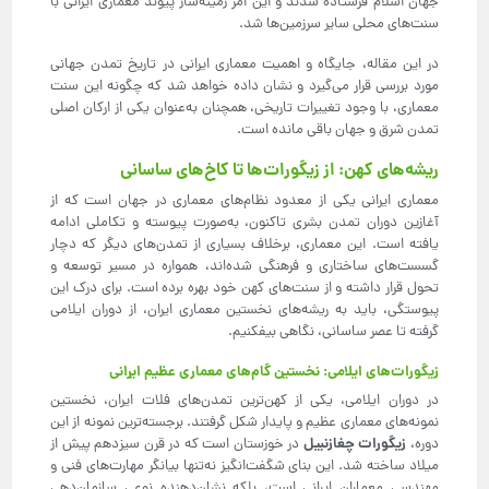
جهان اسلام فرستاده شدند و این امر زمینه‌ساز پیوند معماری ایرانی با
سنت‌های محلی سایر سرزمین‌ها شد.
در این مقاله، جایگاه و اهمیت معماری ایرانی در تاریخ تمدن جهانی
مورد بررسی قرار می‌گیرد و نشان داده خواهد شد که چگونه این سنت
معماری، با وجود تغییرات تاریخی، همچنان به‌عنوان یکی از ارکان اصلی
تمدن شرق و جهان باقی مانده است.
ریشه‌های کهن: از زیگورات‌ها تا کاخ‌های ساسانی
معماری ایرانی یکی از معدود نظام‌های معماری در جهان است که از
آغازین دوران تمدن بشری تاکنون، به‌صورت پیوسته و تکاملی ادامه
یافته است. این معماری، برخلاف بسیاری از تمدن‌های دیگر که دچار
گسست‌های ساختاری و فرهنگی شده‌اند، همواره در مسیر توسعه و
تحول قرار داشته و از سنت‌های کهن خود بهره برده است. برای درک این
پیوستگی، باید به ریشه‌های نخستین معماری ایران، از دوران ایلامی
گرفته تا عصر ساسانی، نگاهی بیفکنیم.
زیگورات‌های ایلامی: نخستین گام‌های معماری عظیم ایرانی
در دوران ایلامی، یکی از کهن‌ترین تمدن‌های فلات ایران، نخستین
نمونه‌های معماری عظیم و پایدار شکل گرفتند. برجسته‌ترین نمونه از این
زیگورات چغازنبیل
دوره،
در خوزستان است که در قرن سیزدهم پیش از
میلاد ساخته شد. این بنای شگفت‌انگیز نه‌تنها بیانگر مهارت‌های فنی و
مهندسی معماران ایرانی است، بلکه نشان‌دهنده نوعی سازمان‌دهی