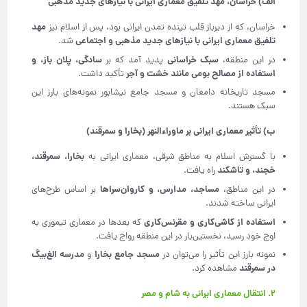
الف) خراسان، مهد تلفیق معماری ایرانی با نیازهای جدید مذهبی
مهد
خراسان، که از دیرباز قلب تپنده تمدن ایرانی بود، پس از اسلام نیز
تلفیق معماری ایرانی با نیازهای جدید مذهبی و اجتماعی
شد.
سبک خراسانی
سادگی، پلان باز، و
در این منطقه،
پدید آمد که بر
استفاده از مصالح بومی مانند خشت و آجر
تأکید داشت.
مسجد تاریخانه دامغان و مسجد جامع نیشابور نمونه‌های بارز این
سبک هستند.
ب) تأثیر معماری ایرانی بر ماوراءالنهر (بخارا و سمرقند)
بخارا، سمرقند،
با گسترش اسلام به مناطق شرقی، معماری ایرانی به
خجند، و تاشکند
راه یافت.
مساجد، مدارس، و کاروان‌سراها
در این مناطق،
بر اساس طرح‌های
ایرانی ساخته شدند.
استفاده از کاشی‌کاری و مقرنس‌کاری
که بعدها در معماری تیموری به
اوج خود رسید، نخستین‌بار در این منطقه رواج یافت.
مسجد جامع بخارا
مدرسه الغ‌بیگ
نمونه بارز این تأثیر را می‌توان در
و
در سمرقند
مشاهده کرد.
۲. انتقال معماری ایرانی به شام و مصر