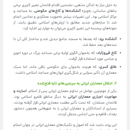
به دلیل نیاز به اماکن مذهبی، نخستین اقدام فاتحان تغییر کاربری برخی
آتشکده‌ها و کاخ‌های حکومتی
بناهای ساسانی، به‌ویژه
، به مساجد و
مراکز اسلامی بود. این تغییرات بیشتر به‌صورت عملکردی و نمادین انجام
شد تا سازه‌های جدید مطابق با ارزش‌های اسلامی تطبیق یابند. از
نمونه‌های برجسته این تغییر کاربری می‌توان به موارد زیر اشاره کرد:
آتشکده یزد
:
که بعدها به مسجد جامع تبدیل شد و ساختار کلی آن تا
سده‌های بعد حفظ شد.
کاخ فیروزآباد
:
که به‌عنوان الگوی اولیه برخی مساجد بزرگ در دوره اموی
و عباسی مورد استفاده قرار گرفت.
طاق کسری
:
که هرچند به‌عنوان بنای حکومتی باقی ماند، اما سبک
معماری آن تأثیر بسزایی بر شکل‌گیری ایوان‌های مساجد اسلامی داشت.
۲. انتقال معماران ایرانی به سرزمین‌های تازه فتح‌شده
اسارت و
یکی از مهم‌ترین عوامل در تداوم معماری ایرانی پس از اسلام،
مهاجرت اجباری معماران ایرانی
به دیگر مناطق قلمرو اسلامی بود.
فاتحان مسلمان، که تحت تأثیر عظمت معماری ایرانی قرار گرفته بودند،
بسیاری از استادکاران و معماران ایرانی را به شهرهایی همچون دمشق،
بغداد، قاهره و حتی اندلس منتقل کردند.
این روند باعث شد که اصول و تکنیک‌های معماری ایرانی در جهان اسلام