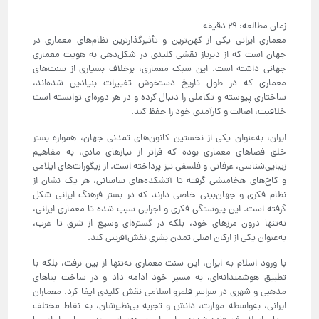
معماری ایرانی یکی از کهن‌ترین و تأثیرگذارترین نظام‌های معماری در
جهان است که از دیرباز نقشی کلیدی در شکل‌دهی به هویت معماری
جهانی داشته است. این سبک معماری، برخلاف بسیاری از سنت‌های
معماری که در طول تاریخ دستخوش تغییرات بنیادین شده‌اند،
ساختاری پیوسته و تکاملی را دنبال کرده و در هر دوره‌ای توانسته است
خلاقیت، اصالت و کارآمدی خود را حفظ کند.
ایران، به‌عنوان یکی از نخستین کانون‌های تمدنی جهان، همواره بستر
خلق فضاهای معماری بوده که فراتر از نیازهای مادی، به مفاهیم
زیبایی‌شناسی، عرفانی و فلسفی نیز پرداخته است. از زیگورات‌های ایلامی
و کاخ‌های هخامنشی گرفته تا آتشکده‌های ساسانی، هر یک نشان از
نظام فکری و جهان‌بینی خاصی دارند که در بستر فرهنگ ایرانی شکل
گرفته است. این پیوستگی فکری و اجرایی سبب شده تا معماری ایرانی،
نه‌تنها درون مرزهای خود، بلکه در گستره‌ای وسیع از شرق تا غرب،
به‌عنوان یکی از ارکان اصلی تمدن بشری نقش‌آفرینی کند.
با ورود اسلام به ایران، این سنت معماری نه‌تنها از بین نرفت، بلکه با
تطبیق هوشمندانه‌ای، به مسیر خود ادامه داد و در ساخت بناهای
مذهبی و شهری در سراسر قلمرو اسلامی نقش کلیدی ایفا کرد. معماران
ایرانی، به‌واسطه مهارت، دانش و تجربه بی‌نظیرشان، به نقاط مختلف