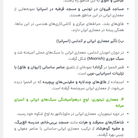
عباسی و اموی
به این مناطق راه یافتند.
مساجد قیروان در تونس و مسجد قرطبه در اسپانیا
نمونه‌هایی از
معماری ایرانی در این مناطق هستند.
طاق‌های بلند، حیاط‌های مرکزی و کاشی‌کاری‌های هندسی در این بناها،
همگی ریشه در معماری ایران دارند.
ب) تأثیر معماری ایرانی بر آندلس (اسپانیا)
در دوران امویان اندلس، معماری ایرانی با سبک‌های محلی آمیخته شد و
سبک موری
(Moorish)
شکل گرفت.
گرانادا
عناصر ساسانی (ایوان و طاق) با
قصر الحمرا در
نمونه‌ای از تلفیق
تزئینات اسپانیایی-عربی
است.
طاق‌های چندلایه و مقرنس‌های پیچیده
استفاده از
که در الحمرا دیده
می‌شود، از معماری ایرانی سرچشمه گرفته است.
۴. معماری تیموری: اوج درهم‌آمیختگی سبک‌های ایرانی و آسیای
میانه
در دوره تیموریان، معماری ایرانی در ماوراءالنهر به اوج شکوه خود رسید.
شاهکارهای سمرقند و هرات
مسجد بی‌بی‌خانم، مدرسه الغ‌بیگ،
مانند
و مقبره گوهرشاد
از ترکیب معماری ایرانی-ساسانی با عناصر مغولی و
چینی بهره گرفتند.