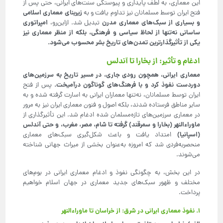
این معماری، به لطف پایداری و پیوستگی سنت‌های ایرانی، حتی پس از
زیربنای معماری اسلامی
فتح ایران توسط مسلمانان نیز تداوم یافت و به
و بسیاری از سبک‌های معماری مدرن
امپراتوری
تبدیل شد. ازاین‌رو،
ساسانی نه‌تنها از لحاظ سیاسی و فرهنگی، بلکه از منظر معماری نیز
یکی از تأثیرگذارترین تمدن‌های تاریخ بشر محسوب می‌شود
.
ادغام و تأثیر: از بخارا تا آندلس
معماری ایرانی، همچون رودی جاری، در مسیر تاریخ به سرزمین‌های
دوردست نفوذ کرد و با فرهنگ‌های گوناگون درآمیخت
.
پس از فتح
ایران توسط مسلمانان، نه‌تنها معماران ایرانی به اسارت گرفته شده و به
سایر مناطق فرستاده شدند، بلکه اصول و فنون معماری ایران نیز به مرور
در معماری سرزمین‌های تازه‌مسلمان شده ادغام شد. این تأثیرگذاری از
ماوراءالنهر (بخارا و سمرقند) گرفته تا شام، مصر، مغرب، و حتی آندلس
(اسپانیا)
امتداد یافت و باعث شکل‌گیری سبک‌های معماری
منحصربه‌فردی شد که امروزه به‌عنوان بخشی از میراث جهانی شناخته
می‌شوند.
در این بخش، به چگونگی نفوذ و ادغام معماری ایرانی در بوم‌های
مختلف و ظهور سبک‌های جدید معماری در جهان اسلام خواهیم
پرداخت.
۱. نفوذ معماری ایرانی در شرق: از خراسان تا ماوراءالنهر