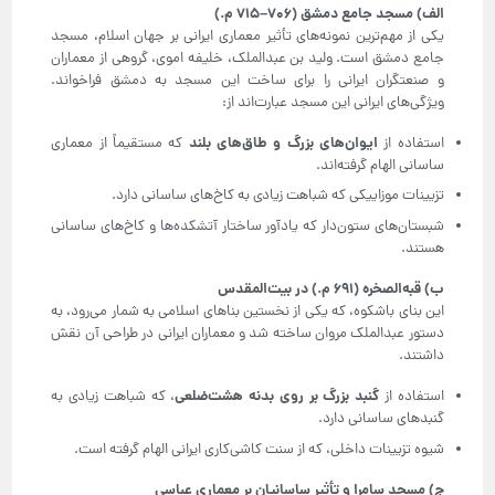
الف) مسجد جامع دمشق (
۷۰۶–۷۱۵
م
.)
یکی از مهم‌ترین نمونه‌های تأثیر معماری ایرانی بر جهان اسلام، مسجد
جامع دمشق است. ولید بن عبدالملک، خلیفه اموی، گروهی از معماران
و صنعتگران ایرانی را برای ساخت این مسجد به دمشق فراخواند.
ویژگی‌های ایرانی این مسجد عبارت‌اند از:
ایوان‌های بزرگ و طاق‌های بلند
استفاده از
که مستقیماً از معماری
ساسانی الهام گرفته‌اند.
تزیینات موزاییکی که شباهت زیادی به کاخ‌های ساسانی دارد.
شبستان‌های ستون‌دار که یادآور ساختار آتشکده‌ها و کاخ‌های ساسانی
هستند.
ب) قبه‌الصخره (
۶۹۱
م.) در بیت‌المقدس
این بنای باشکوه، که یکی از نخستین بناهای اسلامی به شمار می‌رود، به
دستور عبدالملک مروان ساخته شد و معماران ایرانی در طراحی آن نقش
داشتند.
گنبد بزرگ بر روی بدنه هشت‌ضلعی
استفاده از
، که شباهت زیادی به
گنبدهای ساسانی دارد.
شیوه تزیینات داخلی، که از سنت کاشی‌کاری ایرانی الهام گرفته است.
ج) مسجد سامرا و تأثیر ساسانیان بر معماری عباسی