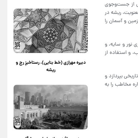
یی از جست‌وجوی
عنویت، ریشه در
مین و آسمان را
 نور و سایه، و
، و استفاده از
دبیره مهرازی (خط بنایی)، رستاخیزِ رج و
ریشه
ریخی بپردازد و
اره مخاطب را به