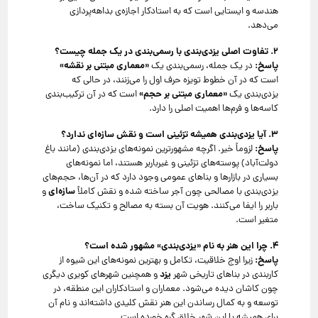
هندسه و ایستایی است که به استادکار اجازه‌ی بداهه‌پردازی
می‌دهد.
۲
.
تفاوت اصلی یزدی‌بندی با رسمی‌بندی در یک جمله چیست؟
پاسخ
:
«
معماری مبتنی بر نقشه
»
در یک جمله، رسمی‌بندی یک
است که در آن خطوط تویزه حرف اول را می‌زنند، در حالی که
«
معماری مبتنی بر حجم
»
یزدی‌بندی یک
است که در آن ترکیب‌بندی
کاسه‌ها و فرم‌ها اهمیت اصلی را دارد.
۳
.
آیا یزدی‌بندی همیشه تزئینی است و نقش سازه‌ای ندارد؟
پاسخ
:
لزوماً خیر. اگرچه مشهورترین نمونه‌های یزدی‌بندی (مانند باغ
دولت‌آباد) پوسته‌های تزئینی و غیرباربر هستند، اما نمونه‌های
بسیاری در بازارها و بناهای عمومی وجود دارد که در آن‌ها، حجم‌های
سازه‌ای
یزدی‌بندی با مصالحی چون آجر ساخته شده و نقش کاملاً
و
باربر را ایفا می‌کنند. هویت آن بسته به مصالح و تکنیک ساخت،
متغیر است.
۴
.
چرا این هنر به نام «یزدی‌بندی» مشهور شده است؟
پاسخ
:
زیرا اوج خلاقیت، تکامل و بهترین نمونه‌های این شیوه از
یزد
کاربندی در بناهای تاریخی شهر
و همچنین شهرهای کویری دیگری
چون کاشان دیده می‌شود. معماران و استادکاران این منطقه، در
توسعه و به کمال رساندن این هنر نقش کلیدی داشته‌اند و نام آن
برای همیشه با این شهر خلاق گره خورده است.