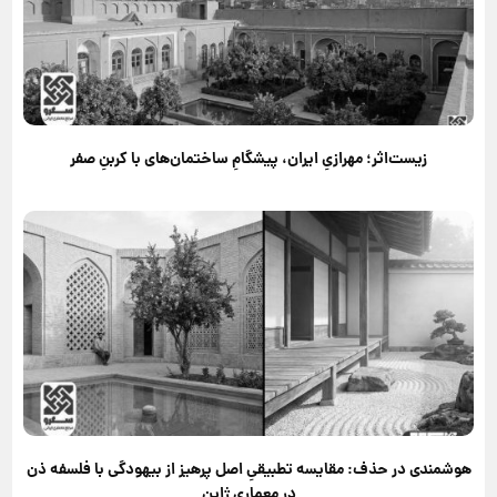
زیست‌اثر؛ مهرازیِ ایران، پیشگامِ ساختمان‌های با کربنِ صفر
هوشمندی در حذف: مقایسه تطبیقیِ اصل پرهیز از بیهودگی با فلسفه ذن
در معماری ژاپن