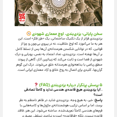
سخن پایانی: یزدی‌بندی، اوج معماری شهودی
یزدی‌بندی فراتر از یک تکنیک ساختمانی، یک «طرز فکر» است. این
هنر به ما می‌آموزد که اوج خلاقیت، نه در پیروی بی‌چون و چرا از
قوانین، که در توانایی شکستن هنرمندانه‌ی آن‌ها پس از تسلط کامل
بر آن‌ها نهفته است. یزدی‌بندی، نماد اعتماد به نفس، پویایی و درک
شهودی از فضا است و ثابت می‌کند که زیباترین آثار، گاهی از پیوند
منطق ریاضی با بداهه‌نوازی هنرمندانه خلق می‌شوند. درک این گوهر
گران‌بها، کلیدی برای اتصال به روح خلاق و آزاد معماری ایرانی است.
۵ پرسش پرتکرار درباره یزدی‌بندی (FAQ)
.
آیا یزدی‌بندی هیچ قاعده‌ی هندسی ندارد و کاملاً تصادفی
است؟
پاسخ
:
خیر، به هیچ وجه. یزدی‌بندی شاید در ظاهر نامنظم به نظر
برسد، اما بر اساس ترکیب هوشمندانه‌ی ماژول‌ها و کاسه‌هایی با
فرم‌های هندسی کاملاً تعریف‌شده، ساخته می‌شود. این هنر، فاقد
قاعده نیست، بلکه «فراقاعده» است و نیازمند تسلطی عمیق بر