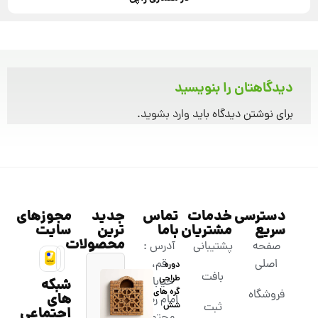
دیدگاهتان را بنویسید
برای نوشتن دیدگاه باید
وارد بشوید
.
دسترسی
خدمات
تماس
جدید
مجوزهای
سریع
مشتریان
باما
ترین
سایت
محصولات
صفحه
پشتیبانی
آدرس :
اصلی
قم،
دوره
بافت
طراحی
خیابان
شبکه
گره های
فروشگاه
های
امام رضا،
شش
ثبت
اجتماعی