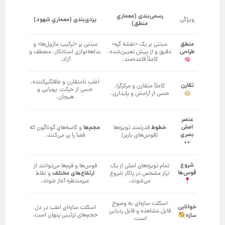
رسمی‌بندی (معماریِ
ویژگی
یزدی‌بندی (معماریِ شهود)
منطق)
منطق
مبتنی بر یک «نقشه گره»
مبتنی بر «ترکیب ماژول‌ها» و
طراحی
دقیق و از پیش تعیین‌شده.
بداهه‌نوازی استادکار. منعطف و
کاملاً قاعده‌مند.
آزاد.
اغلب نامتقارن و غافلگیرکننده.
تقارن
کاملاً متقارن و مرکزگرا.
حسی از حرکت، پویایی و
حسی از آرامش و پایداری.
هیجان.
عنصر
اصلی
خطوط
قدرتمند تویزه‌ها
حجم‌ها
و کاسه‌های گوناگون که
بصری
(قوس‌های باربر)
فضا را پر می‌کنند.
شروع
تمام تویزه‌های اصلی از یک
قوس‌ها و فرم‌ها می‌توانند از
قوس‌ها
تراز مشخص در پاکار شروع
ارتفاع‌های مختلف
و نقاط
می‌شوند.
غیرمنتظره آغاز شوند.
اسکلت سازه‌ای به وضوح
خوانایی
اسکلت سازه‌ای اغلب در دل
قابل مشاهده و قابل ردیابی
حجم‌های تزئینی پنهان است.
سازه
است.