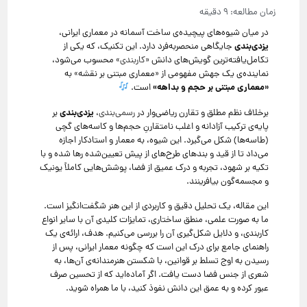
در میان شیوه‌های پیچیده‌ی ساخت آسمانه در معماری ایرانی،
یزدی‌بندی
جایگاهی منحصربه‌فرد دارد. این تکنیک، که یکی از
تکامل‌یافته‌ترین گویش‌های دانش «
کاربندی
» محسوب می‌شود،
نماینده‌ی یک جهش مفهومی از «معماری مبتنی بر نقشه» به
«معماری مبتنی بر حجم و بداهه
»
است.
یزدی‌بندی
برخلاف نظم مطلق و تقارن ریاضی‌وار در
رسمی‌بندی
،
بر
پایه‌ی ترکیب آزادانه و اغلب نامتقارنِ حجم‌ها و کاسه‌های گچی
(طاسه‌ها) شکل می‌گیرد. این شیوه، به معمار و استادکار اجازه
می‌داد تا از قید و بندهای طرح‌های از پیش تعیین‌شده رها شده و با
تکیه بر شهود، تجربه و درک عمیق از فضا، پوشش‌هایی کاملاً یونیک
و مجسمه‌گون بیافرینند.
این مقاله، یک تحلیل دقیق و کاربردی از این هنر شگفت‌انگیز است.
ما به صورت علمی، منطق ساختاری، تمایزات کلیدی آن با سایر انواع
کاربندی، و دلایل شکل‌گیری آن را بررسی می‌کنیم. هدف، ارائه‌ی یک
راهنمای جامع برای درک این است که چگونه معمار ایرانی، پس از
رسیدن به اوج تسلط بر قوانین، با شکستن هنرمندانه‌ی آن‌ها، به
شعری از جنس فضا دست یافت. اگر آماده‌اید که از تحسین صرف
عبور کرده و به عمق این دانش نفوذ کنید، با ما همراه شوید.