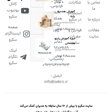
مجتمع
تماس با
شکایات
۰
تومان
کانال
فردوس،
ما
یوتیوب
آموزش هندسه
طبقه
استخدام
سکرو
پایه
همکف،
درباره ما
در سکرو
۳,۸۰۰,۰۰۰
تومان
پلاک
صفحه
۱,۸۰۰,۰۰۰
تومان
مقالات
قوانین و
۱۷۵
اینستاگرام
سایت
مقررات
دوره آموزش راینو
سکرو
تماس :
سایت
مقدماتی
02538203689
۳,۵۰۰,۰۰۰
تومان
لینک
۲,۸۰۰,۰۰۰
تومان
تلگرام
پشتیبانی:
سکرو
09337433934
ایمیل :
info@sekro.ir
سایت سکرو با بیش از 16 سال سابقه به مدیران کمک می‌کند