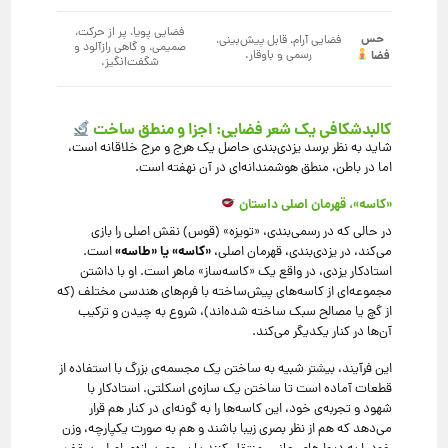
فضایی پویا، پر از حرکت،
حس
فضایی آرام، قابل پیش‌بینی،
صمیمی، و گاهی رازآلود و
رسمی و باوقار.
فضا
شگفت‌انگیز.
کالبدشکافی یک شعر فضایی: اجزا و منطق ساخت
شاید به نظر برسد یزدی‌بندی حاصل یک هرج و مرج خلاقانه است،
اما در باطن، منطق هوشمندانه‌ای در آن نهفته است.
«کاسه»، قهرمان اصلی داستان
در حالی که در رسمی‌بندی، «تویزه» (قوس) نقش اصلی را بازی
«
کاسه» یا «طاسه
»
می‌کند، در یزدی‌بندی، قهرمان اصلی،
است.
استادکار یزدی، در واقع یک «کاسه‌ساز» ماهر است. او با داشتن
مجموعه‌ای از کاسه‌های پیش‌ساخته با فرم‌های هندسی مختلف (که
از گچ یا مصالح سبک ساخته شده‌اند)، شروع به چیدن و ترکیب
آن‌ها در کنار یکدیگر می‌کند.
این فرآیند، بیشتر شبیه به ساختن یک مجسمه‌ی بزرگ با استفاده از
قطعات آماده است تا ساختن یک سازه‌ی اسکلتی. استادکار با
شهود و تجربه‌ی خود، این کاسه‌ها را به گونه‌ای در کنار هم قرار
می‌دهد که هم از نظر بصری زیبا باشند و هم به صورت یکپارچه، وزن