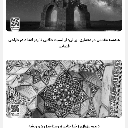
هندسه مقدس در معماری ایرانی؛ از نسبت طلایی تا رمز اعداد در طراحی
فضایی
دبیره مهرازی (خط بنایی)، رستاخیزِ رج و ریشه