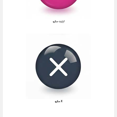
آپارت سکرو
X سکرو