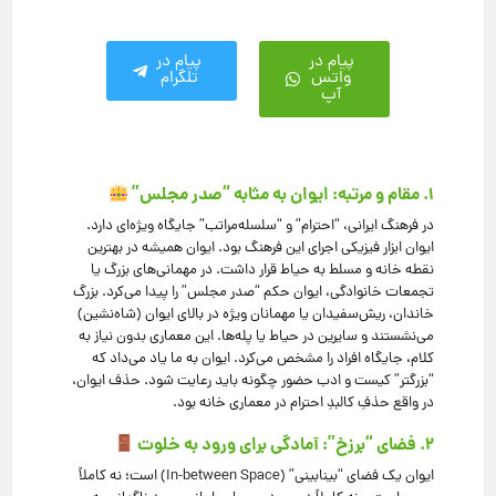
پیام در
پیام در
واتس
تلگرام
آپ
۱. مقام و مرتبه: ایوان به مثابه “صدر مجلس”
در فرهنگ ایرانی، “احترام” و “سلسله‌مراتب” جایگاه ویژه‌ای دارد.
ایوان ابزار فیزیکی اجرای این فرهنگ بود. ایوان همیشه در بهترین
نقطه خانه و مسلط به حیاط قرار داشت. در مهمانی‌های بزرگ یا
تجمعات خانوادگی، ایوان حکم “صدر مجلس” را پیدا می‌کرد. بزرگ
خاندان، ریش‌سفیدان یا مهمانان ویژه در بالای ایوان (شاه‌نشین)
می‌نشستند و سایرین در حیاط یا پله‌ها. این معماری بدون نیاز به
کلام، جایگاه افراد را مشخص می‌کرد. ایوان به ما یاد می‌داد که
“بزرگتر” کیست و ادب حضور چگونه باید رعایت شود. حذف ایوان،
در واقع حذفِ کالبدِ احترام در معماری خانه بود.
۲. فضای “برزخ”: آمادگی برای ورود به خلوت
ایوان یک فضای “بینابینی” (In-between Space) است؛ نه کاملاً