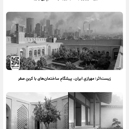
زیست‌اثر؛ مهرازیِ ایران، پیشگامِ ساختمان‌های با کربنِ صفر