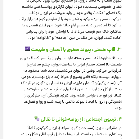
بیرون است و نه کاملاً درون. در معماری ایرانی، ورود ناگهانی به
فضای خصوصی پسندیده نبود. ایوان کارکردی روانشناختی داشت:
یک فضای “مکث”. وقتی مهمان وارد می‌شد، در ایوان توقف
می‌کرد، نفسی تازه می‌کرد و ذهن خود را از شلوغی کوچه و بازار پاک
می‌کرد تا آماده ورود به حریم آرام خانه شود. این فیلتر فضایی، به
ساکنان خانه هم فرصت می‌داد تا با آرامش خود را برای پذیرایی
آماده کنند. ایوان، مرز مقدس بین “جامعه” و “خانواده” بود.
۳. قابِ هستی: پیوند معنوی با آسمان و طبیعت
برخلاف اتاق‌ها که سقفی بسته دارند، ایوان از یک سو کاملاً به روی
طبیعت باز است. معمار ایرانی با ساخت ایوان، چشمِ ساکنان را
کارگردانی می‌کرد. وقتی در ایوان می‌نشینید، دید شما محدود به
دیوارها نیست؛ بلکه قابی وسیع از حیاط (نماد باغ بهشت)، حوض
آب (نماد پاکی) و آسمان دارید. ایوان به انسان یادآوری می‌کرد که
بخشی از کلِ جهان است. این فضا برای تفکر، عبادت و خلوت‌های
شبانه زیر نور ماه طراحی شده بود. کارکرد فرهنگی آن، جلوگیری از
افسردگی و انزوا با ایجاد پیوند دائمی با ریتم شب و روز و فصل‌ها
بود.
۴. تریبون اجتماعی: از روضه‌خوانی تا نقالی
در مقیاس شهری (مساجد و کاروانسراها)، ایوان کارکردی کاملاً
رسانه‌ای و اجتماعی داشت. ایوان‌ها به دلیل فرم طاقی شکل خود،