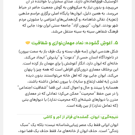
آکوستیک فوق‌العاده‌ای دارند. صدای سخنران یا خواننده در آن
می‌پیچد و بدون نیاز به میکروفون به گوش جمعیت حاضر در حیاط
می‌رسد. به همین دلیل، ایوان‌ها پایگاه اصلی برگزاری مراسم مذهبی
(تعزیه)، نقالی شاهنامه، و گردهمایی‌های اعتراضی یا مشورتی مردم
شهر بودند. ایوان، “تریبون آزاد” جامعه سنتی ایران بود؛ جایی که
فرهنگ شفاهی سینه به سینه منتقل می‌شد.
۵. آغوشِ گشوده: نماد مهمان‌نوازی و شفافیت
شکل هندسی ایوان (سه طرف بسته و یک طرف باز به سمت بیرون)
در ناخودآگاه انسان حسی از “دعوت” و “پذیرش” ایجاد می‌کند.
خانه‌ای که ایوان دارد، انگار آغوشش را برای مهمان باز کرده است.
این برخلاف معماری درون‌گرای افراطی است که همه چیز را پنهان
می‌کند. ایوان جایی بود که اهل خانه می‌توانستند بدون دیده
شدن (به لطف ارتفاع و سایه)، با بیرون تعامل داشته باشند،
همسایه را ببینند و حال و احوال کنند. این فضا “شفافیت اجتماعی”
را در عین حفظ “محرمیت” ممکن می‌کرد؛ تعادلی که در معماری
مدرن با دیوارهای شیشه‌ای (که محرمیت ندارد) یا دیوارهای بتنی
(که تعامل ندارد) از بین رفته است.
نتیجه‌گیری: ایوان، گمشده‌ای فراتر از آجر و کاشی
ایوان ایرانی فقط یک عنصر زیبایی‌شناسانه نیست؛ بلکه یک “سبک
زندگی” است. حذف ایوان از خانه‌های ما، فقط حذف یک فضا نبود،