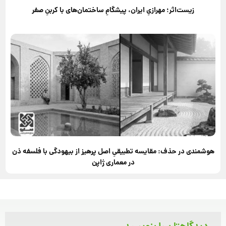
زیست‌اثر؛ مهرازیِ ایران، پیشگامِ ساختمان‌های با کربنِ صفر
هوشمندی در حذف: مقایسه تطبیقیِ اصل پرهیز از بیهودگی با فلسفه ذن
در معماری ژاپن