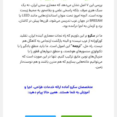
بررسی این ۷ اصل نشان می‌دهد که معماری سنتی ایران، نه یک
سبک هنری صرف، بلکه پاسخی علمی و بقا‌محور به محیط زیست
بوده است. آنچه امروز تحت عنوان استاندارد‌هایی مانند LEED یا
BREEAM در جهان غرب تدریس می‌شود، قرن‌ها پیش در کاشان،
یزد و کرمان به اجرا درآمده بود.
سکرو
ما در
بر این باوریم که راه نجات معماری آینده ایران، تقلید
کورکورانه از غرب نیست؛ و البته بازگشت ارتجاعی به کاهگل هم
“ترجمه”
نیست. راه حل،
این اصول است. ما باید منطقِ بادگیر را با
تکنولوژیِ سنسورهای هوشمند، و منطقِ دیوارهای قطور را با
متریال‌های نوین عایق ترکیب کنیم. تنها در این صورت است که
می‌توانیم خانه‌هایی بسازیم که هم مدرن باشند و هم دوست‌دار
زمین.
متخصصان سکرو آماده ارائه خدمات طراحی، اجرا و
آموزش به شما هستند. همین حالا پیام دهید: