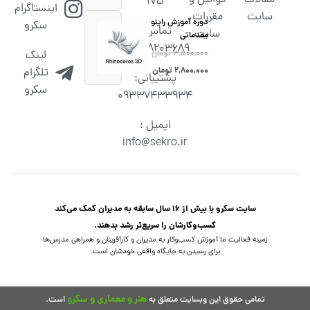
۱۷۵
اینستاگرام
سایت
مقررات
دوره آموزش راینو
سکرو
تماس :
سایت
مقدماتی
02538203689
۳,۵۰۰,۰۰۰
تومان
لینک
۲,۸۰۰,۰۰۰
تومان
تلگرام
پشتیبانی:
سکرو
09337433934
ایمیل :
info@sekro.ir
سایت سکرو با بیش از 16 سال سابقه به مدیران کمک می‌کند
کسب‌و‌کارشان را سریع‌تر رشد بدهند.
زمینه فعالیت ما آموزش کسب‌وکار به مدیران و کارآفرینان و همراهی مدرس‌ها
برای رسیدن به جایگاه واقعی خودشان است.
هنر و معماری و سکرو
تمامی حقوق این وبسایت متعلق به
است.