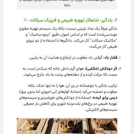
جهت‌گیری هوشمندانه (رون)؛ راز استفاده حداکثری از گرمای خورشید و
سایه
۲. بادگیر؛ شاهکار تهویه طبیعی و فیزیک سیالات
بادگیر صرفاً یک نماد تزیینی نیست؛ بلکه یک سیستم تهویه مطبوع
مهندسی‌شده است که بر اساس اصول دقیق “ترمودینامیک” و
“مکانیک سیالات” کار می‌کند. بادگیرها با استفاده از دو نیروی
طبیعی کار می‌کنند:
فشار باد:
گرفتن باد مطلوب در ارتفاع و هدایت آن به پایین.
اثر دودکش (مکشی):
هوای گرم داخل خانه که سبک‌تر است، به
سمت بالا حرکت کرده و از دهانه‌های پشت به باد خارج می‌شود.
ترکیب بادگیر با حوضخانه در زیر آن، هوا را نه تنها خنک، بلکه
مرطوب و تصفیه می‌کرد (مشابه کولرهای آبی امروزی اما بدون برق).
درس برای آینده:
استفاده از دودکش‌های خورشیدی و سیستم‌های
تهویه طبیعی در برج‌های بلندمرتبه شهری برای کاهش بار مصرفی
سیستم‌های الکتریکی.