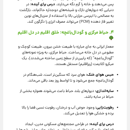
درس برای آینده:
پس می‌دهند و خانه را گرم نگه می‌دارند.
در
دنیایی که دیوارهای نازک و شیشه‌های دوجداره حاکم‌اند، بازگشت
به مصالحی با اینرسی حرارتی بالا یا استفاده از متریال‌های نوین
تغییر فاز دهنده (PCM) می‌تواند مصرف انرژی را دگرگون کند.
۴. حیاط مرکزی و گودال‌باغچه؛ خلق اقلیم در دل اقلیم
معمار ایرانی به جای مبارزه با طبیعت خشن بیرون، طبیعت کوچک و
مطبوعی در دل خانه می‌ساخت. حیاط مرکزی، به ویژه نمونه‌های
“گودال‌باغچه” (که پایین‌تر از سطح زمین ساخته می‌شدند)، یک
میکرو-کلایمت (ریزاقلیم) مستقل هستند.
حبس هوای خنک:
هوای سرد که سنگین‌تر است، شب‌هنگام در
گودال‌باغچه جمع می‌شود و تا اواسط روز بعد باقی می‌ماند.
سایه‌اندازی:
دیوارهای بلند حیاط باعث می‌شوند همواره بخشی از
حیاط در سایه باشد.
رطوبت‌زایی:
وجود حوض آب و درختان، رطوبت نسبی فضا را بالا
برده و خشکی هوا را تعدیل می‌کند.
درس برای آینده:
در طراحی مجتمع‌های مسکونی مدرن، ایجاد