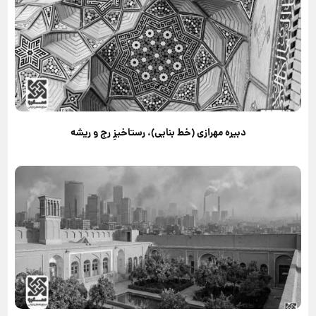
دبیره مهرازی (خط بنایی)، رستاخیزِ رج و ریشه