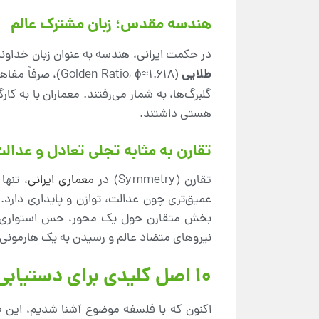
هندسه مقدس؛ زبان مشترک عالم
در حکمت ایرانی، هندسه به عنوان زبان خداون
طلایی
(Ratio, ϕ≈1.618
گلبرگ‌ها، به شمار می‌رفتند. معماران با به کار
هستی داشتند.
تقارن به مثابه تجلی تعادل و عدال
تقارن (Symmetry) در
معماری ایرانی
، تنها
عمیق‌تری چون عدالت، توازن و پایداری دارد. ه
بخش متقارن حول یک محور، حس استواری، آرامش
نیروهای متضاد عالم و رسیدن به یک هارمونی 
10 اصل کلیدی برای دستیابی به تناسبات طلایی در فضا
اکنون که با فلسفه موضوع آشنا شدیم، این 10 اصل به شما نشان می‌دهند که چگونه