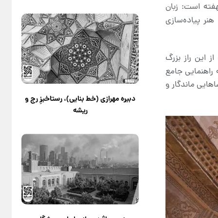
فته است: زبان
هنر پیاده‌سازی
ز این راز بزرگ
 راهنمایی جامع
هایی ماندگار و
دبیره مهرازی (خط بنایی)، رستاخیزِ رج و
ریشه