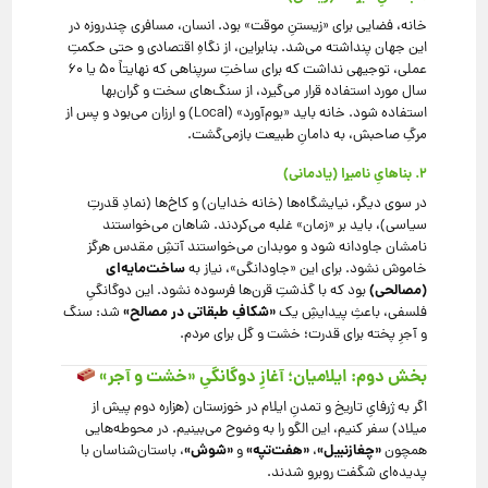
خانه، فضایی برای «زیستنِ موقت» بود. انسان، مسافری چند‌روزه در
این جهان پنداشته می‌شد. بنابراین، از نگاهِ اقتصادی و حتی حکمتِ
عملی، توجیهی نداشت که برای ساختِ سرپناهی که نهایتاً ۵۰ یا ۶۰
سال مورد استفاده قرار می‌گیرد، از سنگ‌های سخت و گران‌بها
استفاده شود. خانه باید «بوم‌آورد» (Local) و ارزان می‌بود و پس از
مرگِ صاحبش، به دامانِ طبیعت بازمی‌گشت.
۲. بناهایِ نامیرا (یادمانی)
در سوی دیگر، نیایشگاه‌ها (خانه خدایان) و کاخ‌ها (نمادِ قدرتِ
سیاسی)، باید بر «زمان» غلبه می‌کردند. شاهان می‌خواستند
نامشان جاودانه شود و موبدان می‌خواستند آتشِ مقدس هرگز
ساخت‌مایه‌ای
خاموش نشود. برای این «جاودانگی»، نیاز به
(مصالحی)
بود که با گذشتِ قرن‌ها فرسوده نشود. این دوگانگیِ
«شکافِ طبقاتی در مصالح»
فلسفی، باعثِ پیدایشِ یک
شد: سنگ
و آجرِ پخته برای قدرت؛ خشت و گل برای مردم.
بخش دوم: ایلامیان؛ آغازِ دوگانگیِ «خشت و آجر»
اگر به ژرفایِ تاریخ و تمدنِ ایلام در خوزستان (هزاره دوم پیش از
میلاد) سفر کنیم، این الگو را به وضوح می‌بینیم. در محوطه‌هایی
«چغازنبیل»
«هفت‌تپه»
«شوش»
همچون
،
و
، باستان‌شناسان با
پدیده‌ای شگفت روبرو شدند.