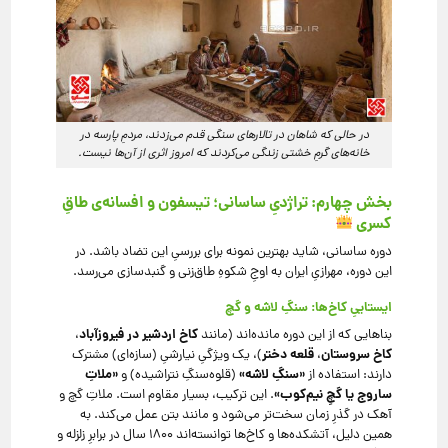
در حالی که شاهان در تالارهای سنگی قدم می‌زدند، مردمِ پارسه در
خانه‌های گرمِ خشتی زندگی می‌کردند که امروز اثری از آن‌ها نیست.
بخش چهارم: تراژدیِ ساسانی؛ تیسفون و افسانه‌ی طاقِ
کسری
دوره ساسانی، شاید بهترین نمونه برای بررسیِ این تضاد باشد. در
این دوره، مهرازیِ ایران به اوجِ شکوهِ طاق‌زنی و گنبدسازی می‌رسد.
ایستاییِ کاخ‌ها: سنگِ لاشه و گچ
کاخ اردشیر در فیروزآباد
بناهایی که از این دوره مانده‌اند (مانند
،
کاخ سروستان
قلعه دختر
،
)، یک ویژگیِ نیارشیِ (سازه‌ای) مشترک
«سنگِ لاشه»
«ملاتِ
دارند: استفاده از
(قلوه‌سنگِ نتراشیده) و
ساروج یا گچِ نیم‌کوب»
. این ترکیب، بسیار مقاوم است. ملاتِ گچ و
آهک در گذرِ زمان سخت‌تر می‌شود و مانند بتن عمل می‌کند. به
همین دلیل، آتشکده‌ها و کاخ‌ها توانسته‌اند ۱۸۰۰ سال در برابرِ زلزله و