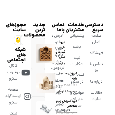
دسترسی
خدمات
تماس
جدید
مجوزهای
سریع
مشتریان
باما
ترین
سایت
محصولات
صفحه
پشتیبانی
آدرس :
اصلی
قم،
دوره
بافت
طراحی
خیابان
شبکه
گره های
فروشگاه
های
امام رضا،
شش
ثبت
اجتماعی
مجتمع
تماس با
شکایات
۰
تومان
کانال
فردوس،
ما
یوتیوب
آموزش هندسه
طبقه
استخدام
سکرو
پایه
همکف،
درباره ما
در سکرو
۳,۸۰۰,۰۰۰
تومان
پلاک
صفحه
۱,۸۰۰,۰۰۰
تومان
مقالات
قوانین و
۱۷۵
اینستاگرام
سایت
مقررات
دوره آموزش راینو
سکرو
تماس :
سایت
مقدماتی
02538203689
۳,۵۰۰,۰۰۰
تومان
لینک