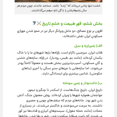
خشت تنها زمانی می‌ماند که “زنده” باشد. مساجد ماندند چون مردم هر
سال زخم‌هایشان را با گِل تازه مرهم می‌گذاشتند.
بخش ششم: قهرِ طبیعت و خشمِ تاریخ
افزون بر نوعِ مصالح، دو عاملِ ویرانگرِ دیگر نیز در محو شدنِ مهرازیِ
مسکونیِ ایران نقش داشته‌اند:
الف) زمین‌لرزه و سیل
فلاتِ ایران، سرزمینی ناآرام است. زلزله‌ها بارها شهرهای ما را با خاک
یکسان کرده‌اند (مانند بم، طبس، رودبار). در زلزله، سازه‌های خشتی
و گلیِ مسکونی، آسیب‌پذیرترین بخش هستند و معمولاً کاملاً پودر
می‌شوند. اما سازه‌هایی با جرزهای ستبرِ سنگی یا آجری (بناهای
حکومتی)، شانسِ بیشتری برای ایستادگی دارند.
ب) تاخت‌وتار و زمینِ سوخته
تاریخِ ایران، تاریخِ جنگ‌هاست. از اسکندر تا چنگیز و تیمور،
مهاجمان همواره شهرها را ویران کرده‌اند. روشِ معمولِ جنگ، آتش
زدنِ شهر بود. خانه‌های مردم که سقف‌های چوبی و حصیری
داشتند، به سرعت می‌سوختند و خاکستر می‌شدند. در بسیاری از
حملات (مانند حمله مغول)، سیستم‌های آبیاری و قنات‌ها نیز کور
می‌شدند که باعثِ غیرقابل‌سکونت شدنِ شهر و رها شدنِ خانه‌ها