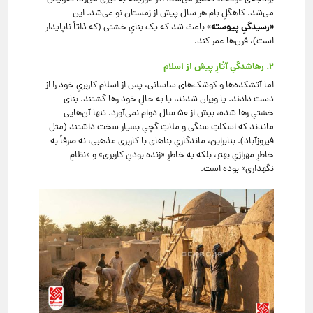
می‌شد. کاهگلِ بام هر سال پیش از زمستان نو می‌شد. این
«رسیدگیِ پیوسته»
باعث شد که یک بنایِ خشتی (که ذاتاً ناپایدار
است)، قرن‌ها عمر کند.
۲. رهاشدگیِ آثارِ پیش از اسلام
اما آتشکده‌ها و کوشک‌های ساسانی، پس از اسلام کاربریِ خود را از
دست دادند. یا ویران شدند، یا به حالِ خود رها گشتند. بنای
خشتیِ رها شده، بیش از ۵۰ سال دوام نمی‌آورد. تنها آن‌هایی
ماندند که اسکلتِ سنگی و ملاتِ گچیِ بسیار سخت داشتند (مثل
فیروزآباد). بنابراین، ماندگاریِ بناهای با کاربری مذهبی، نه صرفاً به
خاطرِ مهرازیِ بهتر، بلکه به خاطرِ «زنده بودنِ کاربری» و «نظامِ
نگهداری» بوده است.