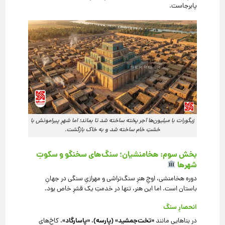
پابرجاست.
زیگورات با میلیون‌ها آجر پخته ساخته شد تا بماند؛ اما شهرِ پیرامونش با
خشتِ خام ساخته شد و به خاک بازگشت.
بخش سوم: هخامنشیان؛ سنگ‌های سخنگو و سکوتِ
شهرها
دوره هخامنشی، اوجِ هنرِ سنگ‌تراشی و مهرازیِ سنگی در جهانِ
باستان است. اما این هنر، تنها در خدمتِ یک قشرِ خاص بود.
انحصارِ سنگ
«تخت‌جمشید» (پارسه)
«پاسارگاد»
در بناهایی مانند
،
، کاخ‌های