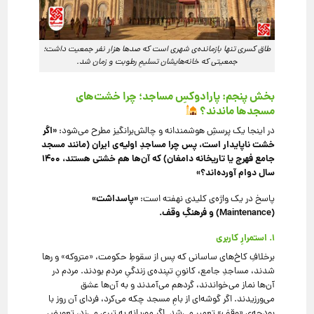
طاق کسری تنها بازمانده‌ی شهری است که صدها هزار نفر جمعیت داشت؛
جمعیتی که خانه‌هایشان تسلیمِ رطوبت و زمان شد.
بخش پنجم: پارادوکسِ مساجد؛ چرا خشت‌های
مسجدها ماندند؟
«اگر
در اینجا یک پرسشِ هوشمندانه و چالش‌برانگیز مطرح می‌شود:
خشت ناپایدار است، پس چرا مساجدِ اولیه‌ی ایران (مانند مسجد
جامع فهرج یا تاریخانه دامغان) که آن‌ها هم خشتی هستند، ۱۴۰۰
سال دوام آورده‌اند؟»
«پاسداشت»
پاسخ در یک واژه‌ی کلیدی نهفته است:
(Maintenance) و فرهنگِ وقف.
۱. استمرارِ کاربری
برخلافِ کاخ‌های ساسانی که پس از سقوطِ حکومت، «متروکه» و رها
شدند، مساجدِ جامع، کانونِ تپنده‌ی زندگیِ مردم بودند. مردم در
آن‌ها نماز می‌خواندند، گردهم می‌آمدند و به آن‌ها عشق
می‌ورزیدند. اگر گوشه‌ای از بامِ مسجد چکه می‌کرد، فردای آن روز با
بودجه‌ی «وقف» تعمیر می‌شد. اگر موریانه به تیری می‌زد، تعویض