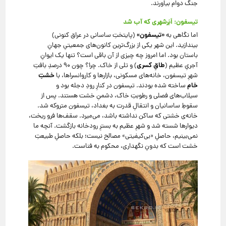
جنگ دوام بیاورند.
تیسفون: اَبَرشهری که آب شد
«تیسفون»
اما نگاهی به
(پایتختِ ساسانی در عراق کنونی)
بیندازید. این شهر یکی از بزرگ‌ترین کانون‌های جمعیتیِ جهانِ
باستان بود. اما امروز چه چیزی از آن باقی است؟ تنها یک ایوانِ
طاقِ کسری
آجریِ عظیم (
) و تلی از خاک. چرا؟ چون ۹۰ درصدِ بافتِ
خشتِ
شهرِ تیسفون، خانه‌های مسکونی، بازارها و کاروانسراها، با
خام
ساخته شده بودند. تیسفون در کنارِ رودِ دجله بود و
سیلاب‌های فصلی و رطوبتِ خاک، دشمنِ خشت هستند. پس از
سقوطِ ساسانیان و انتقالِ قدرت به بغداد، تیسفون متروکه شد.
خانه‌ی خشتی که ساکن نداشته باشد، می‌میرد. سقف‌ها فرو ریخت،
دیوارها شسته شد و شهرِ عظیم به بسترِ رودخانه بازگشت. آنچه ما
نمی‌بینیم، حاصلِ «بی‌کیفیتی» مصالح نیست؛ بلکه حاصلِ طبیعتِ
خشت است که بدونِ نگهداری، محکوم به فناست.