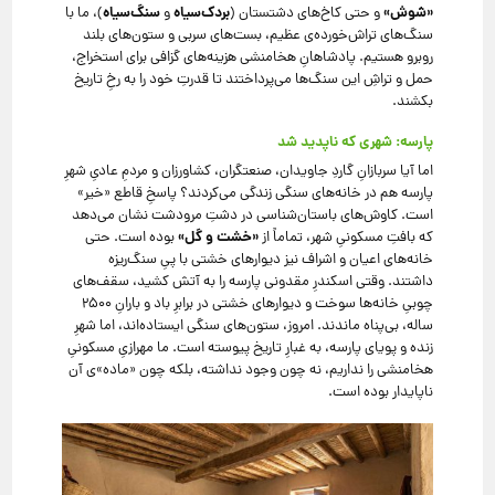
«شوش»
بردک‌سیاه
سنگ‌سیاه
و حتی کاخ‌های دشتستان (
و
)، ما با
سنگ‌های تراش‌خورده‌ی عظیم، بست‌های سربی و ستون‌های بلند
روبرو هستیم. پادشاهانِ هخامنشی هزینه‌های گزافی برای استخراج،
حمل و تراشِ این سنگ‌ها می‌پرداختند تا قدرتِ خود را به رخِ تاریخ
بکشند.
پارسه: شهری که ناپدید شد
اما آیا سربازانِ گاردِ جاویدان، صنعتگران، کشاورزان و مردمِ عادیِ شهرِ
پارسه هم در خانه‌های سنگی زندگی می‌کردند؟ پاسخِ قاطع «خیر»
است. کاوش‌های باستان‌شناسی در دشتِ مرودشت نشان می‌دهد
«خشت و گل»
که بافتِ مسکونیِ شهر، تماماً از
بوده است. حتی
خانه‌های اعیان و اشراف نیز دیوارهای خشتی با پیِ سنگ‌ریزه
داشتند. وقتی اسکندرِ مقدونی پارسه را به آتش کشید، سقف‌های
چوبیِ خانه‌ها سوخت و دیوارهای خشتی در برابرِ باد و بارانِ ۲۵۰۰
ساله، بی‌پناه ماندند. امروز، ستون‌های سنگی ایستاده‌اند، اما شهرِ
زنده و پویای پارسه، به غبارِ تاریخ پیوسته است. ما مهرازیِ مسکونیِ
هخامنشی را نداریم، نه چون وجود نداشته، بلکه چون «ماده»‌ی آن
ناپایدار بوده است.