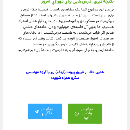
نتیجه‌گیری: درس‌هایی برای مهرازیِ امروز
بررسیِ این موضوع تنها یک مطالعه‌ی باستانی نیست؛ بلکه درسی
برای امروز است. امروز نیز ما با «بساز‌بفروشی» و استفاده از مصالحِ
بی‌کیفیت در مسکنِ مهر و انبوه‎سازی‌ها، در حالِ تکرارِ همان اشتباه
هستیم، اما بدونِ آن فلسفه‌ی «بوم‌آور» بودن. خانه‌های خشتیِ
قدیم اگر خراب می‌شدند، به طبیعت بازمی‌گشتند؛ اما نخاله‌های
ساختمانیِ امروز، طبیعت را آلوده می‌کنند. شاید وقت آن رسیده که
از «نیارشِ پایدارِ» بناهای تاریخی درس بگیریم و در ساختِ
خانه‌هایمان، به جایِ سودِ آنی، به «کیفیت و ماندگاری» بیندیشیم.
همین حالا از طریق پیوند (لینک) زیر با گروه مهندسی
سکرو همراه شوید:
پیام در
پیام در
واتس
تلگرام
آپ