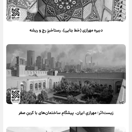
دبیره مهرازی (خط بنایی)، رستاخیزِ رج و ریشه
زیست‌اثر؛ مهرازیِ ایران، پیشگامِ ساختمان‌های با کربنِ صفر