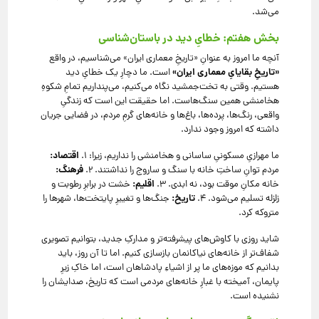
می‌شد.
بخش هفتم: خطایِ دید در باستان‌شناسی
آنچه ما امروز به عنوانِ «تاریخِ معماری ایران» می‌شناسیم، در واقع
«تاریخِ بقایایِ معماری ایران»
است. ما دچارِ یک خطایِ دید
هستیم. وقتی به تخت‌جمشید نگاه می‌کنیم، می‌پنداریم تمامِ شکوهِ
هخامنشی همین سنگ‌هاست. اما حقیقت این است که زندگیِ
واقعی، رنگ‌ها، پرده‌ها، باغ‌ها و خانه‌های گرمِ مردم، در فضایی جریان
داشته که امروز وجود ندارد.
اقتصاد:
ما مهرازیِ مسکونیِ ساسانی و هخامنشی را نداریم، زیرا: ۱.
فرهنگ:
مردم توانِ ساختِ خانه با سنگ و ساروج را نداشتند. ۲.
اقلیم:
خانه مکانِ موقت بود، نه ابدی. ۳.
خشت در برابرِ رطوبت و
تاریخ:
زلزله تسلیم می‌شود. ۴.
جنگ‌ها و تغییرِ پایتخت‌ها، شهرها را
متروکه کرد.
شاید روزی با کاوش‌های پیشرفته‌تر و مدارکِ جدید، بتوانیم تصویری
شفاف‌تر از خانه‌های نیاکانمان بازسازی کنیم. اما تا آن روز، باید
بدانیم که موزه‌های ما پر از اشیاءِ پادشاهان است، اما خاکِ زیرِ
پایمان، آمیخته با غبارِ خانه‌های مردمی است که تاریخ، صدایشان را
نشنیده است.