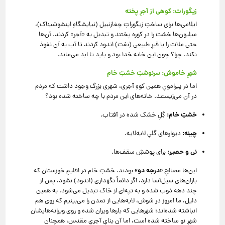
زیگورات: کوهی از آجرِ پخته
ایلامی‌ها برای ساختِ زیگوراتِ چغازنبیل (نیایشگاهِ اینشوشیناک)،
میلیون‌ها خشت را در کوره پختند و تبدیل به «آجر» کردند. آن‌ها
حتی ملات را با قیرِ طبیعی (نفت) اندود کردند تا آب به آن نفوذ
نکند. چرا؟ چون این خانه خدا بود و باید تا ابد می‌ماند.
شهرِ خاموش: سرنوشتِ خشتِ خام
اما در پیرامونِ همین کوهِ آجری، شهری بزرگ وجود داشت که مردم
در آن می‌زیستند. خانه‌های این مردم با چه ساخته شده بود؟
خشتِ خام:
گِلِ خشک شده در آفتاب.
چینه:
دیوارهای گلیِ لایه‌لایه.
نی و حصیر:
برای پوششِ سقف‌ها.
«درجه دو»
این‌ها مصالحِ
بودند. خشتِ خام در اقلیمِ خوزستان که
باران‌های سیل‌آسا دارد، اگر دائماً نگهداری (اندود) نشود، پس از
چند دهه ذوب شده و به تپه‌ای از خاک تبدیل می‌شود. به همین
دلیل، ما امروز در شوش، لایه‌هایی از تمدن را می‌بینیم که روی هم
انباشته شده‌اند؛ شهرهایی که بارها ویران شده و روی ویرانه‌هایشان
شهرِ نو ساخته شده است، اما آن بنایِ آجریِ مقدس، همچنان