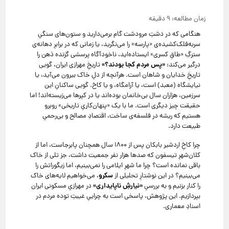
هنگامی که در دشتِ مرودشت گام برمی‌دارید و ستون‌های سنگیِ
سر‌به‌فلک‌کشیده‌ی «پارسه» را می‌نگرید، یا زمانی که در برابرِ دهانه‌ی
سترگِ «طاقِ کسری» ایستاده‌اید، ناخودآگاه پرسشی گزنده ذهن را
«پس مردم کجا بودند؟»
درگیر می‌کند:
تاریخِ مهرازی ایران، گویی
تاریخِ خدایان و شاهان است. هرآنچه از دلِ خاک بیرون می‌آید، یا
نیایشگاه (معبد) است، یا آرامگاه، و یا کاخ. گویی ساکنانِ این
سرزمین، هزاران سال بی‌خانمان بوده‌اند یا در کپرها می‌زیسته‌اند! اما
حقیقت چیز دیگری است. ما با یک «پنهان‌کاریِ تاریخی» روبرو
هستیم که ریشه در فلسفه‌ی ساخت، اقتصادِ مصالح و بی‌رحمیِ
طبیعت دارد.
چرا کاخِ اردشیر بابکان پس از ۱۸۰۰ سال همچنان پابرجاست، اما از
کلان‌شهرِ تیسفون که صدها هزار نفر جمعیت داشت، جز تلی از خاک
باقی نمانده است؟ چرا ما شهرِ ایلامی را نمی‌بینیم، اما زیگوراتش را
سکرو
می‌بینیم؟ در این نوشتارِ تحلیلی از
، می‌خواهیم لایه‌های خاک
«نیارشِ ناپایداری»
را کنار بزنیم و به بررسیِ
در مهرازیِ مسکونی ایران
بپردازیم. این پژوهش، پاسخی است به چراییِ غیبتِ توده مردم در
اسنادِ معماری.