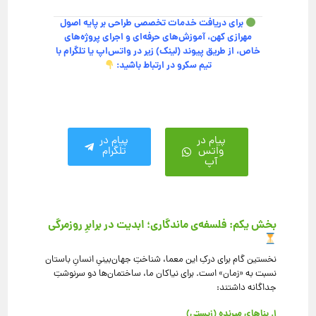
برای دریافت خدمات تخصصی طراحی بر پایه اصول
مهرازی کهن، آموزش‌های حرفه‌ای و اجرای پروژه‌های
خاص، از طریق پیوند (لینک) زیر در واتس‌اپ یا تلگرام با
تیم سکرو در ارتباط باشید:
پیام در
پیام در
واتس
تلگرام
آپ
بخش یکم: فلسفه‌ی ماندگاری؛ ابدیت در برابرِ روزمرگی
نخستین گام برای درکِ این معما، شناختِ جهان‌بینیِ انسانِ باستان
نسبت به «زمان» است. برای نیاکان ما، ساختمان‌ها دو سرنوشتِ
جداگانه داشتند:
۱. بناهایِ میرنده (زیستی)