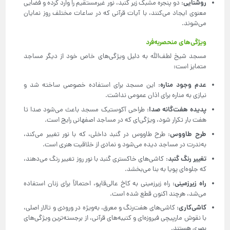
روشنایی
: دو پنجره مشبک زیر گنبد، نور غیرمستقیم را وارد کرده و فضایی
معنوی ایجاد می‌کنند، با آیات قرآنی که در ساعات مختلف روز نمایان
می‌شوند.
ویژگی‌های منحصربه‌فرد
مسجد شیخ لطف‌الله به دلیل ویژگی‌های خاص خود از دیگر مساجد
متمایز است:
عدم وجود مناره
: این مسجد برای استفاده خصوصی ساخته شد و
نیازی به مناره برای اذان عمومی نداشت.
پدیده هفت‌گانه صدا
: طراحی آکوستیک مسجد باعث می‌شود صدا تا
هفت بار تکرار شود، ویژگی‌ای که در مساجد اصفهانی رایج است.
طرح طاووس
: طرح طاووس در گنبد داخلی، که با نور تغییر می‌کند،
به‌ندرت در مساجد دیده می‌شود و نمادی از خلاقیت هنری است.
تغییر رنگ گنبد
: کاشی‌های خاکستری گنبد با نور روز تغییر رنگ می‌دهند،
که جلوه‌ای پویا به بنا می‌بخشد.
راه زیرزمینی
: راه زیرزمینی به کاخ عالی‌قاپو، احتمالاً برای زنان استفاده
می‌شد، هرچند اکنون قطع شده است.
کاشی‌کاری
: کاشی‌های هفت‌رنگ و معرق، به‌ویژه در ورودی و تالار اصلی،
با نقوش مارپیچی فیروزه‌ای و کتیبه‌های قرآنی، از برجسته‌ترین ویژگی‌های
بصری هستند.