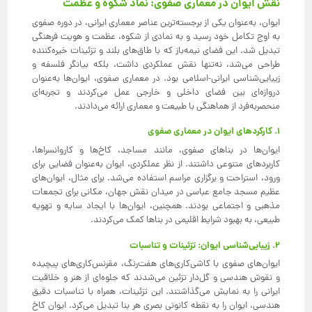
نقش ایوان در معماری صفوی: نماد شکوه و عظمت
ایوان، به‌عنوان یکی از برجسته‌ترین عناصر معماری ایرانی، در دوره صفوی
به اوج تکامل خود رسید و به نمادی از شکوه، عظمت و هویت فرهنگی
تبدیل شد. این فضای نیمه‌باز که با طاق‌های بلند و تزئینات خیره‌کننده
طراحی می‌شد، نه‌تنها نقش عملکردی داشت، بلکه بیانگر فلسفه و
زیبایی‌شناسی ایرانی-اسلامی بود. در معماری صفوی، ایوان‌ها به‌عنوان
دروازه‌ای بین فضای داخلی و خارجی عمل می‌کردند و تجربه‌ای
منحصربه‌فرد از هماهنگی با طبیعت و معماری ارائه می‌دادند.
1. کارکردهای ایوان در معماری صفوی
ایوان‌ها در بناهای صفوی، مانند مساجد، کاخ‌ها و کاروانسراها،
کاربردهای متنوعی داشتند. از نظر عملکردی، ایوان به‌عنوان فضایی برای
ورود، استراحت و برگزاری مراسم استفاده می‌شد. برای مثال، ایوان‌های
عظیم مسجد جامع عباسی در میدان نقش جهان، مکانی برای تجمعات
مذهبی و اجتماعی بودند. همچنین، ایوان‌ها با ایجاد سایه و تهویه
طبیعی، به بهبود شرایط اقلیمی در بناها کمک می‌کردند.
2. زیبایی‌شناسی ایوان: تزئینات و تناسبات
ایوان‌های صفوی با کاشی‌کاری‌های هفت‌رنگ، مقرنس‌کاری‌های پیچیده
و نقوش هندسی و گل‌دار تزئین می‌شدند که جلوه‌ای از هنر و خلاقیت
ایرانی را به نمایش می‌گذاشتند. این تزئینات، همراه با تناسبات دقیق
هندسی، ایوان را به نقطه کانونی بصری هر بنا تبدیل می‌کرد. ایوان کاخ