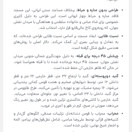
طراحی بدون مناره و حیاط
: برخلاف مساجد سنتی ایرانی، این مسجد
فاقد مناره و حیاط چهار ایوانی است. این طراحی به دلیل کاربری
خصوصی برای شاه عباس و خانواده سلطنتی و هماهنگی با میدان نقش
جهان، که روبه‌روی کاخ عالی‌قاپو قرار دارد، انتخاب شد.
نسبت طلایی
: ابعاد مسجد بر اساس نسبت طلایی طراحی شده‌اند، که
به تعادل و زیبایی بصری آن کمک می‌کند. تالار اصلی با روش‌های
هندسی دقیق شکل گرفته است.
چرخش 45 درجه برای قبله
: به دلیل جهت‌گیری شمالی-جنوبی میدان
نقش جهان، مسجد 45 درجه چرخانده شده تا با قبله هم‌راستا شود،
در حالی که ظاهر خارجی آن حفظ شده است.
گنبد دوپوسته‌ای
: گنبد با ارتفاع 32 متر، قطر خارجی 22 متر و قطر
داخلی 12 متر، توسط دیوارهای ضخیم و هشت قوس کمانی پشتیبانی
می‌شود. 16 پنجره مشبک، نور و تهویه را تأمین می‌کنند. طرح طاووس در
مرکز گنبد داخلی با 32 الماس، با تغییر نور، جلوه‌ای متفاوت می‌یابد.
گنبد خارجی با کاشی‌های خاکستری تزئین شده و در طول روز تغییر رنگ
می‌دهد: صورتی در صبح، کرم در ظهر و آجری در غروب.
محراب
: محراب با قوس دندانه‌دار، تزئینات صدفی، الگوهای گل‌دار و
کتیبه‌های قرآنی توسط علی‌رضا عباسی، شامل نقل‌قول‌های پیامبر، ائمه
و اشعار شیخ بهایی، تزئین شده است.