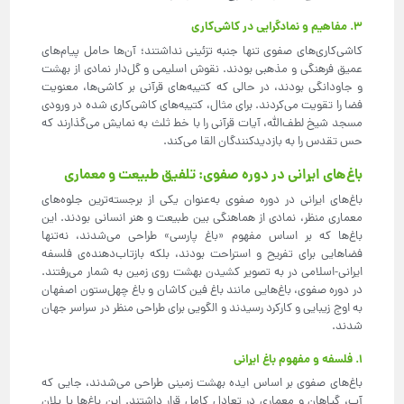
3. مفاهیم و نمادگرایی در کاشی‌کاری
کاشی‌کاری‌های صفوی تنها جنبه تزئینی نداشتند؛ آن‌ها حامل پیام‌های
عمیق فرهنگی و مذهبی بودند. نقوش اسلیمی و گل‌دار نمادی از بهشت
و جاودانگی بودند، در حالی که کتیبه‌های قرآنی بر کاشی‌ها، معنویت
فضا را تقویت می‌کردند. برای مثال، کتیبه‌های کاشی‌کاری شده در ورودی
مسجد شیخ لطف‌الله، آیات قرآنی را با خط ثلث به نمایش می‌گذارند که
حس تقدس را به بازدیدکنندگان القا می‌کند.
باغ‌های ایرانی در دوره صفوی: تلفیق طبیعت و معماری
باغ‌های ایرانی در دوره صفوی به‌عنوان یکی از برجسته‌ترین جلوه‌های
معماری منظر، نمادی از هماهنگی بین طبیعت و هنر انسانی بودند. این
باغ‌ها که بر اساس مفهوم «باغ پارسی» طراحی می‌شدند، نه‌تنها
فضاهایی برای تفریح و استراحت بودند، بلکه بازتاب‌دهنده‌ی فلسفه
ایرانی-اسلامی در به تصویر کشیدن بهشت روی زمین به شمار می‌رفتند.
در دوره صفوی، باغ‌هایی مانند باغ فین کاشان و باغ چهل‌ستون اصفهان
به اوج زیبایی و کارکرد رسیدند و الگویی برای طراحی منظر در سراسر جهان
شدند.
1. فلسفه و مفهوم باغ ایرانی
باغ‌های صفوی بر اساس ایده بهشت زمینی طراحی می‌شدند، جایی که
آب، گیاهان و معماری در تعادل کامل قرار داشتند. این باغ‌ها با پلان