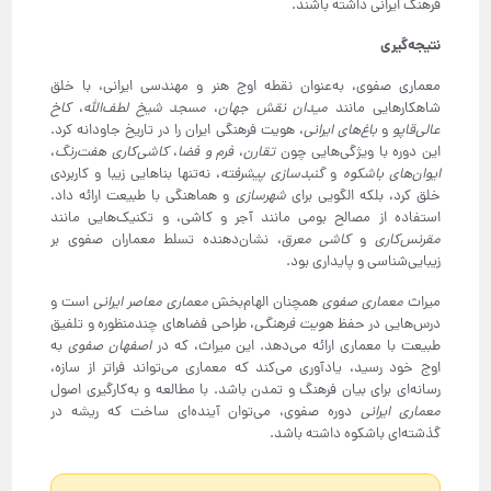
فرهنگ ایرانی داشته باشند.
نتیجه‌گیری
معماری صفوی، به‌عنوان نقطه اوج هنر و مهندسی ایرانی، با خلق
شاهکارهایی مانند
میدان نقش جهان
،
مسجد شیخ لطف‌الله
،
کاخ
عالی‌قاپو
و
باغ‌های ایرانی
، هویت فرهنگی ایران را در تاریخ جاودانه کرد.
این دوره با ویژگی‌هایی چون
تقارن
،
فرم و فضا
،
کاشی‌کاری هفت‌رنگ
،
ایوان‌های باشکوه
و
گنبدسازی پیشرفته
، نه‌تنها بناهایی زیبا و کاربردی
خلق کرد، بلکه الگویی برای
شهرسازی
و هماهنگی با طبیعت ارائه داد.
استفاده از مصالح بومی مانند آجر و کاشی، و تکنیک‌هایی مانند
مقرنس‌کاری
و
کاشی معرق
، نشان‌دهنده تسلط معماران صفوی بر
زیبایی‌شناسی و پایداری بود.
میراث
معماری صفوی
همچنان الهام‌بخش
معماری معاصر ایرانی
است و
درس‌هایی در حفظ
هویت فرهنگی
، طراحی فضاهای چندمنظوره و تلفیق
طبیعت با معماری ارائه می‌دهد. این میراث، که در
اصفهان صفوی
به
اوج خود رسید، یادآوری می‌کند که معماری می‌تواند فراتر از سازه،
رسانه‌ای برای بیان فرهنگ و تمدن باشد. با مطالعه و به‌کارگیری اصول
معماری ایرانی
دوره صفوی، می‌توان آینده‌ای ساخت که ریشه در
گذشته‌ای باشکوه داشته باشد.