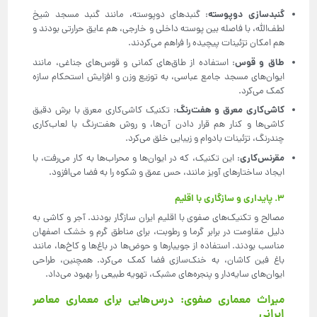
گنبدسازی دوپوسته
: گنبدهای دوپوسته، مانند گنبد مسجد شیخ
لطف‌الله، با فاصله بین پوسته داخلی و خارجی، هم عایق حرارتی بودند و
هم امکان تزئینات پیچیده را فراهم می‌کردند.
طاق و قوس
: استفاده از طاق‌های کمانی و قوس‌های جناغی، مانند
ایوان‌های مسجد جامع عباسی، به توزیع وزن و افزایش استحکام سازه
کمک می‌کرد.
کاشی‌کاری معرق و هفت‌رنگ
: تکنیک کاشی‌کاری معرق با برش دقیق
کاشی‌ها و کنار هم قرار دادن آن‌ها، و روش هفت‌رنگ با لعاب‌کاری
چندرنگ، تزئینات بادوام و زیبایی خلق می‌کرد.
مقرنس‌کاری
: این تکنیک، که در ایوان‌ها و محراب‌ها به کار می‌رفت، با
ایجاد ساختارهای آویز مانند، حس عمق و شکوه را به فضا می‌افزود.
3. پایداری و سازگاری با اقلیم
مصالح و تکنیک‌های صفوی با اقلیم ایران سازگار بودند. آجر و کاشی به
دلیل مقاومت در برابر گرما و رطوبت، برای مناطق گرم و خشک اصفهان
مناسب بودند. استفاده از جویبارها و حوض‌ها در باغ‌ها و کاخ‌ها، مانند
باغ فین کاشان، به خنک‌سازی فضا کمک می‌کرد. همچنین، طراحی
ایوان‌های سایه‌دار و پنجره‌های مشبک، تهویه طبیعی را بهبود می‌داد.
میراث معماری صفوی: درس‌هایی برای معماری معاصر
ایرانی