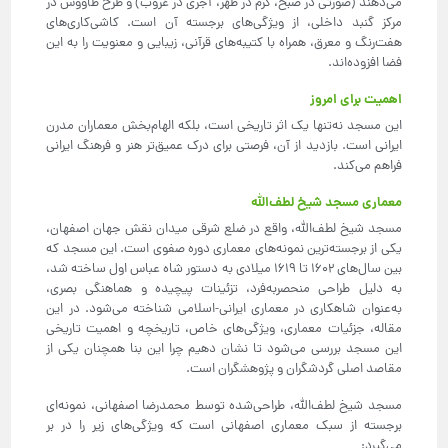
می‌دهند (صورتی در صبح، کرم در ظهر، آجری در غروب) و طرح طاووس در
مرکز گنبد داخلی، از ویژگی‌های برجسته آن است. کاشی‌کاری‌های
هفت‌رنگ و معرق، همراه با کتیبه‌های قرآنی، زیبایی و معنویت را به این
فضا افزوده‌اند.
اهمیت برای امروز
این مسجد نه‌تنها یک اثر تاریخی است، بلکه الهام‌بخش معماران مدرن
ایرانی است. بازدید از آن، فرصتی برای درک عمیق‌تر هنر و فرهنگ ایرانی
فراهم می‌کند.
معماری مسجد شیخ لطف‌الله
مسجد شیخ لطف‌الله، واقع در ضلع شرقی میدان نقش جهان اصفهان،
یکی از برجسته‌ترین نمونه‌های معماری دوره صفوی است. این مسجد که
بین سال‌های 1602 تا 1619 میلادی به دستور شاه عباس اول ساخته شد،
به دلیل طراحی منحصربه‌فرد، تزئینات پیچیده و هماهنگی بصری،
به‌عنوان شاهکاری در معماری ایرانی-اسلامی شناخته می‌شود. در این
مقاله، جزئیات معماری، ویژگی‌های خاص، تاریخچه و اهمیت تاریخی
این مسجد بررسی می‌شود تا نشان دهیم چرا این بنا همچنان یکی از
مقاصد اصلی گردشگران و پژوهشگران است.
مسجد شیخ لطف‌الله، طراحی‌شده توسط محمدرضا اصفهانی، نمونه‌ای
برجسته از سبک معماری اصفهانی است که ویژگی‌های زیر را در بر
می‌گیرد: