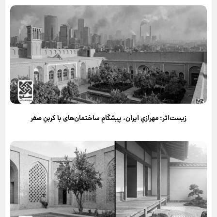
زیست‌اثر؛ مهرازیِ ایران، پیشگامِ ساختمان‌های با کربنِ صفر