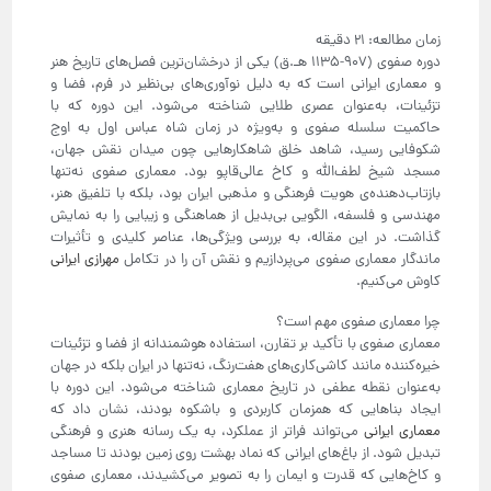
دوره صفوی (907-1135 هـ.ق) یکی از درخشان‌ترین فصل‌های تاریخ هنر
و معماری ایرانی است که به دلیل نوآوری‌های بی‌نظیر در فرم، فضا و
تزئینات، به‌عنوان عصری طلایی شناخته می‌شود. این دوره که با
حاکمیت سلسله صفوی و به‌ویژه در زمان شاه عباس اول به اوج
شکوفایی رسید، شاهد خلق شاهکارهایی چون میدان نقش جهان،
مسجد شیخ لطف‌الله و کاخ عالی‌قاپو بود. معماری صفوی نه‌تنها
بازتاب‌دهنده‌ی هویت فرهنگی و مذهبی ایران بود، بلکه با تلفیق هنر،
مهندسی و فلسفه، الگویی بی‌بدیل از هماهنگی و زیبایی را به نمایش
گذاشت. در این مقاله، به بررسی ویژگی‌ها، عناصر کلیدی و تأثیرات
ماندگار معماری صفوی می‌پردازیم و نقش آن را در تکامل
مهرازی ایرانی
کاوش می‌کنیم.
چرا معماری صفوی مهم است؟
معماری صفوی با تأکید بر تقارن، استفاده هوشمندانه از فضا و تزئینات
خیره‌کننده مانند کاشی‌کاری‌های هفت‌رنگ، نه‌تنها در ایران بلکه در جهان
به‌عنوان نقطه عطفی در تاریخ معماری شناخته می‌شود. این دوره با
ایجاد بناهایی که همزمان کاربردی و باشکوه بودند، نشان داد که
معماری ایرانی
می‌تواند فراتر از عملکرد، به یک رسانه هنری و فرهنگی
تبدیل شود. از باغ‌های ایرانی که نماد بهشت روی زمین بودند تا مساجد
و کاخ‌هایی که قدرت و ایمان را به تصویر می‌کشیدند، معماری صفوی