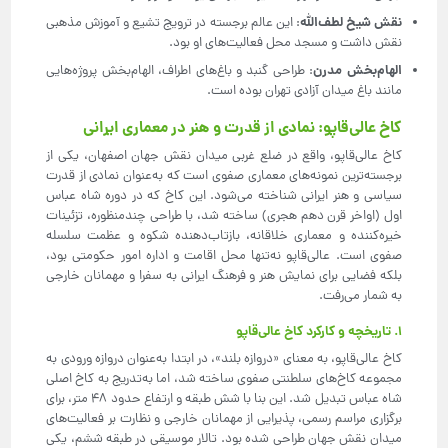
نقش شیخ لطف‌الله
: این عالم برجسته در ترویج تشیع و آموزش مذهبی
نقش داشت و مسجد محل فعالیت‌های او بود.
الهام‌بخش مدرن
: طراحی گنبد و باغ‌های اطراف، الهام‌بخش پروژه‌هایی
مانند باغ میدان آزادی تهران بوده است.
کاخ عالی‌قاپو: نمادی از قدرت و هنر در معماری ایرانی
کاخ عالی‌قاپو، واقع در ضلع غربی میدان نقش جهان اصفهان، یکی از
برجسته‌ترین نمونه‌های معماری صفوی است که به‌عنوان نمادی از قدرت
سیاسی و هنر ایرانی شناخته می‌شود. این کاخ که در دوره شاه عباس
اول (اواخر قرن دهم هجری) ساخته شد، با طراحی چندمنظوره، تزئینات
خیره‌کننده و معماری خلاقانه، بازتاب‌دهنده شکوه و عظمت سلسله
صفوی است. عالی‌قاپو نه‌تنها محل اقامت و اداره امور حکومتی بود،
بلکه فضایی برای نمایش هنر و فرهنگ ایرانی به سفرا و مهمانان خارجی
به شمار می‌رفت.
1. تاریخچه و کارکرد کاخ عالی‌قاپو
کاخ عالی‌قاپو، به معنای «دروازه بلند»، در ابتدا به‌عنوان دروازه ورودی به
مجموعه کاخ‌های سلطنتی صفوی ساخته شد، اما به‌تدریج به کاخ اصلی
شاه عباس تبدیل شد. این بنا با شش طبقه و ارتفاع حدود 48 متر، برای
برگزاری مراسم رسمی، پذیرایی از مهمانان خارجی و نظارت بر فعالیت‌های
میدان نقش جهان طراحی شده بود. تالار موسیقی در طبقه ششم، یکی