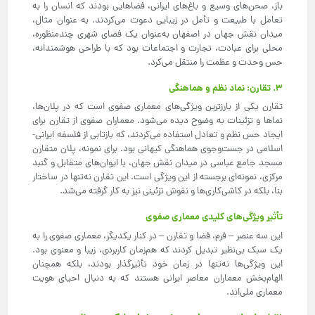
باز، صحن‌های وسیع و باغ‌های ایرانی، فضاهایی بودند که انسان را به
تعامل با طبیعت و تأمل در زیبایی دعوت می‌کردند. به عنوان مثال،
میدان نقش جهان در اصفهان به‌عنوان یک فضای شهری چندمنظوره،
محلی برای عبادت، تجارت و اجتماعات بود که با طراحی هوشمندانه،
حس وحدت و عظمت را منتقل می‌کرد.
3. تقارن: نماد نظم و هماهنگی
تقارن یکی از بارزترین ویژگی‌های معماری صفوی است که در پلان‌ها،
نماها و تزئینات به وضوح دیده می‌شود. معماران صفوی از تقارن برای
ایجاد حس نظم و تعادل استفاده می‌کردند، که بازتابی از فلسفه ایرانی-
اسلامی در جست‌وجوی هماهنگی کیهانی بود. برای نمونه، پلان متقارن
مسجد جامع عباسی در میدان نقش جهان، با ایوان‌های متقابل و گنبد
مرکزی، نمونه‌ای برجسته از این ویژگی است. این تقارن نه‌تنها در ساختار
بنا، بلکه در کاشی‌کاری‌ها و نقوش تزئینی نیز به کار گرفته می‌شد.
تأثیر ویژگی‌های کلیدی معماری صفوی
این سه عنصر – فرم، فضا و تقارن – در کنار یکدیگر، معماری صفوی را به
یک سبک بی‌نظیر تبدیل کردند که هم‌زمان کاربردی، زیبا و معنوی بود.
این ویژگی‌ها نه‌تنها در زمان خود تأثیرگذار بودند، بلکه همچنان
الهام‌بخش معماران معاصر ایرانی هستند که به دنبال احیای هویت
معماری ملی‌اند.