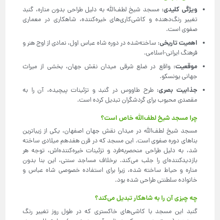
ویژگی کلیدی
: مسجد شیخ لطف‌الله به دلیل طراحی بدون مناره، گنبد
تغییر رنگ‌دهنده و کاشی‌کاری‌های خیره‌کننده، شاهکاری در معماری
صفوی است.
اهمیت تاریخی
: ساخته‌شده در دوره شاه عباس اول، نمادی از اوج هنر و
فرهنگ ایرانی-اسلامی.
موقعیت
: واقع در ضلع شرقی میدان نقش جهان، بخشی از میراث
جهانی یونسکو.
جذابیت بصری
: طرح طاووس در گنبد و تزئینات پیچیده، آن را به
مقصدی محبوب برای گردشگران تبدیل کرده است.
چرا مسجد شیخ لطف‌الله خاص است؟
مسجد شیخ لطف‌الله در میدان نقش جهان اصفهان، یکی از زیباترین
بناهای دوره صفوی است. این مسجد که در قرن هفدهم میلادی ساخته
شد، به دلیل طراحی منحصربه‌فرد و تزئینات خیره‌کننده‌اش، توجه هر
بازدیدکننده‌ای را جلب می‌کند. برخلاف مساجد سنتی، این بنا بدون
مناره و حیاط ساخته شده، زیرا برای استفاده خصوصی شاه عباس و
خانواده سلطنتی طراحی شده بود.
چه چیزی آن را به شاهکار تبدیل می‌کند؟
گنبد این مسجد با کاشی‌های خاکستری که در طول روز تغییر رنگ