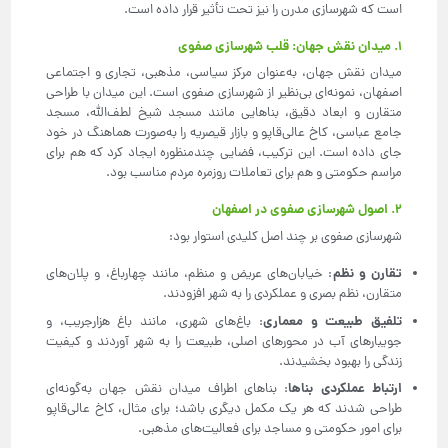
است که شهرسازی مدرن را نیز تحت تأثیر قرار داده است.
1. میدان نقش جهان: قلب شهرسازی صفوی
میدان نقش جهان، به‌عنوان مرکز سیاسی، مذهبی، تجاری و اجتماعی
اصفهان، نمونه‌ای بی‌نظیر از شهرسازی صفوی است. این میدان با طراحی
متقارن و ابعاد دقیق، بناهایی مانند مسجد شیخ لطف‌الله، مسجد
جامع عباسی، کاخ عالی‌قاپو و بازار قیصریه را به‌صورت هماهنگ در خود
جای داده است. این ترکیب، فضایی چندمنظوره ایجاد کرد که هم برای
مراسم حکومتی و هم برای تعاملات روزمره مردم مناسب بود.
2. اصول شهرسازی صفوی در اصفهان
شهرسازی صفوی بر چند اصل کلیدی استوار بود:
تقارن و نظم
: خیابان‌های عریض و منظم، مانند چهارباغ، و پلان‌های
متقارن، نظم بصری و عملکردی را به شهر افزودند.
تلفیق طبیعت و معماری
: باغ‌های شهری، مانند باغ هزارجریب، و
جویبارهای آب در محورهای اصلی، طبیعت را به شهر آوردند و کیفیت
زندگی را بهبود بخشیدند.
ارتباط عملکردی بناها
: بناهای اطراف میدان نقش جهان به‌گونه‌ای
طراحی شدند که هر یک مکمل دیگری باشد؛ برای مثال، کاخ عالی‌قاپو
برای امور حکومتی و مساجد برای فعالیت‌های مذهبی.