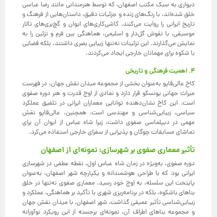
دیواری به سبک مکتب اصفهان، که توسط هنرمندانی مانند رضا عباسی
خلق شده‌اند، با رنگ‌های زنده و جزئیات دقیق، داستان‌هایی از فرهنگ و
تاریخ ایرانی را روایت می‌کنند. کاشی‌کاری‌های ایوان و گچ‌بری‌های تالار
موسیقی، با نقوش گل‌دار و اسلیمی، هماهنگی بین فرم و تزئین را به
نمایش می‌گذارند. این تزئینات نه‌تنها زیبایی بصری داشتند، بلکه فضایی
با شکوه برای مهمانان خارجی ایجاد می‌کردند.
4. اهمیت فرهنگی و تاریخی
کاخ عالی‌قاپو به‌عنوان بخشی از مجموعه میدان نقش جهان، در فهرست
میراث جهانی یونسکو قرار دارد و نمادی از اوج قدرت و هنر دوره صفوی
است. این کاخ نشان‌دهنده توانایی معماران ایرانی در تلفیق عملکرد
سیاسی، زیبایی‌شناسی و مهندسی است. همچنین، عالی‌قاپو نقش
مهمی در دیپلماسی صفوی داشت، زیرا شاه عباس از ایوان آن برای
تماشای مسابقات چوگان و پذیرایی از سفرای خارجی استفاده می‌کرد.
تأثیر معماری صفوی بر شهرسازی: نمونه‌ای از اصفهان
دوره صفوی، به‌ویژه در زمان شاه عباس اول، نقطه عطفی در شهرسازی
ایرانی بود که با طراحی هوشمندانه و یکپارچه شهر اصفهان، به‌عنوان
پایتخت این سلسله، به اوج خود رسید. معماری صفوی نه‌تنها در خلق
بناهای باشکوه، بلکه در برنامه‌ریزی شهری با تأکید بر هماهنگی، عملکرد و
زیبایی‌شناسی تأثیر عمیقی گذاشت. شهر اصفهان، با میدان نقش جهان
و مجموعه بناهای اطراف آن، نمونه‌ای برجسته از این رویکرد نوآورانه