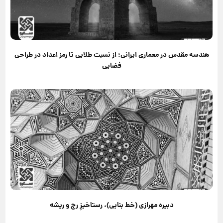
هندسه مقدس در معماری ایرانی؛ از نسبت طلایی تا رمز اعداد در طراحی
فضایی
دبیره مهرازی (خط بنایی)، رستاخیزِ رج و ریشه