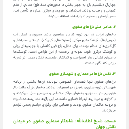
چهارباغ (تقسیم باغ به چهار بخش با محورهای متقاطع) نمادی از نظم
کیهانی و وحدت بودند. آب‌نماها و جوی‌های مرکزی، علاوه بر تأمین آب،
حس آرامش و معنویت را به فضا اضافه می‌کردند.
2. عناصر اصلی باغ‌های صفوی
باغ‌های ایرانی در این دوره شامل عناصری مانند محورهای اصلی آب
(جویبارها)، کوشک‌های مرکزی (عمارت‌های کوچک)، درختان سایه‌دار و
گل‌کاری‌های منظم بودند. برای مثال، باغ فین کاشان با جویبارهای روان
و کوشک مرکزی خود، نمونه‌ای برجسته از این طراحی است. کوشک‌ها
به‌عنوان فضایی برای استراحت و تماشای طبیعت، نقش مهمی در تجربه
بازدیدکنندگان داشتند.
3. نقش باغ‌ها در معماری و شهرسازی صفوی
باغ‌های صفوی تنها فضاهای خصوصی نبودند؛ آن‌ها بخشی از برنامه
شهرسازی دوره صفوی، به‌ویژه در اصفهان، بودند. باغ‌های بزرگ مانند باغ
هزارجریب در اصفهان، به‌عنوان مراکز اجتماعی و سیاسی عمل می‌کردند و
با کاخ‌ها و میدان‌ها ارتباط فضایی داشتند. این باغ‌ها نشان‌دهنده قدرت
و ثروت حاکمان صفوی بودند و فضایی برای برگزاری مراسم رسمی فراهم
می‌کردند.
مسجد شیخ لطف‌الله: شاهکار معماری صفوی در میدان
نقش جهان