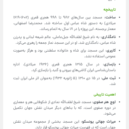
تاریخچه
ساخت
: مسجد بین سال‌های 982 تا 998 هجری قمری (1602-1619
میلادی) به دستور شاه عباس اول ساخته شد. محمدرضا اصفهانی،
معمار برجسته، این پروژه را در 18 سال به اتمام رساند.
نامگذاری
: به نام شیخ لطف‌الله جبل‌عاملی، عالم شیعه لبنانی و پدرزن
شاه عباس، نامگذاری شد. او در این مسجد نماز جمعه را رهبری می‌کرد.
کاربری
: این مسجد برای شاه و خانواده سلطنتی بود و هرگز به‌صورت
عمومی استفاده نشد.
بازسازی
: در سال 1315 هجری قمری (1936 میلادی)، اداره
باستان‌شناسی ایران کاشی‌های بیرونی و گنبد را بازسازی کرد.
ثبت ملی
: در 15 دی 1310 (5 ژانویه 1932) به‌عنوان اثر ملی ایران ثبت
شد.
اهمیت تاریخی
اوج هنر صفوی
: مسجد شیخ لطف‌الله نمادی از شکوفایی هنر و معماری
در دوره صفوی است، که با بناهای دیگر میدان نقش جهان تکمیل
می‌شود.
میراث جهانی یونسکو
: این مسجد بخشی از مجموعه میدان نقش
جهان است که در فهرست میراث جهانی یونسکو قرار دارد.