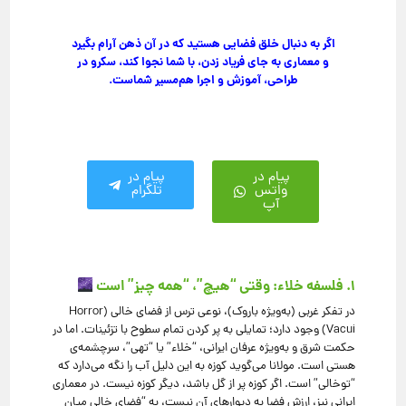
اگر به دنبال خلق فضایی هستید که در آن ذهن آرام بگیرد
و معماری به جای فریاد زدن، با شما نجوا کند، سکرو در
طراحی، آموزش و اجرا هم‌مسیر شماست.
پیام در
پیام در
واتس
تلگرام
آپ
۱. فلسفه خلاء: وقتی “هیچ”، “همه چیز” است
در تفکر غربی (به‌ویژه باروک)، نوعی ترس از فضای خالی (Horror
Vacui) وجود دارد؛ تمایلی به پر کردن تمام سطوح با تزئینات. اما در
حکمت شرق و به‌ویژه عرفان ایرانی، “خلاء” یا “تهی”، سرچشمه‌ی
هستی است. مولانا می‌گوید کوزه به این دلیل آب را نگه می‌دارد که
“توخالی” است. اگر کوزه پر از گل باشد، دیگر کوزه نیست. در معماری
ایرانی نیز، ارزشِ فضا به دیوارهای آن نیست، به “فضای خالیِ میانِ