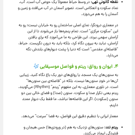
نقطه کانونیِ تهی:
در وسط حیاط معمولاً یک حوض آب است. آب،
نماد سکوت و انعکاس است. تصویر آسمان در آب می‌افتد و زمین و
آسمان را به هم می‌دوزد.
در معماری درونگرا، نمای اصلی ساختمان رو به خیابان نیست؛ رو به
این “سکوتِ مرکزی” است. تمام پنجره‌ها باز می‌شوند تا از این
آرامش سهمی ببرند. این طراحی به ما می‌آموزد که برای یافتن
آرامش، نباید به بیرون نگاه کرد، بلکه باید به درون نگریست. حیاط،
“فاصله‌ای مقدس” است که دنیا را پشت دیوارهای بلندش نگه
می‌دارد.
۴. ایوان و رواق: ریتم و فواصل موسیقایی
به ستون‌های یک مسجد یا رواق‌های دور یک باغ نگاه کنید. زیبایی
آن‌ها در خودِ ستون‌ها نیست، بلکه در “فاصله‌ی بین ستون‌ها”
است. در تئوری معماری، به این مفهوم “ریتم” (Rhythm) می‌گویند.
ریتم یعنی تکرار صدا و سکوت. ستون (صدا) و فضای خالی بین دو
ستون (سکوت). اگر این فاصله‌ها نباشد، ما فقط یک دیوار ممتد
داریم.
معمار ایرانی با تنظیم دقیق این فواصل، به فضا “سرعت” می‌دهد.
ریتم تند:
ستون‌های نزدیک به هم (در ورودی‌ها) حس هیجان و
فشردگی ایجاد می‌کنند.