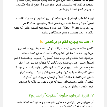
دعوت به نشستن:
یک کنجِ دنج با یک پنجره کوچک رنگی، شما را
دعوت می‌کند که بنشینید، کتابی بخوانید و از جمع فاصله بگیرید،
بدون اینکه از فضا خارج شوید.
این فضاها به فرد اجازه می‌دادند در عینِ “حضور در جمع”، “فاصله
ایمن” خود را حفظ کند. این همان تعادل ظریفی است که در
پلان‌های باز (Open Plan) امروزی از دست رفته است؛ جایی که همه
دائماً در دید هستند و هیچ پناهگاهی ندارند.
۶. هندسه پنهان: نظم در بی‌نظمی
گاهی سکوت، بصری نیست، بلکه ادراکی است. وقتی وارد فضایی
می‌شوید که هندسه آن “آشوب‌ناک” است، ذهن شما خسته
می‌شود. اما معماری ایرانی بر پایه “پیمون” (مدولار) و هندسه دقیق
استوار است. حتی پیچیده‌ترین کاشی‌کاری‌ها و مقرنس‌ها، از یک
نظمِ هندسیِ واحد پیروی می‌کنند. این نظمِ پنهان، باعث می‌شود که
ذهن ناخودآگاه آرام بگیرد. وقتی ذهن الگو را درک می‌کند، دیگر
تلاش نمی‌کند؛ به حالت “آلفا” و آرامش می‌رود. این “سکوتِ
ذهنی”، حاصلِ هندسه‌ای است که فریاد نمی‌زند، بلکه با هارمونی
خود، ذهن را نوازش می‌دهد.
۷. کاربرد امروزی: چگونه “سکوت” را بسازیم؟
آیا می‌توان در آپارتمان ۷۰ متری هم معماری سکوت داشت؟ بله.