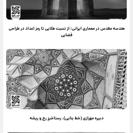
هندسه مقدس در معماری ایرانی؛ از نسبت طلایی تا رمز اعداد در طراحی
فضایی
دبیره مهرازی (خط بنایی)، رستاخیزِ رج و ریشه