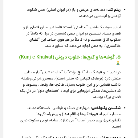
ریتم کند:
دهانه‌های عریض و باز (در ایوان اصلی) حس شکوه،
آرامش و ایستایی می‌دهند.
ایوان خود یک فضای “بینابینی” است؛ فاصله‌ای میانِ فضای باز و
فضای بسته. نشستن در ایوان یعنی نشستن در مرز. نه کاملاً در
سکوتِ اتاق هستید و نه کاملاً در هیاهوی حیاط. این “فضای
خاکستری”، به ذهن اجازه می‌دهد که شناور باشد.
۵. گوشه‌ها و کنج‌ها: خلوتِ درونی (Kunj-e-Khalvat)
در ادبیات و فرهنگ ما، “کنج عزلت” یا “خلوت‌نشینی” بار معنایی
مثبتی دارد (برخلاف تنهایی که منفی است). معماری ایرانی وظیفه
داشت فضایی برای این خلوت بسازد. طاقچه‌ها، رف‌ها، پستوها و
شاه‌نشین‌ها، همگی ابزارهایی برای ایجاد “فضاهای دنج” در دلِ یک
فضای بزرگ بودند.
شکستن یکنواختی:
دیوارهای صاف و طولانی، خسته‌کننده‌اند.
معمار با ایجاد فرورفتگی‌ها (طاقچه‌ها) و پیش‌آمدگی‌ها
(قطار‌بندی)، روی دیوار “سایه” می‌اندازد. سایه، نوعی سکوتِ نوری
است.