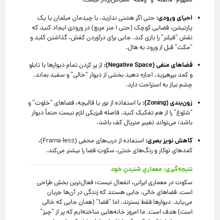
مفهوم “فاصله” و “وقفه” مقیاس‌بردار نیست.
احیای ورودی:
حتی اگر هشتی ندارید، با چیدمان مبلمان یا یک
پارتیشن، فضایی کوچک (حتی ۱ متر مربع) در ورودی ایجاد کنید که
نقش “فیلتر” را بازی کند. جایی برای درآوردن کفش، گذاشتن کلید و
“مکث” قبل از ورود به هال.
فضاهای منفی (Negative Space):
از پر کردن تمام دیوارها با تابلو
و کمد بپرهیزید. اجازه دهید بخشی از دیوار “خالی” و سفید بماند.
چشم نیاز به استراحت دارد.
زون‌بندی (Zoning):
با استفاده از نور یا قالیچه، فضاهای “خلوت” و
“شلوغ” را از هم تفکیک کنید. فاصله فیزیکی لازم نیست حتماً دیوار
باشد؛ می‌تواند تغییر متریال کف باشد.
کاهش نویز بصری:
استفاده از درب‌های مخفی (Frama-less)،
کمدهای توکار و رنگ‌های خنثی، سکوتِ فضا را بیشتر می‌کند.
نتیجه‌گیری: معماریِ شنیدنِ خود
سکوت در معماری ایرانی، انفعال نیست؛ فعال‌ترین بخشِ طراحی
است. فضاهای خالی، جایی هستند که زندگی در آن‌ها جریان
می‌یابد. دیوارها فقط بسترند، اما “فضا” (همان جایی که خالی
است) هدف است. ما امروز خانه‌هایی ساخته‌ایم که پر از “چیز”