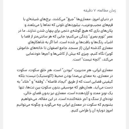
در دنیای امروز، معماری‌ها “جیغ” می‌کشند. برج‌های شیشه‌ای با
فرم‌های عجیب‌وغریب، بیلبوردهای نئونی که نماها را می‌بلعند و
پلان‌های بازی که هیچ گوشه‌ی دنجی برای پنهان شدن ندارند. ما در
عصر “تورم بصری” زندگی می‌کنیم؛ جایی که هر سانتی‌متر از فضا با
اشیاء، رنگ‌ها و بافت‌ها پر شده است. اما اگر به شاهکارهای
معماری گذشته ایران (از مسجد جامع اصفهان تا خانه‌های خاموش
کویر) نگاه کنیم، چیزی که بیش از کاشی‌ها و آجرها خودنمایی
می‌کند، “آنچه نیست” است.
معماری ایرانی، هنرِ مدیریتِ “نبودن” است. هنرِ خلقِ سکوت. سکوت
در معماری، به معنای بی‌صدا بودن محیط (آکوستیک) نیست؛ بلکه
کیفیتی فضایی است که از طریق “ایجاد فاصله”، “وقفه” و “خلاء” به
دست می‌آید. همان‌طور که موسیقی بدون سکوتِ بینِ نت‌ها، تنها
یک نویزِ ممتد و آزاردهنده است، معماری نیز بدون فضای خالی،
توده‌ای از سنگ و آجرِ خفه‌کننده است. در این مقاله، می‌خواهیم
بشنویم که سکوت در معماری ایرانی چه می‌گوید و چگونه می‌توانیم
امروز دوباره آن را طراحی کنیم.