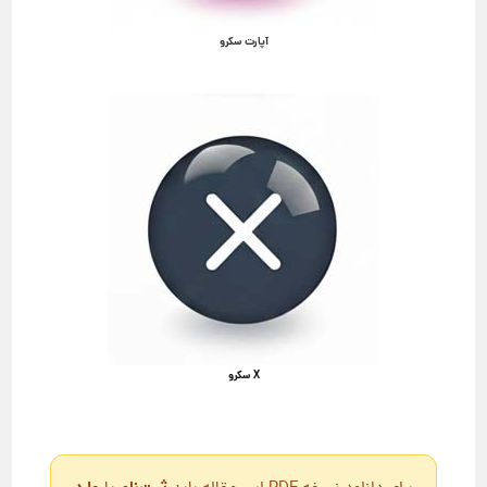
آپارت سکرو
X سکرو