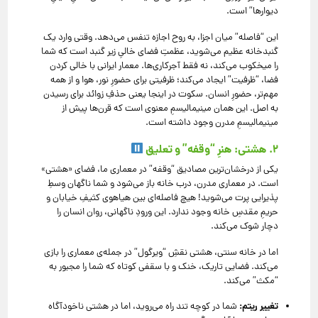
دیوارها” است.
این “فاصله” میان اجزا، به روح اجازه تنفس می‌دهد. وقتی وارد یک
گنبدخانه عظیم می‌شوید، عظمتِ فضای خالیِ زیر گنبد است که شما
را میخکوب می‌کند، نه فقط آجرکاری‌ها. معمار ایرانی با خالی کردن
فضا، “ظرفیت” ایجاد می‌کند؛ ظرفیتی برای حضورِ نور، هوا و از همه
مهم‌تر، حضورِ انسان. سکوت در اینجا یعنی حذفِ زوائد برای رسیدن
به اصل. این همان مینیمالیسمِ معنوی است که قرن‌ها پیش از
مینیمالیسمِ مدرن وجود داشته است.
۲. هشتی: هنرِ “وقفه” و تعلیق
یکی از درخشان‌ترین مصادیق “وقفه” در معماری ما، فضای «هشتی»
است. در معماری مدرن، درب خانه باز می‌شود و شما ناگهان وسطِ
پذیرایی پرت می‌شوید! هیچ فاصله‌ای بین هیاهوی کثیفِ خیابان و
حریمِ مقدسِ خانه وجود ندارد. این ورودِ ناگهانی، روان انسان را
دچار شوک می‌کند.
اما در خانه سنتی، هشتی نقشِ “ویرگول” در جمله‌ی معماری را بازی
می‌کند. فضایی تاریک، خنک و با سقفی کوتاه که شما را مجبور به
“مکث” می‌کند.
تغییر ریتم:
شما در کوچه تند راه می‌روید، اما در هشتی ناخودآگاه