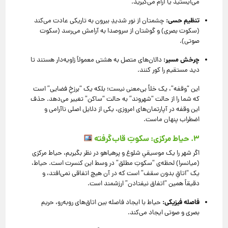
می‌ایستید یا آرام می‌گیرید.
تنظیم حسی:
چشمتان از نور شدیدِ بیرون به تاریکی عادت می‌کند
(سکوت بصری) و گوشتان از سروصدا به آرامش می‌رسد (سکوت
صوتی).
چرخش مسیر:
دالان‌های متصل به هشتی معمولاً زاویه‌دار هستند تا
دید مستقیم را کور کنند.
این “وقفه”، یک خلأ بی‌معنی نیست؛ بلکه یک “برزخِ فضایی” است
که شما را از حالت “شهروند” به حالت “ساکن” تغییر می‌دهد. حذف
این وقفه در آپارتمان‌های امروزی، یکی از دلایل اصلی ناآرامی و
اضطراب پنهان ماست.
۳. حیاط مرکزی: سکوتِ قاب‌گرفته
اگر شهر را یک موسیقیِ شلوغ و پرهیاهو در نظر بگیریم، حیاط مرکزی
(میانسرا) لحظه‌ی “سکوتِ مطلق” در وسط این کنسرت است. حیاط،
یک “اتاقِ بدون سقف” است که در آن هیچ اتفاقی نمی‌افتد، و
دقیقاً همین “اتفاق نیفتادن” ارزشمند است.
فاصله فیزیکی:
حیاط با ایجاد فاصله بین اتاق‌های رو‌به‌رو، حریم
بصری و صوتی ایجاد می‌کند.