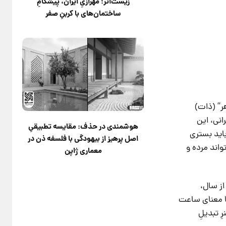
زیست‌اثر؛ مهرازیِ ایران، پیشگامِ
ساختمان‌های با کربنِ صفر
ر” (ذات)
نی، این
هوشمندی در حذف: مقایسه تطبیقیِ
اید بستری
اصل پرهیز از بیهودگی با فلسفه ذن در
اند مرده و
معماری ژاپن
از سال،
ی که ساعت ۸ صبح به شما می‌دهد با معنای ساعت
Spati) سیال است. این هنرِ تبدیلِ