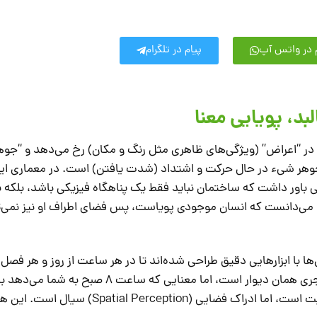
 در واتس آپ
پیام در تلگرام
 در “اعراض” (ویژگی‌های ظاهری مثل رنگ و مکان) رخ می‌دهد و “جوه
جوهر شیء در حال حرکت و اشتداد (شدت یافتن) است. در معماری ایرا
باور داشت که ساختمان نباید فقط یک پناهگاه فیزیکی باشد، بلکه ب
و می‌دانست که انسان موجودی پویاست، پس فضای اطراف او نیز نمی‌تو
ا با ابزارهایی دقیق طراحی شده‌اند تا در هر ساعت از روز و هر فصل 
چهره‌ای متفاوت از خود نشان دهند. دیوار آجری همان دیوار است، اما معنای
۵ عصر کاملاً متفاوت است. این یعنی فرم ثابت است، اما ادراک فضایی (al Perception