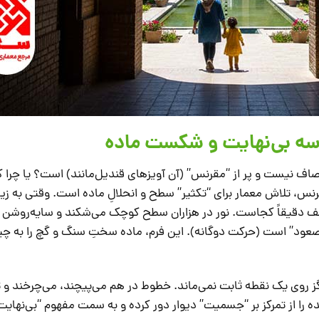
ا صاف نیست و پر از “مقرنس” (آن آویزهای قندیل‌مانند) است؟ یا چرا ک
س، تلاش معمار برای “تکثیر” سطح و انحلالِ ماده است. وقتی به زی
قف دقیقاً کجاست. نور در هزاران سطح کوچک می‌شکند و سایه‌روشن ا
صعود” است (حرکت دوگانه). این فرم، ماده سختِ سنگ و گچ را به چی
ز روی یک نقطه ثابت نمی‌ماند. خطوط در هم می‌پیچند، می‌چرخند و تا
ده را از تمرکز بر “جسمیت” دیوار دور کرده و به سمت مفهوم “بی‌نهای