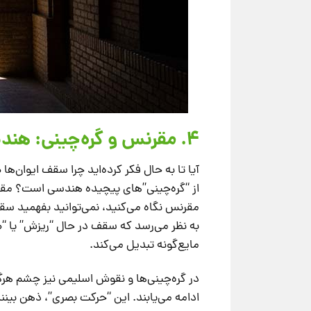
۴. مقرنس و گره‌چینی: هندسه بی‌نهایت و شکست ماده
آیا تا به حال فکر کرده‌اید چرا سقف ایوان‌ه
از “گره‌چینی”های پیچیده هندسی است؟ مقرن
مقرنس نگاه می‌کنید، نمی‌توانید بفهمید س
به نظر می‌رسد که سقف در حال “ریزش” یا “
مایع‌گونه تبدیل می‌کند.
در گره‌چینی‌ها و نقوش اسلیمی نیز چشم هرگ
ادامه می‌یابند. این “حرکت بصری”، ذهن بینن