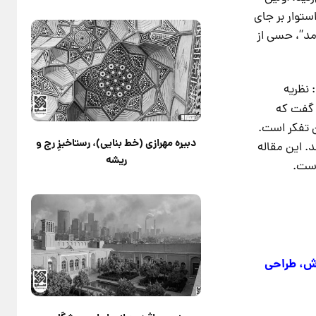
ستوار بر جای
مد”، حسی از
 نظریه
 گفت که
ن تفکر است.
دبیره مهرازی (خط بنایی)، رستاخیزِ رج و
. این مقاله
ریشه
است.
زش، طراحی