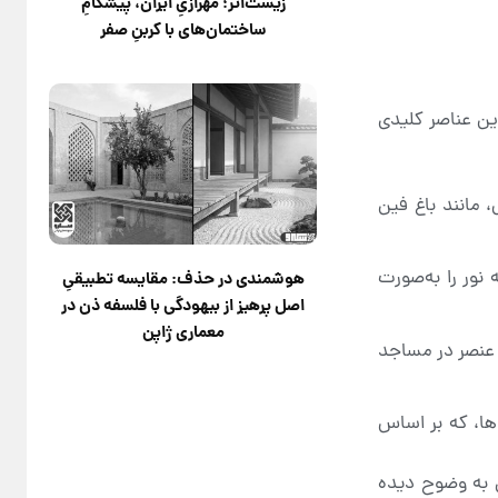
زیست‌اثر؛ مهرازیِ ایران، پیشگامِ
ساختمان‌های با کربنِ صفر
این عناصر کلیدی
 مانند باغ فین
نور را به‌صورت
هوشمندی در حذف: مقایسه تطبیقیِ
اصل پرهیز از بیهودگی با فلسفه ذن در
معماری ژاپن
ن عنصر در مساجد
وها، که بر اساس
ان به وضوح دیده