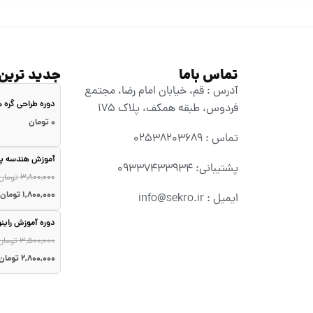
تماس باما
جدید ترین
آدرس : قم، خیابان امام رضا، مجتمع
دوره طراحی گره
فردوس، طبقه همکف، پلاک ۱۷۵
۰
تومان
تماس : 02538203689
آموزش هندسه پا
پشتیبانی: 09337433934
۳,۸۰۰,۰۰۰
تومان
۱,۸۰۰,۰۰۰
تومان
ایمیل : info@sekro.ir
دوره آموزش راین
۳,۵۰۰,۰۰۰
تومان
۲,۸۰۰,۰۰۰
تومان