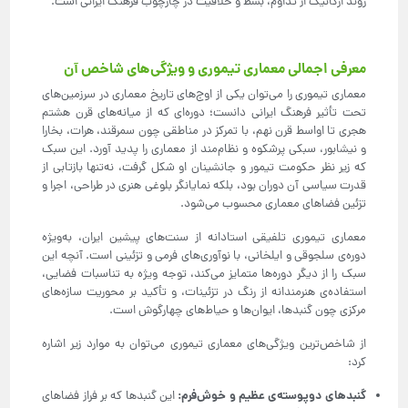
روند ارگانیک از تداوم، بسط و خلاقیت در چارچوب فرهنگ ایرانی است.
معرفی اجمالی معماری تیموری و ویژگی‌های شاخص آن
معماری تیموری را می‌توان یکی از اوج‌های تاریخ معماری در سرزمین‌های
تحت تأثیر فرهنگ ایرانی دانست؛ دوره‌ای که از میانه‌های قرن هشتم
هجری تا اواسط قرن نهم، با تمرکز در مناطقی چون سمرقند، هرات، بخارا
و نیشابور، سبکی پرشکوه و نظام‌مند از معماری را پدید آورد. این سبک
که زیر نظر حکومت تیمور و جانشینان او شکل گرفت، نه‌تنها بازتابی از
قدرت سیاسی آن دوران بود، بلکه نمایانگر بلوغی هنری در طراحی، اجرا و
تزئین فضاهای معماری محسوب می‌شود.
معماری تیموری تلفیقی استادانه از سنت‌های پیشین ایران، به‌ویژه
دوره‌ی سلجوقی و ایلخانی، با نوآوری‌های فرمی و تزئینی است. آنچه این
سبک را از دیگر دوره‌ها متمایز می‌کند، توجه ویژه به تناسبات فضایی،
استفاده‌ی هنرمندانه از رنگ در تزئینات، و تأکید بر محوریت سازه‌های
مرکزی چون گنبدها، ایوان‌ها و حیاط‌های چهارگوش است.
از شاخص‌ترین ویژگی‌های معماری تیموری می‌توان به موارد زیر اشاره
کرد:
گنبدهای دوپوسته‌ی عظیم و خوش‌فرم
:
این گنبدها که بر فراز فضاهای