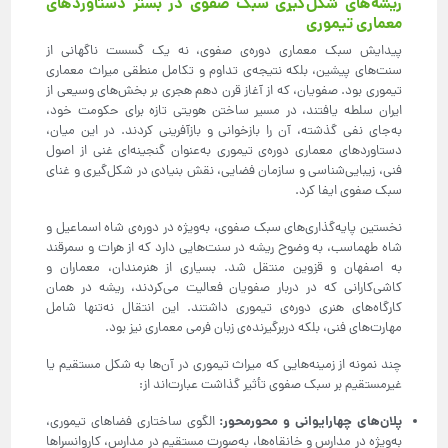
ریشه‌های شکل‌گیری سبک صفوی در بستر دستاوردهای
معماری تیموری
پیدایش سبک معماری دوره‌ی صفوی، نه یک گسست ناگهانی از
سنت‌های پیشین، بلکه نتیجه‌ی تداوم و تکامل منطقی میراث معماری
تیموری بود. صفویان، که از آغاز قرن دهم هجری بر بخش‌های وسیعی از
ایران سلطه یافتند، در مسیر ساختن هویتی تازه برای حکومت خود،
به‌جای نفی گذشته، آن را بازخوانی و بازآفرینی کردند. در این میان،
دستاوردهای معماری دوره‌ی تیموری به‌عنوان گنجینه‌ای غنی از اصول
فنی، زیبایی‌شناسی و سازمان فضایی، نقش بنیادی در شکل‌گیری و غنای
سبک صفوی ایفا کرد.
نخستین پایه‌گذاری‌های سبک صفوی، به‌ویژه در دوره‌ی شاه اسماعیل و
شاه طهماسب، به وضوح ریشه در سنت‌هایی دارد که از هرات و سمرقند
به اصفهان و قزوین منتقل شد. بسیاری از هنرمندان، معماران و
کاشی‌کارانی که در دربار صفویان فعالیت می‌کردند، ریشه در همان
کارگاه‌های هنری دوره‌ی تیموری داشتند. این انتقال نه‌تنها شامل
مهارت‌های فنی، بلکه دربرگیرنده‌ی زبان فرمی معماری نیز بود.
چند نمونه از زمینه‌هایی که میراث تیموری در آن‌ها به شکل مستقیم یا
غیرمستقیم بر سبک صفوی تأثیر گذاشت عبارت‌اند از:
پلان‌های چهارایوانی و محورمحور
:
الگوی ساختاری فضاهای تیموری،
به‌ویژه در مدارس و خانقاه‌ها، به‌صورت مستقیم در مدارس، کاروانسراها