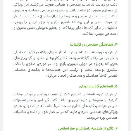
دقت در رعایت تناسبات هندسی و فضایی صورت می‌گرفت. این ویژگی
در معماری صفوی نیز ادامه یافت و به‌ویژه در طراحی مساجد و مدارس
مانند مسجد جامع عباسی و مدرسه چهارباغ، به اوج خود رسید. در هر
دو دوره، سعی بر این بود که فضای مرکزی با چهار ایوان یا ورودی
متفاوت از سایر فضاها تمایز پیدا کند و به‌طور هم‌زمان نقش معنوی و
اجتماعی مهمی ایفا کند.
۴. هماهنگی هندسی در تزئینات
در هر دو دوره، هندسه نه‌تنها در ساختار سازه‌ای بلکه در تزئینات داخلی
و خارجی نیز به‌کار گرفته می‌شد. کاشی‌کاری‌های معرق و گره‌چینی‌های
هنری که به‌ویژه در دوران تیموری رایج بود، در دوره‌ی صفوی با دقت
بیشتری توسعه یافت و ترکیب این هندسه‌ها با رنگ‌های مختلف،
فضایی کاملاً هماهنگ و هماهنگ را ایجاد می‌کرد.
۵. فضاهای گرد و دایره‌ای
در هر دو دوره، فضاهای دایره‌ای شکل از اهمیت ویژه‌ای برخوردار بودند.
گنبدها و مقبره‌های دوره تیموری، مانند گنبد گور امیر و مقبره‌شاه‌زاده
علی در هرات، و گنبدهای عظیم مسجد شیخ لطف‌الله در اصفهان، هر دو
ویژگی‌های هندسی دایره‌ای دارند که در ساختار خود از دقت و تناسبات
هندسی بهره می‌بردند.
۶. تأثیر از هندسه باستانی و هنر اسلامی