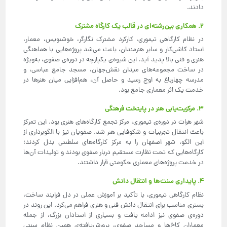
دادند.
۲. همکاری بین‌رشته‌ای در قالب یک کارگاه مشترک
در نظام کارگاهی تیموری، کارکرد مشترک نگارگر، خوشنویس، معمار،
استاد کاشی‌کار و سایر هنرمندان، باعث می‌شد پروژه‌هایی با هماهنگی
هنری و فنی بالا پدید آید. این شیوه‌ی یکپارچه در دوره‌ی صفوی، به‌ویژه
در ساخت مجموعه‌های میدان نقش‌جهان، مسجد جامع عباسی، و
مدرسه چهارباغ به اوج رسید و حاصل آن، هم‌افزایی میان هنرها در
خدمت یک اثر معماری جامع بود.
۳. مرکزیت‌یابی هنر در پایتخت فرهنگی
شهر هرات در دوره‌ی تیموری، مرکز تجمع کارگاه‌های هنری بود. این تمرکز
باعث انتقال تجربیات و شکوفایی هنر شد. صفویان نیز با الگوبرداری از
این الگو، شهر اصفهان را به مرکز کارگاه‌های سلطنتی بدل کردند؛
کارگاه‌هایی که تحت نظارت مستقیم دربار صفوی بودند و تولیدات آن‌ها
در خدمت پروژه‌های معماری حکومتی قرار داشتند.
۴. پایداری سنت‌ها و انتقال دانش
نظام کارگاهی تیموری، با تأکید بر آموزش عملی در دل فرایند ساخت،
بستری مناسب برای انتقال دانش فنی و هنری فراهم می‌کرد. این روند در
دوره‌ی صفوی نیز ادامه یافت و بسیاری از استادان بزرگ، از جمله
معماران کاخ‌ها و مساجد صفوی، پرورش‌یافته‌ی همین نظام سنتی