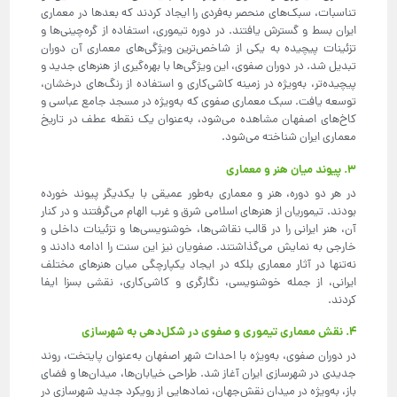
تناسبات، سبک‌های منحصر به‌فردی را ایجاد کردند که بعدها در معماری
ایران بسط و گسترش یافتند. در دوره تیموری، استفاده از گره‌چینی‌ها و
تزئینات پیچیده به یکی از شاخص‌ترین ویژگی‌های معماری آن دوران
تبدیل شد. در دوران صفوی، این ویژگی‌ها با بهره‌گیری از هنرهای جدید و
پیچیده‌تر، به‌ویژه در زمینه کاشی‌کاری و استفاده از رنگ‌های درخشان،
توسعه یافت. سبک معماری صفوی که به‌ویژه در مسجد جامع عباسی و
کاخ‌های اصفهان مشاهده می‌شود، به‌عنوان یک نقطه عطف در تاریخ
معماری ایران شناخته می‌شود.
۳. پیوند میان هنر و معماری
در هر دو دوره، هنر و معماری به‌طور عمیقی با یکدیگر پیوند خورده
بودند. تیموریان از هنرهای اسلامی شرق و غرب الهام می‌گرفتند و در کنار
آن، هنر ایرانی را در قالب نقاشی‌ها، خوشنویسی‌ها و تزئینات داخلی و
خارجی به نمایش می‌گذاشتند. صفویان نیز این سنت را ادامه دادند و
نه‌تنها در آثار معماری بلکه در ایجاد یکپارچگی میان هنرهای مختلف
ایرانی، از جمله خوشنویسی، نگارگری و کاشی‌کاری، نقشی بسزا ایفا
کردند.
۴. نقش معماری تیموری و صفوی در شکل‌دهی به شهرسازی
در دوران صفوی، به‌ویژه با احداث شهر اصفهان به‌عنوان پایتخت، روند
جدیدی در شهرسازی ایران آغاز شد. طراحی خیابان‌ها، میدان‌ها و فضای
باز، به‌ویژه در میدان نقش‌جهان، نمادهایی از رویکرد جدید شهرسازی در