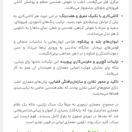
مرکزی قرار می‌گرفتند، اغلب با نقوش هندسی منظم و پوشش کاشی
فیروزه‌ای جلوه‌ای چشم‌نواز می‌یافتند.
کاشی‌کاری با تکنیک معرق و هفت‌رنگ
:
در این دوره، هنر کاشی‌کاری به
یکی از مراحل پیشرفته‌ی خود رسید. ترکیب رنگ‌های لاجوردی، فیروزه‌ای،
سفید و سیاه با نقوش گیاهی، هندسی و خطی، نمای بناها را به تابلویی
از هنر بدل می‌ساخت.
ایوان‌های بلند و پرشکوه
:
طراحی ایوان‌هایی با تناسبات متعالی و
قوس‌های تیزه‌دار، جایگاه نمادینی به ورودی بناها می‌داد و حس
دعوت‌کنندگی و شکوه را در ذهن مخاطب برمی‌انگیخت.
تزئینات گچ‌بری و مقرنس‌کاری پیچیده
:
این تزئینات نه‌تنها برای زیبایی،
بلکه برای نمایش مهارت اجرایی معماران و هنرمندان آن عصر به کار
می‌رفتند.
تاکید بر محور تقارن و سازمان‌یافتگی فضایی
:
پلان‌های معماری اغلب
دارای محورهای اصلی تقارن بودند که نظم هندسی خاصی به ترکیب‌بندی
فضاها می‌بخشید.
در مجموع، معماری تیموری نه صرفاً یک سبک تزئینی، بلکه یک نظام
معماری تمام‌عیار بود که پایه‌گذار بسیاری از اصول و زیبایی‌شناسی‌هایی
شد که بعدها در دوره‌ی صفوی به بلوغ کامل رسیدند. فهم درست این
سبک، کلید درک روند تکوین معماری ایرانی در قرون بعدی است.