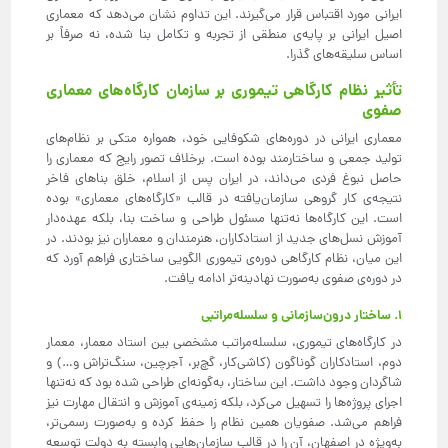
ایرانی مورد اقتباس قرار می‌گیرند. این تداوم نشان می‌دهد که معماری
اصیل ایرانی بر پایه‌ی منطقی از تجربه و تکامل بنا شده، نه صرفاً بر
اساس سلیقه‌های گذرا.
تأثیر نظام کارگاهی تیموری بر سازمان کارگاه‌های معماری
صفوی
معماری ایرانی در دوره‌های شکوفایی خود، همواره متکی بر نظام‌های
تولید جمعی و ساختارمند بوده است. برخلاف تصور رایج که معماری را
حاصل نبوغ فردی می‌داند، در ایران پس از اسلام، خلق بناهای فاخر
نتیجه‌ی کار گروهی سازمان‌یافته در قالب «کارگاه‌های معماری» بوده
است. این کارگاه‌ها نه‌تنها مسئول طراحی و ساخت بنا، بلکه عهده‌دار
آموزش نسل‌های جدید از استادکاران، هنرمندان و معماران نیز بودند. در
این میان، نظام کارگاهی دوره‌ی تیموری الگویی ساختاری فراهم آورد که
در دوره‌ی صفوی به‌صورت نهادینه‌تر ادامه یافت.
۱. ساختار درون‌سازمانی و سلسله‌مراتبی
در کارگاه‌های تیموری، سلسله‌مراتب مشخصی بین استاد معمار، معمار
دوم، استادکاران گوناگون (کاشی‌کار، گچ‌بر، آجرچین، سنگ‌تراش و…) و
شاگردان وجود داشت. این ساختار، به‌گونه‌ای طراحی شده بود که نه‌تنها
اجرای پروژه‌ها را تسهیل می‌کرد، بلکه زمینه‌ی آموزش و انتقال مهارت نیز
فراهم می‌شد. صفویان همین نظام را حفظ کرده و به‌صورت رسمی‌تر،
به‌ویژه در اصفهان، آن را در قالب سازمان‌هایی وابسته به دولت توسعه