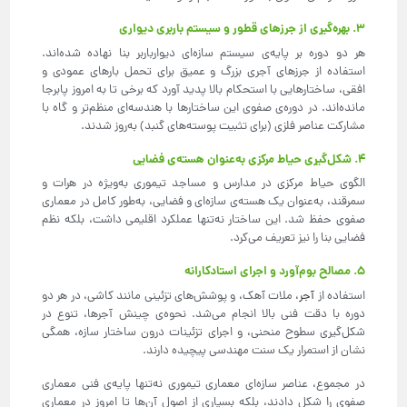
۳. بهره‌گیری از جرزهای قطور و سیستم باربری دیواری
هر دو دوره بر پایه‌ی سیستم سازه‌ای دیوارباربر بنا نهاده شده‌اند.
استفاده از جرزهای آجری بزرگ و عمیق برای تحمل بارهای عمودی و
افقی، ساختارهایی با استحکام بالا پدید آورد که برخی تا به امروز پابرجا
مانده‌اند. در دوره‌ی صفوی این ساختارها با هندسه‌ای منظم‌تر و گاه با
مشارکت عناصر فلزی (برای تثبیت پوسته‌های گنبد) به‌روز شدند.
۴. شکل‌گیری حیاط مرکزی به‌عنوان هسته‌ی فضایی
الگوی حیاط مرکزی در مدارس و مساجد تیموری به‌ویژه در هرات و
سمرقند، به‌عنوان یک هسته‌ی سازه‌ای و فضایی، به‌طور کامل در معماری
صفوی حفظ شد. این ساختار نه‌تنها عملکرد اقلیمی داشت، بلکه نظم
فضایی بنا را نیز تعریف می‌کرد.
۵. مصالح بوم‌آورد و اجرای استادکارانه
استفاده از
آجر
، ملات آهک، و پوشش‌های تزئینی مانند کاشی، در هر دو
دوره با دقت فنی بالا انجام می‌شد. نحوه‌ی چینش آجرها، تنوع در
شکل‌گیری سطوح منحنی، و اجرای تزئینات درون ساختار سازه، همگی
نشان از استمرار یک سنت مهندسی پیچیده دارند.
در مجموع، عناصر سازه‌ای معماری تیموری نه‌تنها پایه‌ی فنی معماری
صفوی را شکل دادند، بلکه بسیاری از اصول آن‌ها تا امروز در معماری