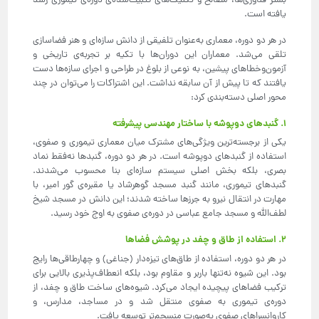
بستر فناوری‌ها، مصالح و تکنیک‌های تثبیت‌شده‌ی دوره‌ی تیموری رشد
یافته است.
در هر دو دوره، معماری به‌عنوان تلفیقی از دانش سازه‌ای و هنر فضاسازی
تلقی می‌شد. معماران این دوران‌ها با تکیه بر تجربه‌ی تاریخی و
آزمون‌وخطاهای پیشین، به نوعی از بلوغ در طراحی و اجرای سازه‌ها دست
یافتند که تا پیش از آن سابقه نداشت. این اشتراکات را می‌توان در چند
محور اصلی دسته‌بندی کرد:
۱. گنبدهای دوپوشه با ساختار مهندسی پیشرفته
یکی از برجسته‌ترین ویژگی‌های مشترک میان معماری تیموری و صفوی،
استفاده از گنبدهای دوپوشه است. در هر دو دوره، گنبدها نه‌فقط نماد
بصری، بلکه بخش اصلی سیستم سازه‌ای بنا محسوب می‌شدند.
گنبدهای تیموری، مانند گنبد مسجد گوهرشاد یا مقبره‌ی گور امیر، با
مهارت در انتقال نیرو به جرزها ساخته شدند؛ این دانش در مسجد شیخ
لطف‌الله و مسجد جامع عباسی در دوره‌ی صفوی به اوج خود رسید.
۲. استفاده از طاق و چفد در پوشش فضاها
در هر دو دوره، استفاده از طاق‌های تیزه‌دار (جناغی) و چهارطاقی‌ها رایج
بود. این شیوه نه‌تنها باربر و مقاوم بود، بلکه انعطاف‌پذیری بالایی برای
ترکیب فضاهای پیچیده ایجاد می‌کرد. شیوه‌های ساخت طاق‌ و چفد، از
دوره‌ی تیموری به صفوی منتقل شد و در مساجد، مدارس، و
کاروانسراهای صفوی به‌صورت منسجم‌تر توسعه یافت.