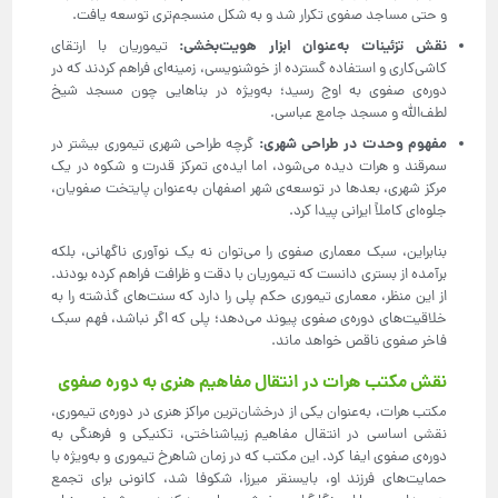
و حتی مساجد صفوی تکرار شد و به شکل منسجم‌تری توسعه یافت.
نقش تزئینات به‌عنوان ابزار هویت‌بخشی
:
تیموریان با ارتقای
کاشی‌کاری و استفاده گسترده از خوشنویسی، زمینه‌ای فراهم کردند که در
دوره‌ی صفوی به اوج رسید؛ به‌ویژه در بناهایی چون مسجد شیخ
لطف‌الله و مسجد جامع عباسی.
مفهوم وحدت در طراحی شهری
:
گرچه طراحی شهری تیموری بیشتر در
سمرقند و هرات دیده می‌شود، اما ایده‌ی تمرکز قدرت و شکوه در یک
مرکز شهری، بعدها در توسعه‌ی شهر اصفهان به‌عنوان پایتخت صفویان،
جلوه‌ای کاملاً ایرانی پیدا کرد.
بنابراین، سبک معماری صفوی را می‌توان نه یک نوآوری ناگهانی، بلکه
برآمده از بستری دانست که تیموریان با دقت و ظرافت فراهم کرده بودند.
از این منظر، معماری تیموری حکم پلی را دارد که سنت‌های گذشته را به
خلاقیت‌های دوره‌ی صفوی پیوند می‌دهد؛ پلی که اگر نباشد، فهم سبک
فاخر صفوی ناقص خواهد ماند.
نقش مکتب هرات در انتقال مفاهیم هنری به دوره صفوی
مکتب هرات، به‌عنوان یکی از درخشان‌ترین مراکز هنری در دوره‌ی تیموری،
نقشی اساسی در انتقال مفاهیم زیباشناختی، تکنیکی و فرهنگی به
دوره‌ی صفوی ایفا کرد. این مکتب که در زمان شاهرخ تیموری و به‌ویژه با
حمایت‌های فرزند او، بایسنقر میرزا، شکوفا شد، کانونی برای تجمع