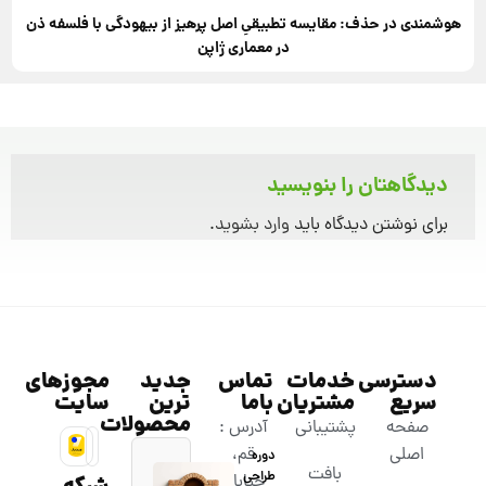
هوشمندی در حذف: مقایسه تطبیقیِ اصل پرهیز از بیهودگی با فلسفه ذن
در معماری ژاپن
دیدگاهتان را بنویسید
برای نوشتن دیدگاه باید
وارد بشوید
.
دسترسی
خدمات
تماس
جدید
مجوزهای
سریع
مشتریان
باما
ترین
سایت
محصولات
صفحه
پشتیبانی
آدرس :
اصلی
قم،
دوره
بافت
طراحی
خیابان