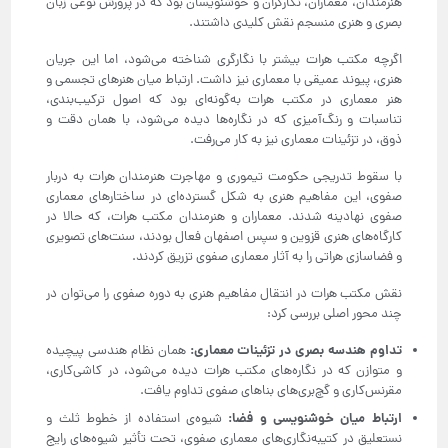
هنرمندان، معماران، نگارگران و خوشنویسان بود که در پرورش نوعی زبان
بصری و هنری منسجم نقش کلیدی داشتند.
اگرچه مکتب هرات بیشتر با نگارگری شناخته می‌شود، اما این جریان
هنری، پیوند عمیقی با معماری نیز داشت. ارتباط میان هنرهای تجسمی و
هنر معماری در مکتب هرات به‌گونه‌ای بود که اصول ترکیب‌بندی،
تناسبات و رنگ‌آمیزی که در نگاره‌ها دیده می‌شود، با همان دقت و
ذوق، در تزئینات معماری نیز به کار می‌رفت.
با سقوط تدریجی حکومت تیموری و مهاجرت هنرمندان هرات به دربار
صفوی، این مفاهیم هنری به شکل گسترده‌ای در ساختارهای معماری
صفوی نهادینه شدند. معماران و هنرمندان مکتب هرات، که حالا در
کارگاه‌های هنری قزوین و سپس اصفهان فعال بودند، سنت‌های تصویری
و فضاسازی هراتی را به آثار معماری صفوی تزریق کردند.
نقش مکتب هرات در انتقال مفاهیم هنری به دوره صفوی را می‌توان در
چند محور اصلی بررسی کرد:
تداوم هندسه بصری در تزئینات معماری
:
همان نظام هندسی پیچیده
و متوازن که در نگاره‌های مکتب هرات دیده می‌شود، در کاشی‌کاری،
مقرنس‌کاری و گچ‌بری‌های بناهای صفوی تداوم یافت.
ارتباط میان خوشنویسی و فضا
:
شیوه‌ی استفاده از خطوط ثلث و
نستعلیق در کتیبه‌نگاری‌های معماری صفوی، تحت تأثیر شیوه‌های رایج